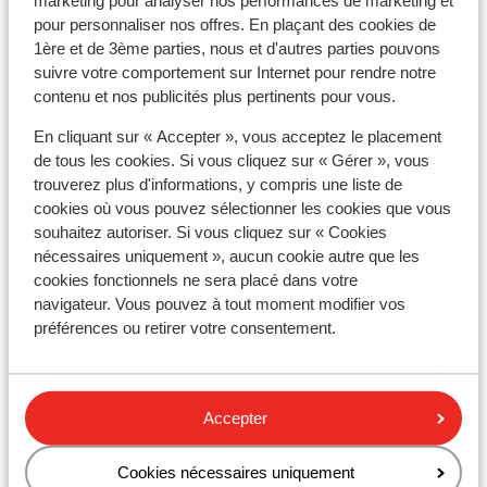
marketing pour analyser nos performances de marketing et
Hôtel La Gardenia & Villa Oleandra
pour personnaliser nos offres. En plaçant des cookies de
1ère et de 3ème parties, nous et d'autres parties pouvons
suivre votre comportement sur Internet pour rendre notre
Hôtel Palme & Suite
contenu et nos publicités plus pertinents pour vous.
Hôtel La Limonaia
En cliquant sur « Accepter », vous acceptez le placement
de tous les cookies. Si vous cliquez sur « Gérer », vous
trouverez plus d'informations, y compris une liste de
Hôtel Royal Village
cookies où vous pouvez sélectionner les cookies que vous
souhaitez autoriser. Si vous cliquez sur « Cookies
nécessaires uniquement », aucun cookie autre que les
Parc Hôtel
cookies fonctionnels ne sera placé dans votre
navigateur. Vous pouvez à tout moment modifier vos
Hotel Poiano Resort
préférences ou retirer votre consentement.
Poiano Resort - Appartements
Accepter
Hôtel Leonardo da Vinci
Cookies nécessaires uniquement