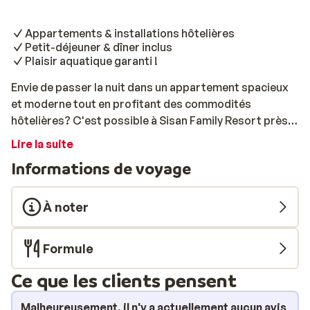
Appartements & installations hôtelières
Petit-déjeuner & dîner inclus
Plaisir aquatique garanti !
Envie de passer la nuit dans un appartement spacieux
et moderne tout en profitant des commodités
hôtelières? C'est possible à Sisan Family Resort près
de la ville de Bardolino, sur le magnifique lac de Garde.
Lire la suite
Les logements sont conçus pour répondre à tous les
Informations de voyage
besoins et offrent une atmosphère chaleureuse.
Chacun dispose d'une cuisine entièrement équipée,
d'un salon, de chambres confortables et d'un balcon
À noter
ou d'une terrasse privé. Profitez d'une baignade
rafraîchissante dans la piscine extérieure, entourée de
Formule
chaises longues. Il y a une piscine spéciale pour les
enfants avec des toboggans et une aire de jeux. Vous
Ce que les clients pensent
séjournez en demi-pension (petit-déjeuner et dîner) et
profiterez des spécialités locales et internationales
Malheureusement, il n'y a actuellement aucun avis