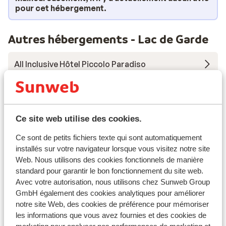
servis au restaurant, et préparées à base d'ingrédients
pour cet hébergement.
frais et de saison!
Autres hébergements - Lac de Garde
All Inclusive Hôtel Piccolo Paradiso
Hôtel Bisesti
Ce site web utilise des cookies.
Park Hôtel Casimiro
Ce sont de petits fichiers texte qui sont automatiquement
Hôtel Internazionale
installés sur votre navigateur lorsque vous visitez notre site
Web. Nous utilisons des cookies fonctionnels de manière
standard pour garantir le bon fonctionnement du site web.
Résidence Eden
Avec votre autorisation, nous utilisons chez Sunweb Group
GmbH également des cookies analytiques pour améliorer
notre site Web, des cookies de préférence pour mémoriser
Belvedere Village
les informations que vous avez fournies et des cookies de