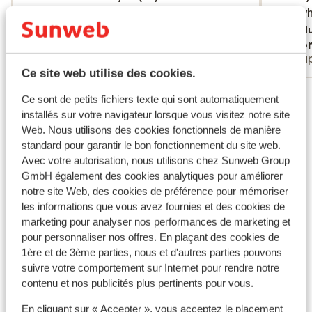
bag, wh
bag, wh
Tradu
Anonyme
Ano
Couples
Coup
Ce site web utilise des cookies.
Voir tous les 123 avis
Ce sont de petits fichiers texte qui sont automatiquement
installés sur votre navigateur lorsque vous visitez notre site
Web. Nous utilisons des cookies fonctionnels de manière
Autres hébergements - Algarve
standard pour garantir le bon fonctionnement du site web.
Avec votre autorisation, nous utilisons chez Sunweb Group
3HB Faro
GmbH également des cookies analytiques pour améliorer
notre site Web, des cookies de préférence pour mémoriser
les informations que vous avez fournies et des cookies de
Hotel PortoBay Blue Ocean
marketing pour analyser nos performances de marketing et
pour personnaliser nos offres. En plaçant des cookies de
Quinta do Algarvio Village
1ère et de 3ème parties, nous et d'autres parties pouvons
suivre votre comportement sur Internet pour rendre notre
contenu et nos publicités plus pertinents pour vous.
Appartements 3HB Falesia Garden
En cliquant sur « Accepter », vous acceptez le placement