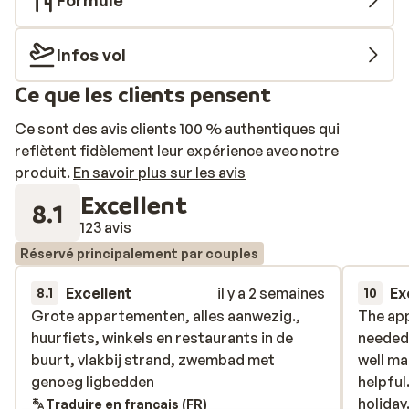
Formule
kitchenette avec 2 plaques de cuisson et un micro-
ondes, de la climatisation, d’une TV, de chambre(s)
séparée(s), d’une salle de bain avec baignoire/douche
Infos vol
et WC. Tous les appartements comprennent un joli
Ce que les clients pensent
balcon meublé.
Ce sont des avis clients 100 % authentiques qui
reflètent fidèlement leur expérience avec notre
produit.
En savoir plus sur les avis
Excellent
8.1
123 avis
Réservé principalement par couples
Excellent
il y a 2 semaines
Ex
8.1
10
Grote appartementen, alles aanwezig.,
Grote appartementen, alles aanwezig.,
The ap
The ap
huurfiets, winkels en restaurants in de
huurfiets, winkels en restaurants in de
needed.
needed.
buurt, vlakbij strand, zwembad met
buurt, vlakbij strand, zwembad met
well ma
well ma
genoeg ligbedden
genoeg ligbedden
helpful.
helpful.
holiday
holiday
Traduire en français (FR)