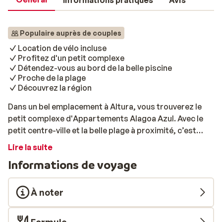
Informations pratiques
Avis
Populaire auprès de couples
Location de vélo incluse
Profitez d'un petit complexe
Détendez-vous au bord de la belle piscine
Proche de la plage
Découvrez la région
Dans un bel emplacement à Altura, vous trouverez le
petit complexe d'Appartements Alagoa Azul. Avec le
petit centre-ville et la belle plage à proximité, c’est
l’adresse idéale pour tous les amateurs de farniente.
Lire la suite
Tout au long de votre séjour, vous pourrez profiter de
Informations de voyage
la piscine du complexe et découvrir la région. Vous
pourrez donc profiter pleinement des magnifiques
paysages de l’Algarve et de ses jolis villages. Les
À noter
appartements sont joliment meublés, et disposent
d’un salon/chambre avec un canapé-lit, d’une