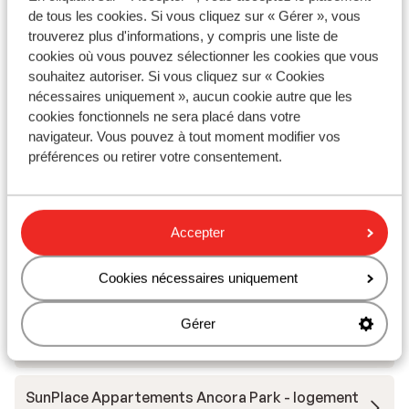
Hôtel 3HB Guarana
de tous les cookies. Si vous cliquez sur « Gérer », vous
trouverez plus d'informations, y compris une liste de
cookies où vous pouvez sélectionner les cookies que vous
Appart'hôtel Vila Petra
souhaitez autoriser. Si vous cliquez sur « Cookies
nécessaires uniquement », aucun cookie autre que les
cookies fonctionnels ne sera placé dans votre
Appartements Presa de Moura - location de
navigateur. Vous pouvez à tout moment modifier vos
voiture incluse
préférences ou retirer votre consentement.
Iberostar Selection Lagos Algarve
Accepter
Aparthotel Alfagar Prestige
Cookies nécessaires uniquement
Bricia Du Mar Rural Aparthotel
Gérer
SunPlace Appartements Ancora Park
SunPlace Appartements Ancora Park - logement