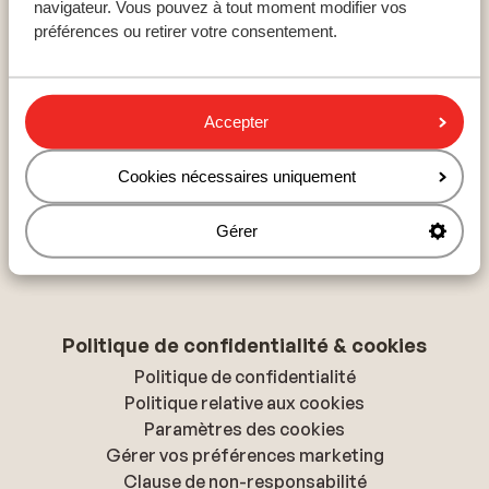
navigateur. Vous pouvez à tout moment modifier vos
Hurghada
préférences ou retirer votre consentement.
Hammamet
Hersonissos
Accepter
À propos de Sunweb
Cookies nécessaires uniquement
À propos de Sunweb
Tourisme responsable
Gérer
Presse & médias
Déclaration d'accessibilité
Politique de confidentialité & cookies
Politique de confidentialité
Politique relative aux cookies
Paramètres des cookies
Gérer vos préférences marketing
Clause de non-responsabilité