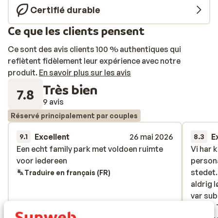
nouvelles cuisines comme au restaurant italien, turc ou
Certifié durable
de poisson. Immergez-vous ensuite dans l'ambiance
Ce que les clients pensent
tropicale grâce aux nombreuses allées verdoyantes...
Ne manquez pas de profiter d'un cocktail au bar de la
Ce sont des avis clients 100 % authentiques qui
piscine ou de la plage. Pour une relaxation ultime,
reflètent fidèlement leur expérience avec notre
réservez un massage apaisant ou détendez-vous dans
produit.
En savoir plus sur les avis
le centre de bien-être de l'hôtel.
Très bien
7.8
9 avis
Réservé principalement par couples
Excellent
26 mai 2026
E
9.1
8.3
Een echt family park met voldoen ruimte
Een echt family park met voldoen ruimte
Vi har 
Vi har 
voor iedereen
voor iedereen
persona
persona
stedet.
stedet.
Traduire en français (FR)
aldrig 
aldrig 
var sub
var sub
noget. 
noget. 