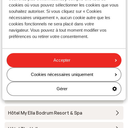
Hôtel Maxeria Blue Didyma
anbefale
cookies où vous pouvez sélectionner les cookies que vous
souhaitez autoriser. Si vous cliquez sur « Cookies
Hôtel Selectum Colours Bodrum
nécessaires uniquement », aucun cookie autre que les
cookies fonctionnels ne sera placé dans votre
navigateur. Vous pouvez à tout moment modifier vos
Hôtel Bodrum Holiday Resort
préférences ou retirer votre consentement.
Hôtel Kadikale Resort - Ultra All Inclusive
Accepter
Hôtel Sami Beach
Cookies nécessaires uniquement
Hôtel Duja Didim
Gérer
Hôtel Duja Bodrum
Hôtel My Ella Bodrum Resort & Spa