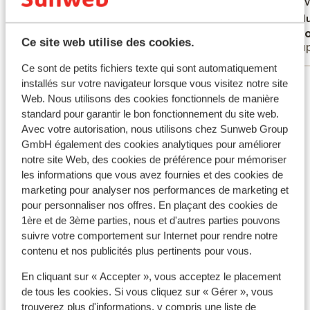
drikkev
drikkev
pænt og
Tradu
Victor vlijter
B. H
ligeled
Ce site web utilise des cookies.
Couples
Coup
vafler 
Toilett
Ce sont de petits fichiers texte qui sont automatiquement
Voir tous les 9 avis
musik f
installés sur votre navigateur lorsque vous visitez notre site
Web. Nous utilisons des cookies fonctionnels de manière
man kun
standard pour garantir le bon fonctionnement du site web.
fint og
Autres hébergements - Côte Egéenne
Avec votre autorisation, nous utilisons chez Sunweb Group
havde e
GmbH également des cookies analytiques pour améliorer
booke. 
Hôtel Xanadu Island
notre site Web, des cookies de préférence pour mémoriser
dato me
les informations que vous avez fournies et des cookies de
noget l
marketing pour analyser nos performances de marketing et
Hôtel Voyage Torba
resorte
pour personnaliser nos offres. En plaçant des cookies de
forhold
1ère et de 3ème parties, nous et d'autres parties pouvons
ellers 
Hôtel Kefaluka Resort
suivre votre comportement sur Internet pour rendre notre
at hote
contenu et nos publicités plus pertinents pour vous.
42, hvi
Hôtel Aquasis Deluxe Resort & Spa
En cliquant sur « Accepter », vous acceptez le placement
opleve 
de tous les cookies. Si vous cliquez sur « Gérer », vous
ugen. V
trouverez plus d'informations, y compris une liste de