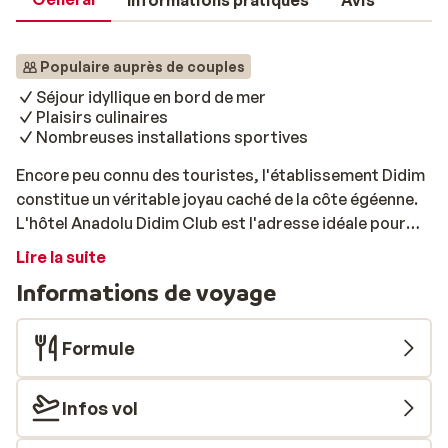
Informations pratiques
Avis
Populaire auprès de couples
Séjour idyllique en bord de mer
Plaisirs culinaires
Nombreuses installations sportives
Encore peu connu des touristes, l'établissement Didim
constitue un véritable joyau caché de la côte égéenne.
L'hôtel Anadolu Didim Club est l'adresse idéale pour
passer de merveilleuses vacances en Turquie! Cet
Lire la suite
hôtel est situé en bord de mer. Le centre de Didim se
Informations de voyage
trouve à seulement quelques kilomètres de
l'établissement. La rue des bars, avec ses nombreux
cafés et clubs, est également accessible à pied. Une
Formule
aubaine pour les amateurs de festivités! Avec 2
restaurants buffet et 3 restaurants à la carte, vos
Infos vol
papilles gustatives vous remercieront... Profitez de
délicieux buffets internationaux ou essayez-vous à de