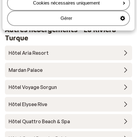
maar d
Taxi minibus typiquement turc ( vers le centre de à
Cookies nécessaires uniquement
verdiep
side / manavgat payant)
toch..b
Gérer
moeten
Autres hébergements - La Riviera
Turque
Hôtel Aria Resort
Mardan Palace
Hôtel Voyage Sorgun
Hôtel Elysee Rive
Hôtel Quattro Beach & Spa