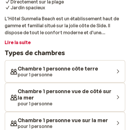
Directement sur la plage
Jardin spacieux
L'Hôtel Sunmelia Beach est un établissement haut de
gamme et familial situé sur la jolie côte de Side. Il
dispose de tout le confort moderne et d'une
atmosphère chaleureuse, ce qui vous permettra de
Lire la suite
profiter d'inoubliables vacances. Les chambres et
Types de chambres
suites, élégamment décorées, sont toutes équipées
d'installations telles que la climatisation, le Wi-Fi
gratuit ainsi qu'un balcon ou une terrasse. L'hôtel est
Chambre 1 personne côte terre
directement situé sur la plage, où des transats avec
pour 1 personne
parasols sont mis à votre disposition. Baignades
rafraîchissantes et purs moments de plaisir aquatique
Chambre 1 personne vue de côté sur
vous attendent, grâce à l'impressionnant espace
la mer
piscine de l'hôtel. Avec plusieurs piscines, dont une
pour 1 personne
spécialement pour les enfants et un parc aquatique
doté de toboggans, vous pourrez à la fois vous
Chambre 1 personne vue sur la mer
détendre et partager des moments amusants en
pour 1 personne