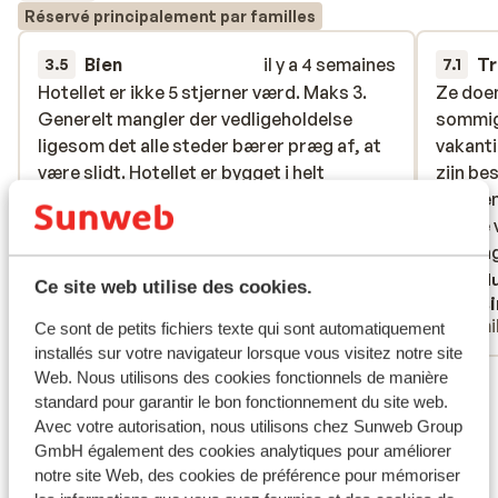
Réservé principalement par familles
Bien
il y a 4 semaines
Tr
3.5
7.1
Hotellet er ikke 5 stjerner værd. Maks 3.
Hotellet er ikke 5 stjerner værd. Maks 3.
Ze doen
Ze doen
Generelt mangler der vedligeholdelse
Generelt mangler der vedligeholdelse
sommige
sommige
ligesom det alle steder bærer præg af, at
ligesom det alle steder bærer præg af, at
vakanti
vakanti
være slidt. Hotellet er bygget i helt
være slidt. Hotellet er bygget i helt
zijn be
zijn be
klassisk tyrkisk byggestil. Her har man
klassisk tyrkisk byggestil. Her har man
mensen 
mensen 
ikke har gidet af afdække før der blev
ikke har gidet af afdække før der blev
de ene 
de ene 
malet, har glemt at skære ud så risten
malet, har glemt...
plus
wel lan
wel lan
passer ned i fliserne på badeværelset,
cocktai
Traduire en français (FR)
Tradu
Ce site web utilise des cookies.
Michelle H. Lorentzen
Desi
billeder hænger skævt osv. osv. Vi havde
een lek
Familles
Fami
Ce sont de petits fichiers texte qui sont automatiquement
bestilt et famileværelse med to seperate
smaakte
installés sur votre navigateur lorsque vous visitez notre site
soverum. Det fungerede faktisk fint. Dog
doorhee
Web. Nous utilisons des cookies fonctionnels de manière
Voir tous les 114 avis
var værelserne nussede ved ankomsten og
maar he
standard pour garantir le bon fonctionnement du site web.
der lå skidt i hjørnerne og i skufferne ved
echt he
Emplacement
Avec votre autorisation, nous utilisons chez Sunweb Group
natbordet. Den daglige "rengøring" var
anders 
GmbH également des cookies analytiques pour améliorer
også mangelfuld og to ud af syv dage
Darten
notre site Web, des cookies de préférence pour mémoriser
gjorde de slet ikke rent eller fyldt op i
schuim