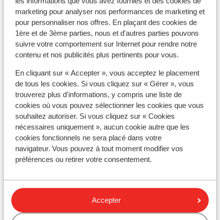
les informations que vous avez fournies et des cookies de
minibaren. Vores "udluftning" på
te kijk
marketing pour analyser nos performances de marketing et
badeværelset var blot en lem der kunne
geregel
pour personnaliser nos offres. En plaçant des cookies de
Afficher sur la carte
åbnes for, som havde direkte adgang til
die daa
1ère et de 3ème parties, nous et d'autres parties pouvons
nabo værelserne. Det er selvfølgelig også
waardo
suivre votre comportement sur Internet pour rendre notre
contenu et nos publicités plus pertinents pour vous.
en del af oplevelsen at man selv kan stå og
40 zijn
børste tænder, alt imens man kan høre
erg met
En cliquant sur « Accepter », vous acceptez le placement
russere skændes eller sidde og skide.
meer oo
À proximité
de tous les cookies. Si vous cliquez sur « Gérer », vous
Vores værelser var placeret mod hotellets
Superma
En bord de mer (transats (gratuit) , parasols
trouverez plus d'informations, y compris une liste de
front. Det gav en ok udsigt ud over
ziet b
(gratuit) )
cookies où vous pouvez sélectionner les cookies que vous
tilstødende marker. Dog kan jeg orientere
duur! E
Dans le centre
souhaitez autoriser. Si vous cliquez sur « Cookies
om, at de har både høns, haner og hund. De
nemen. 
nécessaires uniquement », aucun cookie autre que les
Distance du centre-ville: environ 3 kilomètres,
cookies fonctionnels ne sera placé dans votre
larmer en del! Og starter gerne kl. 4 og
aardig 
kizilagac environ 50 mètres, manavgat environ 10
navigateur. Vous pouvez à tout moment modifier vos
fortsætter et par timer frem. Dog kan
voor 5 
kilomètres
préférences ou retirer votre consentement.
ørepropper fikse dele af støjen. Buffeten
loopt. 
Distance jusqu'à Barstreet environ 3 kilomètres
er stor og udvalget er faktisk okay. Eller,
bazaars
Distance aux magasins les plus proches environ 2
som forventet på denne type hotel. Alt i
zaten v
kilomètres
alt, en blandet oplevelse at bo på Sunmelia.
maar du
Distance au restaurant le plus proche environ 2
Accepter
Jeg tænker ikke vi genbesøger hotellet.
Verdiepi
kilomètres