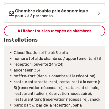
famille. Pour votre parfaite relaxation, le centre de
bien-être de l'hôtel propose des soins au hammam et
Chambre double prix économique
des massages. Les amateurs d'activités physique
pour 2 à 3 personnes
pourront s'essayer aux sports nautiques, au beach-
volley, au tennis de table et se rendre à la salle de sport.
Les enfants, quant à eux, s'amuseront au mini-club ou
Afficher tous les 15 types de chambres
dans la piscine qui leur est dédiée, en compagnie de
Installations
leurs nouveaux amis. Le Sunmelia Beach Hotel offre un
large choix de restaurants et de bars. Commencez la
journée par un copieux petit-déjeuner buffet, savourez
Classification officiel: 5 clefs
des plats internationaux et locaux au déjeuner et au
nombre total de chambres / appartements: 578
dîner, ou laissez-vous tenter par les spécialités des
réception (ouverte 24h/24)
restaurants à la carte. Terminez la soirée en beauté en
ascenseur (: 5)
sirotant un cocktail dans l'un des bars de l'hôtel. Bon
coffre-fort (dans la chambre; à la réception)
séjour!
restaurants: restaurant, restaurant à la carte (:
5) (réservation nécessaire), restaurant chinois,
restaurant italien (réservation nécessaire),
restaurant turc (réservation nécessaire), snack
bars: bar: 6, bar de la réception, bar à