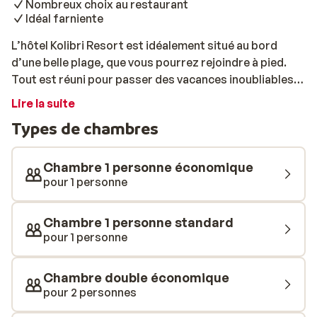
Nombreux choix au restaurant
Idéal farniente
L’hôtel Kolibri Resort est idéalement situé au bord
d’une belle plage, que vous pourrez rejoindre à pied.
Tout est réuni pour passer des vacances inoubliables
au soleil dans la belle région d’Antalya. Vous
Lire la suite
séjournerez dans de confortables chambres et
Types de chambres
bénéficierez de la formule all-inclusive, un vrai luxe
pour profiter pleinement de vos vacances. Pour vous
rafraîchir, une piscine est à votre disposition, ainsi
Chambre 1 personne économique
qu’un toboggan. Envie de détente absolue? Offrez-
pour 1 personne
vous une séance de hammam ou de sauna: vous en
ressortirez ressourcé. Côté restauration, vous serez
Chambre 1 personne standard
comblé: chaque jour, différents mets vous seront
pour 1 personne
proposés pour satisfaire toutes vos envies.
Chambre double économique
pour 2 personnes