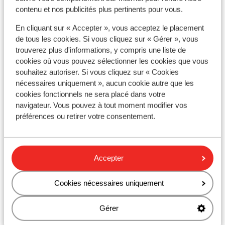
contenu et nos publicités plus pertinents pour vous.
À proximité
Distance de la plage environ 50 mètres (plage de
En cliquant sur « Accepter », vous acceptez le placement
galets, transats, parasols)
de tous les cookies. Si vous cliquez sur « Gérer », vous
Distance du centre-ville: avsallar environ 50
trouverez plus d'informations, y compris une liste de
mètres
cookies où vous pouvez sélectionner les cookies que vous
souhaitez autoriser. Si vous cliquez sur « Cookies
Distance jusqu'à Barstreet environ 8 kilomètres
nécessaires uniquement », aucun cookie autre que les
Distance aux magasins les plus proches environ 25
cookies fonctionnels ne sera placé dans votre
mètres
navigateur. Vous pouvez à tout moment modifier vos
Distance au restaurant le plus proche environ 100
préférences ou retirer votre consentement.
mètres
Taxi minibus typiquement turc ( vers le centre de
payant)
Accepter
Autres hébergements - La Riviera
Cookies nécessaires uniquement
Turque
Gérer
Mardan Palace