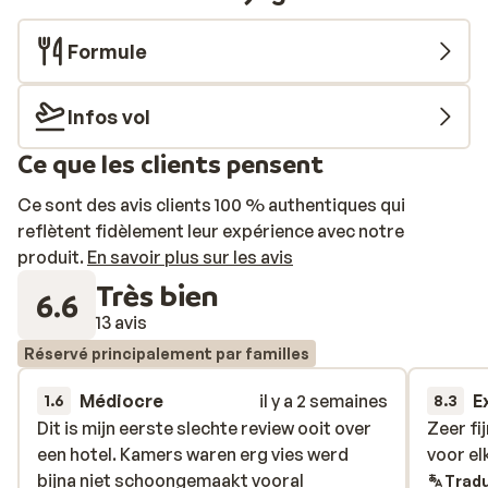
Formule
Infos vol
Ce que les clients pensent
Ce sont des avis clients 100 % authentiques qui
reflètent fidèlement leur expérience avec notre
produit.
En savoir plus sur les avis
Très bien
6.6
13 avis
Réservé principalement par familles
Médiocre
il y a 2 semaines
E
1.6
8.3
Dit is mijn eerste slechte review ooit over
Dit is mijn eerste slechte review ooit over
Zeer fi
Zeer fi
een hotel. Kamers waren erg vies werd
een hotel. Kamers waren erg vies werd
voor el
voor el
bijna niet schoongemaakt vooral
bijna niet schoongemaakt vooral
Tradu