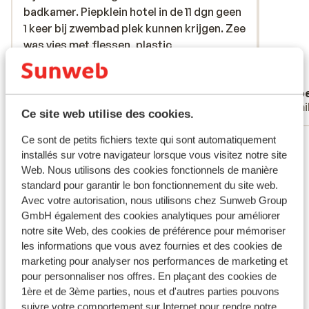
badkamer. Piepklein hotel in de 11 dgn geen
badkamer. Piepklein hotel in de 11 dgn geen
1 keer bij zwembad plek kunnen krijgen. Zee
1 keer bij zwembad plek kunnen krijgen. Zee
was vies met flessen, plastic
was vies met flessen, plastic
zakken,sigarettenpeuk. Animatie was
zakken,sigarettenpeuk....
plus
doodsaai. Er waren wel veel winkels in
Traduire en français (FR)
Anonyme
Rob
buurt dat was wel fijn.
Familles
Fami
Ce site web utilise des cookies.
Ce sont de petits fichiers texte qui sont automatiquement
Voir tous les 13 avis
installés sur votre navigateur lorsque vous visitez notre site
Emplacement
Web. Nous utilisons des cookies fonctionnels de manière
standard pour garantir le bon fonctionnement du site web.
Avec votre autorisation, nous utilisons chez Sunweb Group
GmbH également des cookies analytiques pour améliorer
notre site Web, des cookies de préférence pour mémoriser
Afficher sur la carte
les informations que vous avez fournies et des cookies de
marketing pour analyser nos performances de marketing et
pour personnaliser nos offres. En plaçant des cookies de
1ère et de 3ème parties, nous et d'autres parties pouvons
suivre votre comportement sur Internet pour rendre notre