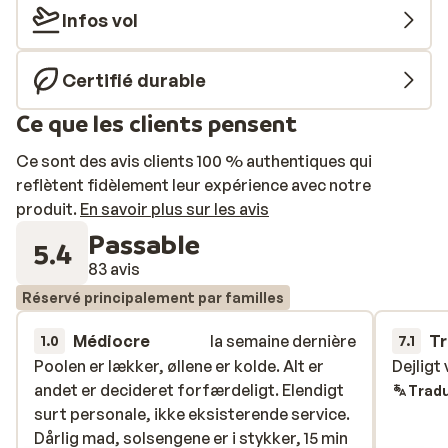
coiffeur ou avec les spécialistes beauté.
Infos vol
Certifié durable
Ce que les clients pensent
Ce sont des avis clients 100 % authentiques qui
reflètent fidèlement leur expérience avec notre
produit.
En savoir plus sur les avis
Passable
5.4
83 avis
Réservé principalement par familles
Médiocre
la semaine dernière
Tr
1.0
7.1
Poolen er lækker, øllene er kolde. Alt er
Poolen er lækker, øllene er kolde. Alt er
Dejligt
Dejligt
andet er decideret forfærdeligt. Elendigt
andet er decideret forfærdeligt. Elendigt
Tradu
surt personale, ikke eksisterende service.
surt personale, ikke eksisterende service.
Dårlig mad, solsengene er i stykker, 15 min
Dårlig mad, solsengene er i stykker, 15 min