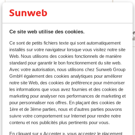
kø til mad. Billeder og virkeligheden passer
kø til mad. Billeder og virkeligheden passer
heller ikke, hvis du havde forventet at
heller ikke, hvis du havde forventet at...
kunne se vandet et sted fra hotellet. Det
plus
værste hotel vi har oplevet i Tyrkiet. Spar
Traduire en français (FR)
Ce site web utilise des cookies.
Søren
Ano
dine penge og bliv væk.
Familles
Fami
Ce sont de petits fichiers texte qui sont automatiquement
installés sur votre navigateur lorsque vous visitez notre site
Voir tous les 83 avis
Web. Nous utilisons des cookies fonctionnels de manière
standard pour garantir le bon fonctionnement du site web.
Avec votre autorisation, nous utilisons chez Sunweb Group
Autres hébergements - La Riviera
GmbH également des cookies analytiques pour améliorer
Turque
notre site Web, des cookies de préférence pour mémoriser
les informations que vous avez fournies et des cookies de
Hôtel Aria Resort
marketing pour analyser nos performances de marketing et
pour personnaliser nos offres. En plaçant des cookies de
1ère et de 3ème parties, nous et d'autres parties pouvons
Mardan Palace
suivre votre comportement sur Internet pour rendre notre
contenu et nos publicités plus pertinents pour vous.
Hôtel Voyage Sorgun
En cliquant sur « Accepter », vous acceptez le placement