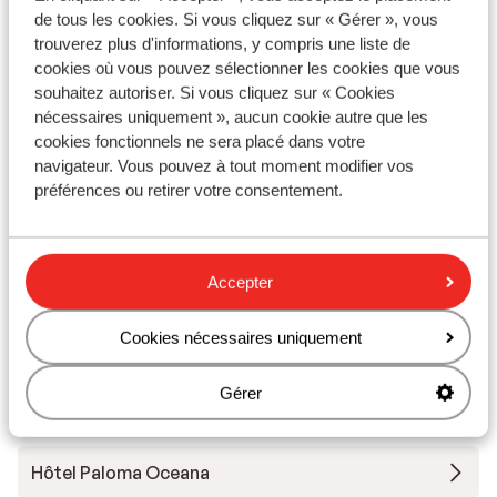
de tous les cookies. Si vous cliquez sur « Gérer », vous
Hôtel Elysee Rive
trouverez plus d'informations, y compris une liste de
cookies où vous pouvez sélectionner les cookies que vous
souhaitez autoriser. Si vous cliquez sur « Cookies
Hôtel Quattro Beach & Spa
nécessaires uniquement », aucun cookie autre que les
cookies fonctionnels ne sera placé dans votre
Hôtel Gural Premier Belek
navigateur. Vous pouvez à tout moment modifier vos
préférences ou retirer votre consentement.
Hôtel Baia Lara
Accepter
Hôtel Side Zeugma & Spa
Cookies nécessaires uniquement
Hôtel Gold Island Selected
Gérer
Hôtel Saturn Palace Resort
Hôtel Paloma Oceana