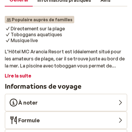
Informations pratiques
Avis
Populaire auprès de familles
Directement sur la plage
Toboggans aquatiques
Musique live
L’Hôtel MC Arancia Resort est idéalement situé pour
les amateurs de plage, car il se trouve juste au bord de
la mer. La piscine avec toboggan vous permet de
profiter du soleil et de vous rafraîchir, même à l’hôtel!
Lire la suite
Les enfants seront divertis par l'équipe d'animation,
Informations de voyage
tandis que vous pourrez savourer un verre en écoutant
de la musique live dans le hall. Envie d'explorer les
environs? Le dolmus (minibus) vous emmène
À noter
rapidement au centre d’Alanya à la découverte de ses
nombreuses boutiques. Mais il y a aussi beaucoup
Formule
d'activités à faire à l'hôtel. Découvrez les boutiques de
souvenirs, offrez-vous un moment de détente chez le