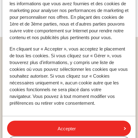
les informations que vous avez fournies et des cookies de
marketing pour analyser nos performances de marketing et
Malheureusement, il n'y a actuellement aucun avis
pour cet hébergement.
pour personnaliser nos offres. En plaçant des cookies de
1ère et de 3ème parties, nous et d'autres parties pouvons
suivre votre comportement sur Internet pour rendre notre
contenu et nos publicités plus pertinents pour vous.
Home
vacances
Bulgarie
La mer noire
Byala
En cliquant sur « Accepter », vous acceptez le placement
Byala Beach Resort
de tous les cookies. Si vous cliquez sur « Gérer », vous
trouverez plus d'informations, y compris une liste de
cookies où vous pouvez sélectionner les cookies que vous
souhaitez autoriser. Si vous cliquez sur « Cookies
nécessaires uniquement », aucun cookie autre que les
Pays populaires
cookies fonctionnels ne sera placé dans votre
navigateur. Vous pouvez à tout moment modifier vos
Espagne
préférences ou retirer votre consentement.
Égypte
Tunisie
Accepter
Régions populaires