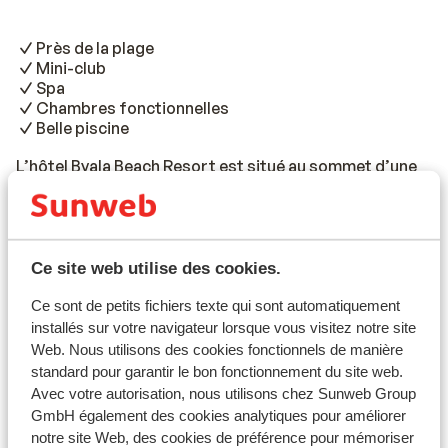
Près de la plage
Mini-club
Spa
Chambres fonctionnelles
Belle piscine
L’hôtel Byala Beach Resort est situé au sommet d’une
falaise à Byala. Un escalier conduit à la plage en
contrebas. Les chambres disposent d’un balcon et
sont très fonctionnelles. Dans le cadre de la formule all
Lire la suite
inclusive, vous prendrez vos repas au restaurant,
Ce site web utilise des cookies.
Informations de voyage
servis sous forme de buffet. Vous pourrez vous
Ce sont de petits fichiers texte qui sont automatiquement
rafraîchir dans la piscine intérieure, ou vous relaxer au
installés sur votre navigateur lorsque vous visitez notre site
spa. Les enfants pourront s’amuser sur l’aire de jeux,
À noter
Web. Nous utilisons des cookies fonctionnels de manière
ou au mini-club.
standard pour garantir le bon fonctionnement du site web.
Avec votre autorisation, nous utilisons chez Sunweb Group
Infos vol
GmbH également des cookies analytiques pour améliorer
Ce que les clients pensent
notre site Web, des cookies de préférence pour mémoriser