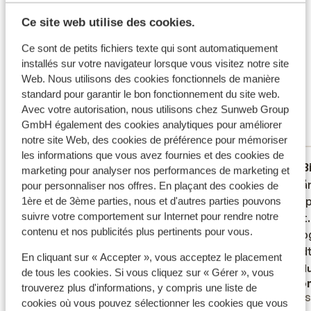
le hall et d’un bar près de la piscine. Envie de bouger un
Ce que les clients pensent
Ce site web utilise des cookies.
peu? Une salle de sport est à votre disposition, ou
laissez-vous choyer avec un massage. À proximité, ne
Ce sont des avis clients 100 % authentiques qui
Ce sont de petits fichiers texte qui sont automatiquement
manquez pas de visiter la charmante ville de Nessebar,
reflètent fidèlement leur expérience avec notre
installés sur votre navigateur lorsque vous visitez notre site
une excursion incontournable.
produit.
En savoir plus sur les avis
Web. Nous utilisons des cookies fonctionnels de manière
Passable
standard pour garantir le bon fonctionnement du site web.
4.8
Avec votre autorisation, nous utilisons chez Sunweb Group
22 avis
GmbH également des cookies analytiques pour améliorer
Réservé principalement par familles
notre site Web, des cookies de préférence pour mémoriser
les informations que vous avez fournies et des cookies de
Passable
11 sept. 2025
B
5.4
2.4
marketing pour analyser nos performances de marketing et
Te veel om op te noemen helaas
Te veel om op te noemen helaas
Den dår
Den dår
pour personnaliser nos offres. En plaçant des cookies de
været p
været p
1ère et de 3ème parties, nous et d'autres parties pouvons
Traduire en français (FR)
suivre votre comportement sur Internet pour rendre notre
dårligt
dårligt
contenu et nos publicités plus pertinents pour vous.
lager o
lager o
beskidt
beskidt
En cliquant sur « Accepter », vous acceptez le placement
Tradu
de tous les cookies. Si vous cliquez sur « Gérer », vous
Anonyme
Ano
trouverez plus d'informations, y compris une liste de
Voyageurs solos
Ami
cookies où vous pouvez sélectionner les cookies que vous