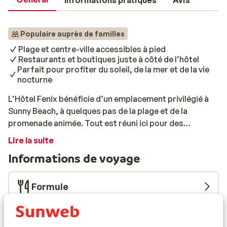
Informations pratiques
Avis
Populaire auprès de familles
Plage et centre-ville accessibles à pied
Restaurants et boutiques juste à côté de l’hôtel
Parfait pour profiter du soleil, de la mer et de la vie
nocturne
L’Hôtel Fenix bénéficie d’un emplacement privilégié à
Sunny Beach, à quelques pas de la plage et de la
promenade animée. Tout est réuni ici pour des
vacances au soleil en toute détente: une piscine avec
Lire la suite
terrasse ensoleillée, une pataugeoire pour les enfants
Informations de voyage
et une aire de jeux. Boutiques, restaurants et lieux de
divertissement se trouvent juste à côté pour ceux qui
aiment l’animation. Les chambres sont confortables et
Formule
disposent d’un balcon – parfait pour se détendre après
une journée ensoleillée à la plage. Côté gastronomie,
Infos vol
vous profiterez d’un restaurant buffet, d’un bar dans