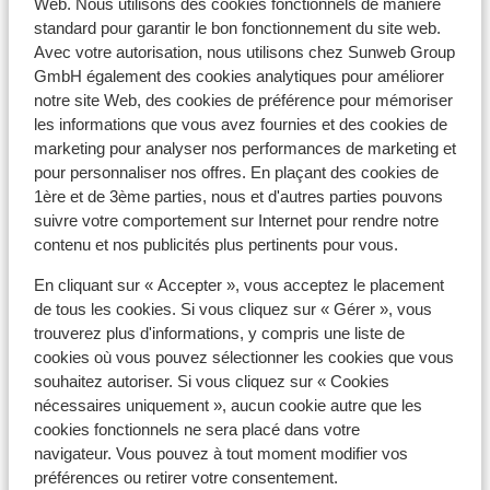
Web. Nous utilisons des cookies fonctionnels de manière
standard pour garantir le bon fonctionnement du site web.
Avec votre autorisation, nous utilisons chez Sunweb Group
À proximité
GmbH également des cookies analytiques pour améliorer
En bord de mer
notre site Web, des cookies de préférence pour mémoriser
Distance de la plage privée
les informations que vous avez fournies et des cookies de
Distance du centre-ville: environ 35 kilomètres
marketing pour analyser nos performances de marketing et
Distance de l'aéroport environ 25 kilomètres
pour personnaliser nos offres. En plaçant des cookies de
Distance jusqu'au distributeur d'argent (sur place)
1ère et de 3ème parties, nous et d'autres parties pouvons
suivre votre comportement sur Internet pour rendre notre
Distance à l'hôpital le plus proche environ 25
contenu et nos publicités plus pertinents pour vous.
kilomètres
En cliquant sur « Accepter », vous acceptez le placement
de tous les cookies. Si vous cliquez sur « Gérer », vous
Autres hébergements - Mer Rouge
trouverez plus d'informations, y compris une liste de
cookies où vous pouvez sélectionner les cookies que vous
Hôtel Beach Albatros Resort
souhaitez autoriser. Si vous cliquez sur « Cookies
nécessaires uniquement », aucun cookie autre que les
cookies fonctionnels ne sera placé dans votre
Casa Cook El Gouna - Réservé aux adultes
navigateur. Vous pouvez à tout moment modifier vos
préférences ou retirer votre consentement.