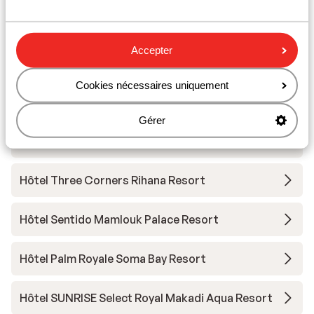
Hôtel Sheraton Miramar
Hôtel Steigenberger Golf Resort
Accepter
Hôtel Three Corners Ocean View - Réservé aux
Cookies nécessaires uniquement
adultes
Gérer
Sunrise Grand Select Tucana
Hôtel Three Corners Rihana Resort
Hôtel Sentido Mamlouk Palace Resort
Hôtel Palm Royale Soma Bay Resort
Hôtel SUNRISE Select Royal Makadi Aqua Resort