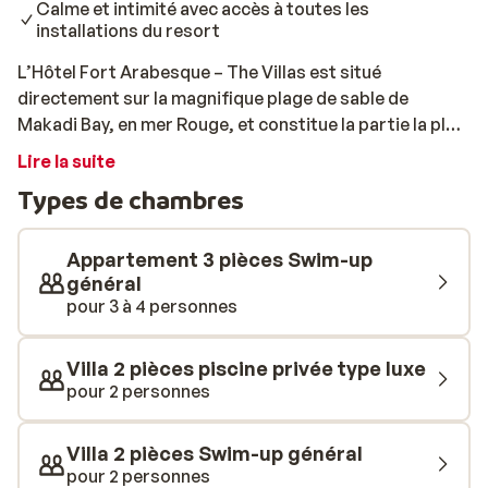
Calme et intimité avec accès à toutes les
installations du resort
L’Hôtel Fort Arabesque – The Villas est situé
directement sur la magnifique plage de sable de
Makadi Bay, en mer Rouge, et constitue la partie la plus
luxueuse et exclusive de Fort Arabesque. Vous y
Lire la suite
profitez d’une intimité maximale et d’un service
Types de chambres
personnalisé, tout en ayant accès à l’ensemble des
installations du resort. Vous séjournez dans de
spacieuses villas d’une ou deux chambres, dotées d’un
Appartement 3 pièces Swim-up
salon séparé et d’une terrasse. Selon le type choisi,
général
pour 3 à 4 personnes
vous plongez directement dans une piscine swim‑up ou
profitez d’une piscine privée. L’aménagement est
lumineux, confortable et pensé pour offrir un véritable
Villa 2 pièces piscine privée type luxe
espace de détente. Les villas à deux chambres
pour 2 personnes
garantissent une intimité supplémentaire à ceux qui
souhaitent davantage d’espace. Côté gastronomie, le
Villa 2 pièces Swim-up général
choix est vaste. Plusieurs restaurants vous accueillent,
pour 2 personnes