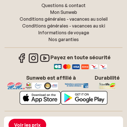
Questions & contact
Mon Sunweb
Conditions générales - vacances au soleil
Conditions générales - vacances au ski
Informations de voyage
Nos garanties
Payez en toute sécurité
Sunweb est affilié à
Durabilité
À propos de Sunweb
Offres d'emploi
Conditions générales vacances soleil
Cookies
Voir les prix