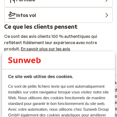
Infos vol
Ce que les clients pensent
Ce sont des avis clients 100 % authentiques qui
reflètent fidèlement leur expérience avec notre
produit.
En savoir plus sur les avis
Très bien
6.5
16 avis
Réservé principalement par familles
Ce site web utilise des cookies.
Passable
il y a 3 semaines
P
5.9
4.0
Ce sont de petits fichiers texte qui sont automatiquement
Met verbouwing aan het doen. En nog zoo
Met verbouwing aan het doen. En nog zoo
Er von
Er von
installés sur votre navigateur lorsque vous visitez notre site
veel geld vragen
veel geld vragen
waardoo
waardoo
Web. Nous utilisons des cookies fonctionnels de manière
facilit
facilit
Traduire en français (FR)
standard pour garantir le bon fonctionnement du site web.
kamers 
kamers 
Avec votre autorisation, nous utilisons chez Sunweb Group
iets mi
iets mi
GmbH également des cookies analytiques pour améliorer