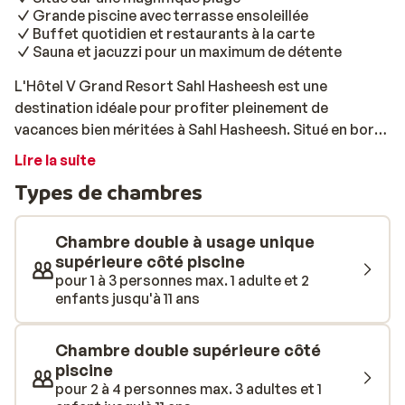
Grande piscine avec terrasse ensoleillée
Buffet quotidien et restaurants à la carte
Sauna et jacuzzi pour un maximum de détente
L'Hôtel V Grand Resort Sahl Hasheesh est une
destination idéale pour profiter pleinement de
vacances bien méritées à Sahl Hasheesh. Situé en bord
de mer, il propose des installations adaptées aussi bien
Lire la suite
aux adultes qu’aux enfants. Les chambres, décorées
Types de chambres
avec luxe, offrent tout le confort nécessaire pour un
séjour agréable en Égypte. Pour une journée de détente
au soleil, vous pourrez profiter d’une grande piscine
Chambre double à usage unique
aux formes irrégulières, entourée d’une vaste
supérieure côté piscine
pour 1 à 3 personnes max. 1 adulte et 2
terrasse, avec une pool bar pour vous rafraîchir. Les
enfants jusqu'à 11 ans
enfants s’amuseront à la mini-club et dans la piscine.
Côté gastronomie, un buffet est servi tous les jours et
il est également possible de choisir un dîner à la carte.
Chambre double supérieure côté
Pour varier les plaisirs, vous pouvez vous lancer dans
piscine
pour 2 à 4 personnes max. 3 adultes et 1
des activités plus actives: une excursion de snorkeling