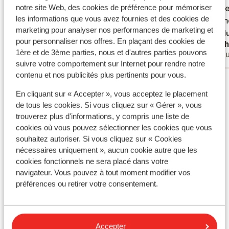
in kame
in kame
notre site Web, des cookies de préférence pour mémoriser
les informations que vous avez fournies et des cookies de
de kame
de kame
marketing pour analyser nos performances de marketing et
Warme 
Tradu
pour personnaliser nos offres. En plaçant des cookies de
Dat mag zeker
Mich
helft v
1ère et de 3ème parties, nous et d'autres parties pouvons
Couples
Gro
zijn ve
suivre votre comportement sur Internet pour rendre notre
mensen 
contenu et nos publicités plus pertinents pour vous.
Voir tous les 16 avis
staat n
En cliquant sur « Accepter », vous acceptez le placement
Emplacement
de tous les cookies. Si vous cliquez sur « Gérer », vous
trouverez plus d'informations, y compris une liste de
cookies où vous pouvez sélectionner les cookies que vous
souhaitez autoriser. Si vous cliquez sur « Cookies
nécessaires uniquement », aucun cookie autre que les
Afficher sur la carte
cookies fonctionnels ne sera placé dans votre
navigateur. Vous pouvez à tout moment modifier vos
préférences ou retirer votre consentement.
À proximité
Accepter