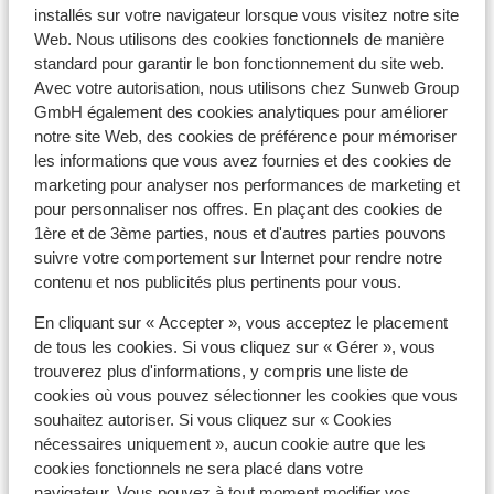
installés sur votre navigateur lorsque vous visitez notre site
Afficher sur la carte
Web. Nous utilisons des cookies fonctionnels de manière
standard pour garantir le bon fonctionnement du site web.
Avec votre autorisation, nous utilisons chez Sunweb Group
GmbH également des cookies analytiques pour améliorer
notre site Web, des cookies de préférence pour mémoriser
À proximité
les informations que vous avez fournies et des cookies de
marketing pour analyser nos performances de marketing et
En bord de mer
pour personnaliser nos offres. En plaçant des cookies de
Distance de la plage privée
1ère et de 3ème parties, nous et d'autres parties pouvons
Distance du centre-ville: environ 35 kilomètres
suivre votre comportement sur Internet pour rendre notre
Distance de l'aéroport environ 25 kilomètres
contenu et nos publicités plus pertinents pour vous.
Distance jusqu'au distributeur d'argent (sur place)
Distance à l'hôpital le plus proche environ 25
En cliquant sur « Accepter », vous acceptez le placement
kilomètres
de tous les cookies. Si vous cliquez sur « Gérer », vous
trouverez plus d'informations, y compris une liste de
cookies où vous pouvez sélectionner les cookies que vous
Autres hébergements - Mer Rouge
souhaitez autoriser. Si vous cliquez sur « Cookies
nécessaires uniquement », aucun cookie autre que les
cookies fonctionnels ne sera placé dans votre
Hôtel Beach Albatros Resort
navigateur. Vous pouvez à tout moment modifier vos