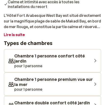
Calme et intimité avec accès à toutes les
installations du resort
L'Hôtel Fort Arabesque West Bay est situé directement
sur la magnifique plage de sable de Makadi Bay, en bord
de mer Rouge, et constitue la partie calme et réservée
aux adultes du complexe Fort Arabesque. Tu y
Lire la suite
séjournes confortablement en formule all inclusive,
Types de chambres
avec tout l’espace nécessaire pour te détendre, tout en
ayant accès à l’ensemble des installations du Fort
Arabesque Resort. Les chambres et suites sont
Chambre 1 personne confort côté
spacieuses et aménagées avec soin. Tu peux choisir
jardin
pour 1 personne
entre des chambres avec vue sur le jardin ou sur la mer,
ainsi que plusieurs types de suites. Toutes disposent
d’un balcon ou d’une terrasse, idéal pour profiter de
Chambre 1 personne premium vue sur
l’extérieur en toute tranquillité. Grâce à son
la mer
agencement et à son concept adults only, West Bay est
pour 1 personne
un lieu parfait pour se ressourcer. À l’intérieur du
complexe Fort Arabesque, les possibilités ne
Chambre double confort côté jardin