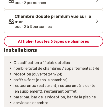
manquent pas. Tu peux te rafraîchir dans la piscine, te
pour 2 personnes
détendre sur la plage privée équipée de transats et de
parasols, ou profiter du spa avec sauna, hammam et
Chambre double premium vue sur la
massages. Les plus sportifs apprécieront la salle de
mer
sport, les séances de yoga ou encore les courts de
pour 2 à 3 personnes
tennis et de padel. Côté gastronomie, le choix est
vaste: restaurants buffet, options à la carte et
plusieurs bars pour varier les plaisirs. L'Hôtel Fort
Afficher tous les 6 types de chambres
Arabesque West Bay est entièrement réservé aux
Installations
adultes (16+) et dispose de ses propres installations,
garantissant un séjour paisible. Envie de plus
Classification officiel: 4 etoiles
d’animation? Les autres infrastructures du Fort
nombre total de chambres / appartements: 246
Arabesque sont toujours à portée de main.
réception (ouverte 24h/24)
coffre-fort (dans la chambre)
restaurants: restaurant, restaurant à la carte
(en supplément), restaurant buffet
bars: bar, bar de la réception, bar de la piscine
service en chambre