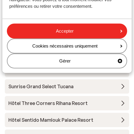
préférences ou retirer votre consentement.
Casa Cook El Gouna - Réservé aux adultes
Hôtel Sheraton Miramar
Accepter
Hôtel Steigenberger Golf Resort
Cookies nécessaires uniquement
Gérer
Hôtel Three Corners Ocean View - Réservé aux
adultes
Sunrise Grand Select Tucana
Hôtel Three Corners Rihana Resort
Hôtel Sentido Mamlouk Palace Resort