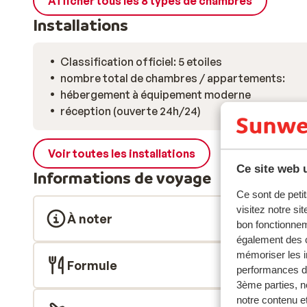
Afficher tous les 8 types de chambres
Installations
Classification officiel: 5 etoiles
nombre total de chambres / appartements:
hébergement à équipement moderne
réception (ouverte 24h/24)
Voir toutes les installations
Ce site web u
Informations de voyage
Ce sont de petit
visitez notre si
À noter
bon fonctionnem
également des c
mémoriser les i
Formule
performances de
3ème parties, n
notre contenu et