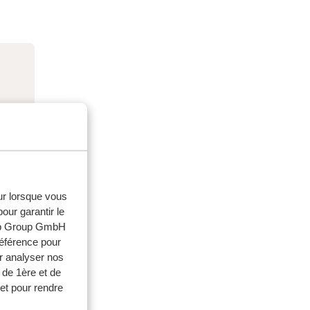
eur lorsque vous
our garantir le
web Group GmbH
référence pour
r analyser nos
 de 1ère et de
et pour rendre