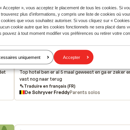
 « Accepter », vous acceptez le placement de tous les cookies. Si vo
 trouverez plus d'informations, y compris une liste de cookies où vo
s cookies que vous souhaitez autoriser. Si vous cliquez sur « Cookie
tent fidèlement leur expérience avec notre produit.
ucun cookie autre que les cookies fonctionnels ne sera placé dans v
s pouvez à tout moment modifier vos préférences ou retirer votre c
Réservé principalement par c
cessaires uniquement
Accepter
aines
Excellent
il y a 3 sem
10
det
det
Top hotel ben er al 5 maal geweest en ga er zeker e
Top hotel ben er al 5 maal geweest en ga er zeker e
vast nog naar terug
vast nog naar terug
Traduire en français (FR)
De Schryver Freddy
Parents solos