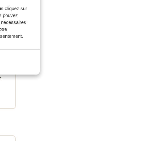
us cliquez sur
us pouvez
s nécessaires
otre
onsentement.
ouples
aines
n
n