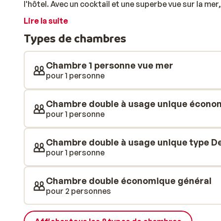
l'hôtel. Avec un cocktail et une superbe vue sur la me
Le centre d'Hurghada est accessible à pied. Rejoigne
Lire la suite
nombreux magasins, restaurants et bars. Cela fait de 
Types de chambres
combiner ville et plage. Il existe également diverses op
Tenterez-vous une partie de volley-ball ou préférez
choisissiez, à la fin de la journée, trinquez à vos va
Chambre 1 personne vue mer
bar de la piscine!
pour 1 personne
Chambre double à usage unique écono
pour 1 personne
Chambre double à usage unique type De
pour 1 personne
Chambre double économique général
pour 2 personnes