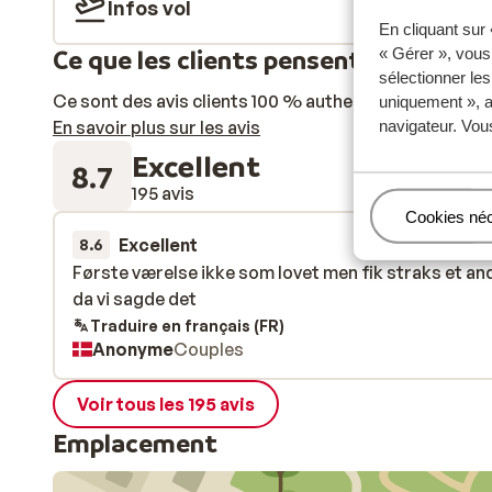
Infos vol
En cliquant sur
« Gérer », vous
Ce que les clients pensent
sélectionner le
Ce sont des avis clients 100 % authentiques qui reflè
uniquement », a
navigateur. Vou
En savoir plus sur les avis
Excellent
8.7
195 avis
Gérer
Cookies né
Excellent
il y a 2 sem
8.6
Første værelse ikke som lovet men fik straks et an
Første værelse ikke som lovet men fik straks et an
da vi sagde det
da vi sagde det
Traduire en français (FR)
Anonyme
Couples
Voir tous les 195 avis
Emplacement