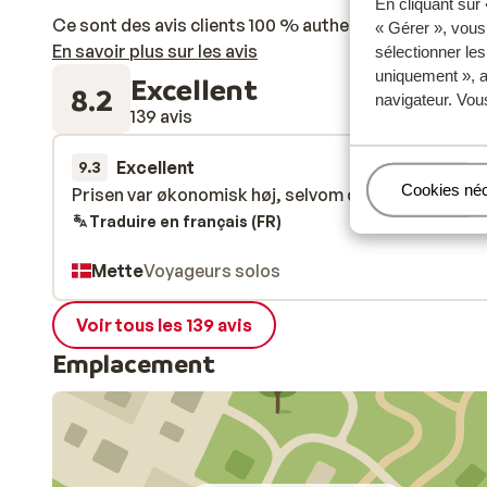
En cliquant sur
Ce sont des avis clients 100 % authentiques qui reflè
« Gérer », vous
En savoir plus sur les avis
sélectionner le
uniquement », a
Excellent
8.2
navigateur. Vou
139 avis
Excellent
la semaine der
9.3
Gérer
Cookies né
Prisen var økonomisk høj, selvom det er højsæson.
Prisen var økonomisk høj, selvom det er højsæson.
Traduire en français (FR)
Mette
Voyageurs solos
Voir tous les 139 avis
Emplacement