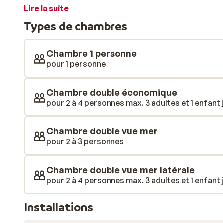
bronzage et vous détendre lors d’une journée chaude 
Lire la suite
spacieuses et certaines d’entre elles offrent une mag
Types de chambres
piquer une tête dans la piscine, tandis que les plus p
enfants. Réservez votre après-midi pour explorer le
découvrez sa végétation, sa faune et sa flore singulièr
Chambre 1 personne
randonnée ou du VTT. Côté restauration, les repas se
pour 1 personne
l’hôtel. Parfait pour des vacances sous le signe de la
Chambre double économique
pour 2 à 4 personnes max. 3 adultes et 1 enfant j
Chambre double vue mer
pour 2 à 3 personnes
Chambre double vue mer latérale
pour 2 à 4 personnes max. 3 adultes et 1 enfant j
Installations