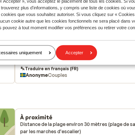
 « Accepter », vous acceptez le placement de tous les cookies. Si vo
tent fidèlement leur expérience avec notre produit.
 trouverez plus d'informations, y compris une liste de cookies où vo
s cookies que vous souhaitez autoriser. Si vous cliquez sur « Cookie
ucun cookie autre que les cookies fonctionnels ne sera placé dans v
s pouvez à tout moment modifier vos préférences ou retirer votre c
Réservé principalement par c
nière
Excellent
il y a 2 sem
9.4
cessaires uniquement
Accepter
Fantastiskt bra läge. God och riklig frukost och
Fantastiskt bra läge. God och riklig frukost och
kvällsbuffe. Trevlig uteplats och trädgård vid pool
kvällsbuffe. Trevlig uteplats och trädgård vid pool
Traduire en français (FR)
Anonyme
Couples
À proximité
Distance de la plage environ 30 mètres (plage de sa
par les marches d'escalier)