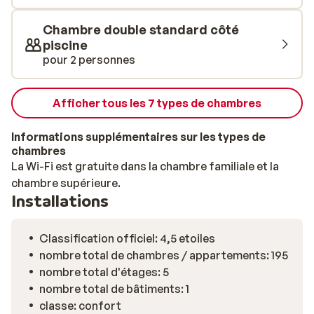
délicieuse paella sont servis. Vous pouvez également
Chambre double standard côté
savourer différents types de viande et de poisson
piscine
accompagnés par de délicieux légumes préparés par le
pour 2 personnes
cuisinier, et ce, sous vos yeux!
Afficher tous les 7 types de chambres
Informations supplémentaires sur les types de
chambres
La Wi-Fi est gratuite dans la chambre familiale et la
chambre supérieure.
Installations
Classification officiel: 4,5 etoiles
nombre total de chambres / appartements: 195
nombre total d'étages: 5
nombre total de bâtiments: 1
classe: confort