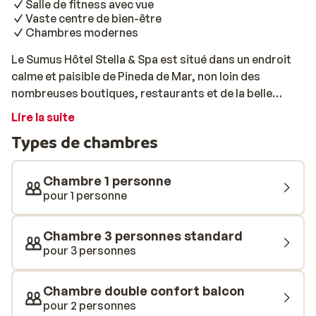
Salle de fitness avec vue
Vaste centre de bien-être
Chambres modernes
Le Sumus Hôtel Stella & Spa est situé dans un endroit
calme et paisible de Pineda de Mar, non loin des
nombreuses boutiques, restaurants et de la belle
plage. Cet hôtel dispose de chambres modernes, où la
Lire la suite
détente sera de mise. Vous trouverez également de
Types de chambres
nombreuses installations telles qu'une belle piscine
avec un bain à remous. Sur la terrasse en bord de
piscine, profitez du soleil, de boissons et de
Chambre 1 personne
délicieuses collations. A vous la détente dans le
pour 1 personne
magnifique spa équipé d'un sauna, d'un jacuzzi, d'un
bain turc ainsi que d'une piscine intérieure chauffée.
Chambre 3 personnes standard
Sportif dans l'âme? Au cinquième étage, faites de
pour 3 personnes
l'exercice tout en disposant d'une vue incroyable sur
Pineda de Mar. À la fin d'une merveilleuse journée de
Chambre double confort balcon
vacances, accordez-vous une pause gourmande au
pour 2 personnes
restaurant buffet, où une variété de plats et une