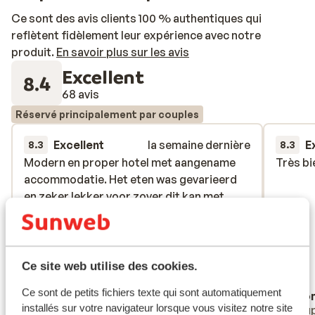
Ce sont des avis clients 100 % authentiques qui
reflètent fidèlement leur expérience avec notre
produit.
En savoir plus sur les avis
Excellent
8.4
68 avis
Réservé principalement par couples
Excellent
la semaine dernière
E
8.3
8.3
Modern en proper hotel met aangename
Modern en proper hotel met aangename
Très bi
Très bi
accommodatie. Het eten was gevarieerd
accommodatie. Het eten was gevarieerd
en zeker lekker voor zover dit kan met
en zeker lekker voor zover dit kan met
buffet. Heel vriendelijk personeel. Altijd
buffet. Heel vriendelijk personeel. Altijd
plaats bij het zwembad dankzij opgevolgd
plaats bij het zwembad dankzij opgevolgd
niet reserveren met handdoek beleid.
niet reserveren met handdoek beleid.
Weinig kinderen. Lekkere cocktails en
Weinig kinderen. Lek...
plus
Ce site web utilise des cookies.
snacks. De ligging was echter niet naar
Traduire en français (FR)
Ce sont de petits fichiers texte qui sont automatiquement
Anonyme
Ano
onze smaak. Heel veel verouderde
installés sur votre navigateur lorsque vous visitez notre site
Parents solos
Coup
hoogbouw. Veel lege en verloederde