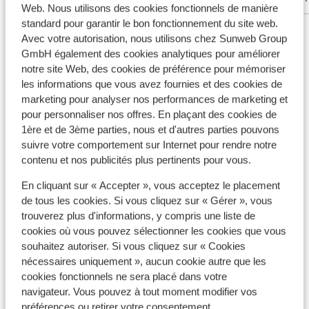
Web. Nous utilisons des cookies fonctionnels de manière
panden. Het ruikt er overal naar riool. Dit is
standard pour garantir le bon fonctionnement du site web.
Voir tous les 68 avis
geen mooie regio.
Avec votre autorisation, nous utilisons chez Sunweb Group
Emplacement
GmbH également des cookies analytiques pour améliorer
notre site Web, des cookies de préférence pour mémoriser
les informations que vous avez fournies et des cookies de
marketing pour analyser nos performances de marketing et
pour personnaliser nos offres. En plaçant des cookies de
1ère et de 3ème parties, nous et d'autres parties pouvons
Afficher sur la carte
suivre votre comportement sur Internet pour rendre notre
contenu et nos publicités plus pertinents pour vous.
En cliquant sur « Accepter », vous acceptez le placement
de tous les cookies. Si vous cliquez sur « Gérer », vous
À proximité
trouverez plus d'informations, y compris une liste de
cookies où vous pouvez sélectionner les cookies que vous
Distance de la plage environ 200 mètres (plage de
souhaitez autoriser. Si vous cliquez sur « Cookies
sable)
nécessaires uniquement », aucun cookie autre que les
Distance du centre-ville: environ 150 mètres
cookies fonctionnels ne sera placé dans votre
Distance de l'aéroport Girona environ 35
navigateur. Vous pouvez à tout moment modifier vos
kilomètres: Barcelona environ 70,0 kilomètre(s)
préférences ou retirer votre consentement.