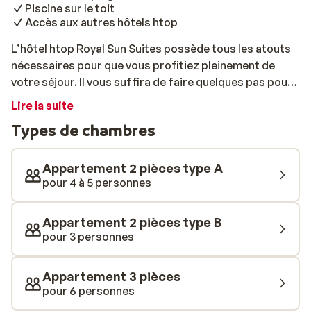
Piscine sur le toit
Accès aux autres hôtels htop
L’hôtel htop Royal Sun Suites possède tous les atouts
nécessaires pour que vous profitiez pleinement de
votre séjour. Il vous suffira de faire quelques pas pour
vous retrouver les pieds dans l’eau et rejoindre le
Lire la suite
centre-ville. Avec ses nombreux restaurants et
Types de chambres
boutiques, le quartier est très agréable. Sur le toit de
l’établissement, se trouve une grande piscine, parfaite
pour une baignade rafraîchissante et une terrasse où
Appartement 2 pièces type A
vous pourrez peaufiner votre bronzage. Petit plus: lors
pour 4 à 5 personnes
de votre séjour, vous pourrez également vous rendre
dans les autres hôtels de la chaîne htop. Vous pourrez
Appartement 2 pièces type B
ainsi profiter d’une large gamme d’installations
pour 3 personnes
pendant vos vacances sur la Costa Brava!
Appartement 3 pièces
pour 6 personnes