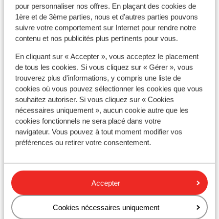
Emplacement
pour personnaliser nos offres. En plaçant des cookies de
1ère et de 3ème parties, nous et d'autres parties pouvons
suivre votre comportement sur Internet pour rendre notre
contenu et nos publicités plus pertinents pour vous.
En cliquant sur « Accepter », vous acceptez le placement
Afficher sur la carte
de tous les cookies. Si vous cliquez sur « Gérer », vous
trouverez plus d'informations, y compris une liste de
cookies où vous pouvez sélectionner les cookies que vous
souhaitez autoriser. Si vous cliquez sur « Cookies
nécessaires uniquement », aucun cookie autre que les
À proximité
cookies fonctionnels ne sera placé dans votre
Distance de la plage environ 200 mètres
navigateur. Vous pouvez à tout moment modifier vos
Distance du centre-ville: environ 500 mètres
préférences ou retirer votre consentement.
Distance jusqu'à la gare environ 1000 mètres
Distance jusqu'à l'arrêt de bus environ 100 mètres
Accepter
Autres hébergements - Costa Brava
Cookies nécessaires uniquement