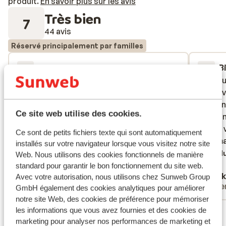
produit.
En savoir plus sur les avis
Très bien
7
44 avis
Réservé principalement par familles
Excellent
il y a 2 semaines
B
9.0
3.8
Jag och min familj haft underbart på
Jag och min familj haft underbart på
All incl
All incl
hotellet. Professionella, vänliga, snabba
hotellet. Professionella, vänliga, snabba
inclusi
inclusi
personal. Extra + Marco trevligt att prata
personal. Extra + Marco trevligt att prata
hälften
hälften
Ce site web utilise des cookies.
med. Bra varierad mat från fresh stekta
med. Bra varierad mat från fresh stekta
Städni
Städni
fisk till varierat frukter.Rent rum varie dag
fisk till varierat frukter.Rent rum varie dag
Maten v
Maten v
Ce sont de petits fichiers texte qui sont automatiquement
. Rent pool i taket. All incullusive hade vi
. Rent pool i taket. All incullusive hade vi...
lite sm
lite sm
installés sur votre navigateur lorsque vous visitez notre site
och fick värt för pengarna. Inget att klaga
plus
Tradu
Web. Nous utilisons des cookies fonctionnels de manière
på det här vistelse.
Traduire en français (FR)
standard pour garantir le bon fonctionnement du site web.
Teclemicael
Mick
Avec votre autorisation, nous utilisons chez Sunweb Group
Familles
Pare
GmbH également des cookies analytiques pour améliorer
notre site Web, des cookies de préférence pour mémoriser
les informations que vous avez fournies et des cookies de
Voir tous les 44 avis
marketing pour analyser nos performances de marketing et