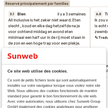
Réservé principalement par familles
Bien
il y a 3 semaines
T
3.1
6.0
All inclusive is het zeker niet waard. Eten
All inclusive is het zeker niet waard. Eten
Ik zou 
Ik zou 
slecht , koud en elke dag hetzelfde na je
slecht , koud en elke dag hetzelfde na je
is echt
is echt
voor ochtend middag en avond eten
voor ochtend middag en avond eten
zwemb
zwemb
minimaal een half uur in de rij moet staan in
minimaal een half uur in de rij moet staan in
Tradu
de zon en een hoge trap voor een plekje.
de zon en een hoge trap voor een plekje.
Halve hotel was ziek. IJs , slush puppy’s en
Halve hotel was ziek. IJs , slush puppy’s en
bijvoorbeeld ijsthee is niet inbegrepen en
bij...
plus
‘s middags alleen maar oude croissantjes
Traduire en français (FR)
Anonyme
Ano
die je als tussendoortjes hebt. Kamers
Familles
Fami
Ce site web utilise des cookies.
worden minimaal schoongemaakt, geen
schone lakens en je moet om schone
Ce sont de petits fichiers texte qui sont automatiquement
Voir tous les 2 avis
handdoeken vragen. Dan krijg je ze met
installés sur votre navigateur lorsque vous visitez notre site
moeite van de geïrriteerde schoonmakers.
Emplacement
Web. Nous utilisons des cookies fonctionnels de manière
Zwembad is prima maar je moet wel
standard pour garantir le bon fonctionnement du site web.
waterschoentjes aan anders hebben de
Avec votre autorisation, nous utilisons chez Sunweb Group
kids en jijzelf overal sneetjes. Locatie is 5
GmbH également des cookies analytiques pour améliorer