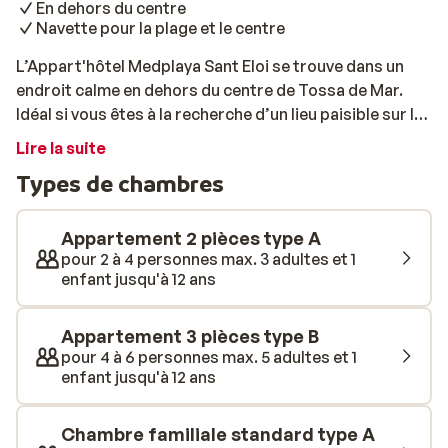
En dehors du centre
Navette pour la plage et le centre
L’Appart'hôtel Medplaya Sant Eloi se trouve dans un
endroit calme en dehors du centre de Tossa de Mar.
Idéal si vous êtes à la recherche d’un lieu paisible sur la
Costa Brava! Dès votre arrivée, vous ne manquerez pas
Lire la suite
de remarquer que le complexe se situe dans un
Types de chambres
château. Vous pourrez rejoindre la plage ou le centre de
Tossa de Mar grâce au minibus de l’Appart'hôtel Sant
Eloi. Les chambres et appartements sont décorés avec
Appartement 2 pièces type A
soin et donnent sur le superbe jardin, où se trouvent
pour 2 à 4 personnes max. 3 adultes et 1
enfant jusqu'à 12 ans
diverses installations. Vous y trouverez une belle
piscine où différents jeux d’eau sont organisés, et une
autre piscine réservée à la détente. Les petits
Appartement 3 pièces type B
vacanciers, quant à eux, pourront se faire de nouveaux
pour 4 à 6 personnes max. 5 adultes et 1
enfant jusqu'à 12 ans
amis à l’aire de jeux, ou découvrir les plaisirs de l’eau à
la petite piscine. Le soir, la fête continue, avec le mini-
disco pour les enfants, suivi d’un spectacle amusant.
Chambre familiale standard type A