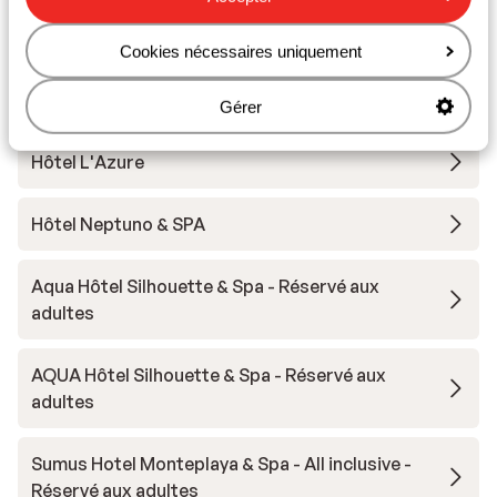
Distance à la pharmacie la plus proche environ 3
kilomètres
Cookies nécessaires uniquement
Autres hébergements - Costa Brava
Gérer
Hôtel L'Azure
Hôtel Neptuno & SPA
Aqua Hôtel Silhouette & Spa - Réservé aux
adultes
AQUA Hôtel Silhouette & Spa - Réservé aux
adultes
Sumus Hotel Monteplaya & Spa - All inclusive -
Réservé aux adultes