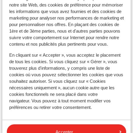
notre site Web, des cookies de préférence pour mémoriser
minuten rijden naar Tossa de Mar. Wij zijn
les informations que vous avez fournies et des cookies de
zeker niet de moeilijkste maar voor all
Afficher sur la carte
marketing pour analyser nos performances de marketing et
inclusive hadden we echt wel beter
pour personnaliser nos offres. En plaçant des cookies de
verwacht. Animatie is ook echt minimaal.
1ère et de 3ème parties, nous et d'autres parties pouvons
Wij zijn 2 dagen eerder vertokken.
suivre votre comportement sur Internet pour rendre notre
contenu et nos publicités plus pertinents pour vous.
À proximité
En cliquant sur « Accepter », vous acceptez le placement
Distance de la plage: maximal 3 kilomètres (plage
de tous les cookies. Si vous cliquez sur « Gérer », vous
de sable)
trouverez plus d'informations, y compris une liste de
Distance du centre-ville: maximal 3 kilomètres
cookies où vous pouvez sélectionner les cookies que vous
Distance jusqu'à l'arrêt de bus environ 3
souhaitez autoriser. Si vous cliquez sur « Cookies
kilomètres
nécessaires uniquement », aucun cookie autre que les
Distance aux magasins les plus proches environ 3
cookies fonctionnels ne sera placé dans votre
kilomètres
navigateur. Vous pouvez à tout moment modifier vos
Distance à la supérette la plus proche environ 3
préférences ou retirer votre consentement.
kilomètres
Distance au restaurant le plus proche environ 3
kilomètres
Accepter