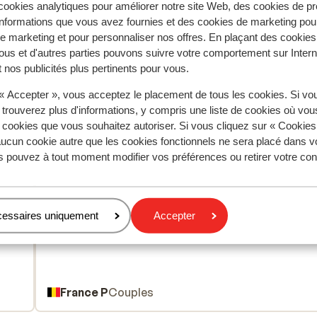
ookies analytiques pour améliorer notre site Web, des cookies de p
nformations que vous avez fournies et des cookies de marketing pou
 marketing et pour personnaliser nos offres. En plaçant des cookies
ous et d'autres parties pouvons suivre votre comportement sur Intern
 nos publicités plus pertinents pour vous.
tent fidèlement leur expérience avec notre produit.
 « Accepter », vous acceptez le placement de tous les cookies. Si vo
 trouverez plus d'informations, y compris une liste de cookies où vo
s cookies que vous souhaitez autoriser. Si vous cliquez sur « Cookie
ucun cookie autre que les cookies fonctionnels ne sera placé dans v
Réservé principalement par c
s pouvez à tout moment modifier vos préférences ou retirer votre c
 2026
Excellent
24 mai 
8.3
Privilégier une chambre au bord de la piscine.
Privilégier une chambre au bord de la piscine.
het
het
cessaires uniquement
Accepter
France P
Couples