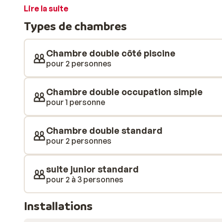
charmant et pratique. Les chambres, au design modern
Lire la suite
séjour des plus agréables. Autour de la piscine, vous
Types de chambres
transats, tandis qu'un cocktail rafraîchissant, servi 
ce moment de détente sous le soleil. Les vacanciers l
pour quelques longueurs revigorantes, participeront 
Chambre double côté piscine
rejoindront une excursion en groupe à la découverte
pour 2 personnes
vacances, assurément, resteront gravées dans votr
Chambre double occupation simple
pour 1 personne
Chambre double standard
pour 2 personnes
suite junior standard
pour 2 à 3 personnes
Installations