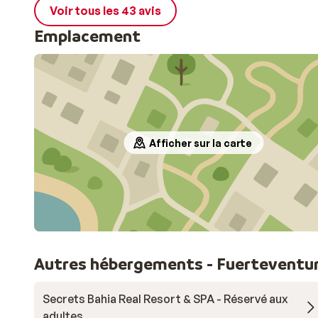
Voir tous les 43 avis
Emplacement
Afficher sur la carte
Autres hébergements - Fuerteventu
Secrets Bahia Real Resort & SPA - Réservé aux
adultes