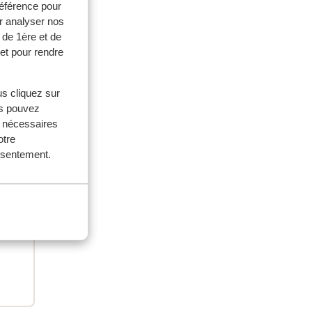
référence pour
r analyser nos
 de 1ère et de
et pour rendre
us cliquez sur
us pouvez
s nécessaires
otre
ouples
onsentement.
2026