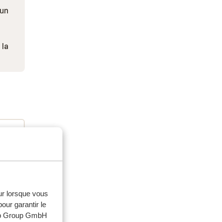
 un
 la
eur lorsque vous
our garantir le
web Group GmbH