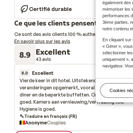
également des c
Certifié durable
mémoriser les i
performances de
Ce que les clients pensent
3ème parties, n
notre contenu et
Ce sont des avis clients 100 % authentiques qui reflè
En cliquant sur
En savoir plus sur les avis
« Gérer », vous
Excellent
8.9
sélectionner le
43 avis
uniquement », a
navigateur. Vou
Excellent
31 mai
8.0
Vierde keer in dit hotel. Uitstekende ligging. Toch
Vierde keer in dit hotel. Uitstekende ligging. Toch
veranderingen opgemerkt, vooral de formule voor 
veranderingen opgemerkt, vooral de formule voor 
Gérer
Cookies né
diner en de beperkte buffetten. Ontbijt blijft zeer
diner en de beperkte buffetten. Ontbijt blijft zeer
goed. Kamers aan vernieuwing/verfraaiing toe.
goed. Kamers aan vernieuwing/verfraaiing toe.
Hygiene is goed.
Hygiene is goed.
Traduire en français (FR)
Anonyme
Couples