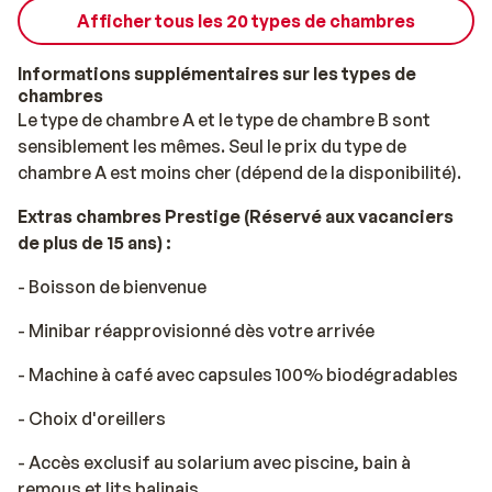
et explorez la région! Les plus petits s'amuseront
Afficher tous les 20 types de chambres
également à l'aire de jeux et au club (mini et enfants).
Tout au long de la journée, la dynamique équipe
Informations supplémentaires sur les types de
d'animation organise des activités amusantes pour
chambres
eux. Ici vous profiterez d'une bonne restauration et de
Le type de chambre A et le type de chambre B sont
différents snack-bars pour vos envies plus légères.
sensiblement les mêmes. Seul le prix du type de
Les chambres sont confortables et disposent d'un
chambre A est moins cher (dépend de la disponibilité).
balcon privé avec une belle vue. Le soir, vous pourrez
terminer la journée avec un bon cocktail au bar
Extras chambres Prestige (Réservé aux vacanciers
Sotavento. Passez un bon séjour sur la belle
de plus de 15 ans) :
Fuerteventura!
- Boisson de bienvenue
- Minibar réapprovisionné dès votre arrivée
- Machine à café avec capsules 100% biodégradables
- Choix d'oreillers
- Accès exclusif au solarium avec piscine, bain à
remous et lits balinais.