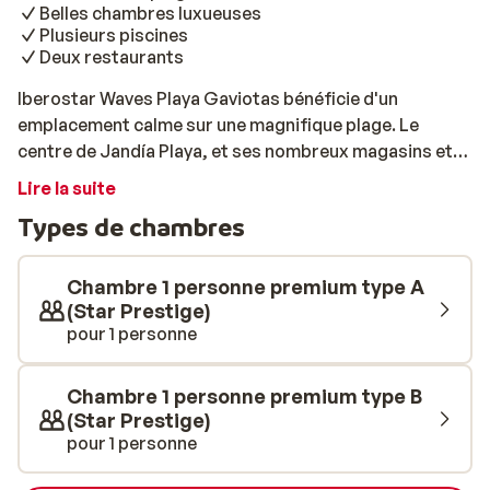
Belles chambres luxueuses
Plusieurs piscines
Deux restaurants
Iberostar Waves Playa Gaviotas bénéficie d'un
emplacement calme sur une magnifique plage. Le
centre de Jandía Playa, et ses nombreux magasins et
restaurants, est à proximité. Un arrêt de bus se trouve
Lire la suite
à quelques minutes à pied, avec lequel vous pourrez
Types de chambres
facilement découvrir les environs. À l'établissement, il y
a plusieurs piscines et de nombreux transats où
profiter du soleil. Pour une détente ultime, rendez-vous
Chambre 1 personne premium type A
au centre de bien-être de l'hôtel partenaire Waves
(Star Prestige)
pour 1 personne
Playa Gaviotas Park. Ici, vous pourrez profiter d'un
sauna, d'un bain de vapeur turc ou vous laisser tenter
pas un massage relaxant. Si vous voulez rester actif
Chambre 1 personne premium type B
pendant votre séjour, l'hôtel dispose de diverses
(Star Prestige)
options sportives telles que le basket-ball, le tennis ou
pour 1 personne
le beach-volley. Vous pourrez également louez un vélo