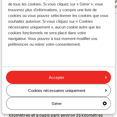
Anonyme
Ano
is dat 
de tous les cookies. Si vous cliquez sur « Gérer », vous
Familles
Fami
bevatt
trouverez plus d'informations, y compris une liste de
We zijn
cookies où vous pouvez sélectionner les cookies que vous
Voir tous les 39 avis
aan.
souhaitez autoriser. Si vous cliquez sur « Cookies
nécessaires uniquement », aucun cookie autre que les
Emplacement
cookies fonctionnels ne sera placé dans votre
navigateur. Vous pouvez à tout moment modifier vos
préférences ou retirer votre consentement.
Afficher sur la carte
Accepter
À proximité
Cookies nécessaires uniquement
En bord de mer (plage de sable, par les marches
d'escalier)
Gérer
Distance de la plage: à cofete beach environ 28
kilomètres et à oasis park environ 25 kilomètres