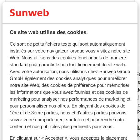
Ce que les clients pensent
Ce sont des avis clients 100 % authentiques qui
reflètent fidèlement leur expérience avec notre
Ce site web utilise des cookies.
produit.
En savoir plus sur les avis
Excellent
Ce sont de petits fichiers texte qui sont automatiquement
8.8
installés sur votre navigateur lorsque vous visitez notre site
39 avis
Web. Nous utilisons des cookies fonctionnels de manière
Réservé principalement par couples
standard pour garantir le bon fonctionnement du site web.
Avec votre autorisation, nous utilisons chez Sunweb Group
Très bien
il y a 4 semaines
E
7.8
8.4
GmbH également des cookies analytiques pour améliorer
Prima hotel heerlijk verblijf zelfs met
Prima hotel heerlijk verblijf zelfs met
Hotel i
Hotel i
notre site Web, des cookies de préférence pour mémoriser
kinderen. Genoeg faciliteiten en de hele
kinderen. Genoeg faciliteiten en de hele
uur rij
uur rij
les informations que vous avez fournies et des cookies de
dag door animatie. Voor baby’s hebben ze
dag door animatie. Voor baby’s hebben ze
kortbij
kortbij
marketing pour analyser nos performances de marketing et
zelfs babyhapjes! Schoonmaak van de
zelfs babyhapjes! Schoonmaak van de
zaken o
zaken o
pour personnaliser nos offres. En plaçant des cookies de
badkamer en vloeren kan wat beter. Verder
badkamer en vloeren kan wat beter. Verder
goed. P
goed. P
1ère et de 3ème parties, nous et d'autres parties pouvons
prima hotel ook glutenvrij veel
prima hotel ook glutenvrij veel
waren i
waren i
suivre votre comportement sur Internet pour rendre notre
contenu et nos publicités plus pertinents pour vous.
mogelijkheden!
mogelijkheden!
was go
wa...
pl
omdat h
Traduire en français (FR)
Tradu
En cliquant sur « Accepter », vous acceptez le placement