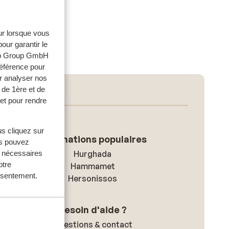
eur lorsque vous
our garantir le
web Group GmbH
référence pour
r analyser nos
 de 1ère et de
et pour rendre
us cliquez sur
Destinations populaires
us pouvez
Hurghada
s nécessaires
otre
Hammamet
onsentement.
Hersonissos
Besoin d'aide ?
Questions & contact