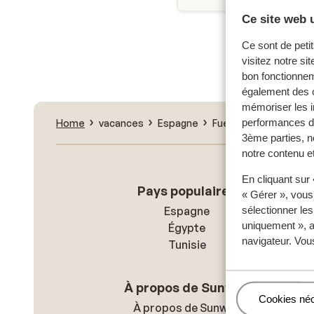
Ce site web u
Nouvell
Ce sont de petit
visitez notre si
bon fonctionnem
également des c
mémoriser les i
performances de
Home
vacances
Espagne
Fuerteventura
Jand
3ème parties, n
notre contenu et
En cliquant sur
Pays populaires
« Gérer », vous
Espagne
sélectionner le
uniquement », a
Égypte
navigateur. Vou
Tunisie
À propos de Sunweb
Gérer
Cookies né
À propos de Sunweb