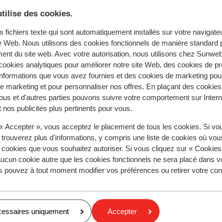
tilise des cookies.
e recherche
s fichiers texte qui sont automatiquement installés sur votre navigat
te Web. Nous utilisons des cookies fonctionnels de manière standard p
ent du site web. Avec votre autorisation, nous utilisons chez Sun
ookies analytiques pour améliorer notre site Web, des cookies de p
nformations que vous avez fournies et des cookies de marketing pou
 marketing et pour personnaliser nos offres. En plaçant des cookies
ía Playa
Iberostar Selection Fuerteventura Palace
ous et d'autres parties pouvons suivre votre comportement sur Intern
 nos publicités plus pertinents pour vous.
 « Accepter », vous acceptez le placement de tous les cookies. Si vo
Régions populaires
 trouverez plus d'informations, y compris une liste de cookies où vo
Mer Rouge
s cookies que vous souhaitez autoriser. Si vous cliquez sur « Cookie
ucun cookie autre que les cookies fonctionnels ne sera placé dans v
Lanzarote
s pouvez à tout moment modifier vos préférences ou retirer votre c
Golfe d'Hammamet
Politique de confidentialité & cookies
cessaires uniquement
Accepter
Politique de confidentialité