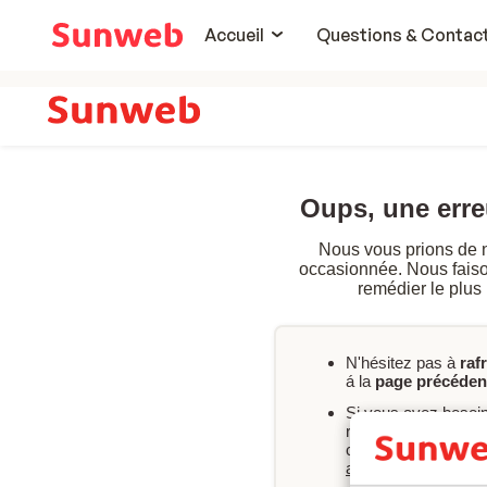
Accueil
Questions & Contac
Oups, une err
Nous vous prions de 
occasionnée. Nous faison
remédier le plus
N'hésitez pas à
raf
á la
page précéden
Si vous avez besoi
rapport à votre rés
consultez nos FAQ 
après-vente
.