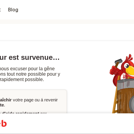
t
Blog
eur est survenue…
nous excuser pour la gêne
s tout notre possible pour y
 rapidement possible.
raîchir
votre page ou á revenir
te
.
n
d'aide rapidement
par
ervation, vous pouvez
ou contacter notre
service