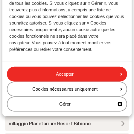
À proximité
de tous les cookies. Si vous cliquez sur « Gérer », vous
trouverez plus d'informations, y compris une liste de
Distance de la plage environ 1200 mètres (plage de
cookies où vous pouvez sélectionner les cookies que vous
sable)
souhaitez autoriser. Si vous cliquez sur « Cookies
Distance du centre-ville: environ 500 mètres
nécessaires uniquement », aucun cookie autre que les
Sur le boulevard
cookies fonctionnels ne sera placé dans votre
Distance de l'aéroport environ 105 kilomètres
navigateur. Vous pouvez à tout moment modifier vos
Sur une route principale
préférences ou retirer votre consentement.
Autres hébergements - Côte
Adriatique
Accepter
Cookies nécessaires uniquement
Green Village Eco Resort - logies en ontbijt
Gérer
Green Village Eco Resort
Villaggio Planetarium Resort Bibione