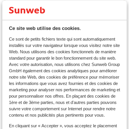
Formule
Infos vol
Ce site web utilise des cookies.
Ce que les clients pensent
Ce sont de petits fichiers texte qui sont automatiquement
installés sur votre navigateur lorsque vous visitez notre site
Malheureusement, il n'y a actuellement aucun avis
Web. Nous utilisons des cookies fonctionnels de manière
pour cet hébergement.
standard pour garantir le bon fonctionnement du site web.
Emplacement
Avec votre autorisation, nous utilisons chez Sunweb Group
GmbH également des cookies analytiques pour améliorer
notre site Web, des cookies de préférence pour mémoriser
les informations que vous avez fournies et des cookies de
marketing pour analyser nos performances de marketing et
pour personnaliser nos offres. En plaçant des cookies de
Afficher sur la carte
1ère et de 3ème parties, nous et d'autres parties pouvons
suivre votre comportement sur Internet pour rendre notre
contenu et nos publicités plus pertinents pour vous.
En cliquant sur « Accepter », vous acceptez le placement