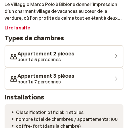
Le Villaggio Marco Polo à Bibione donne l’impression
d’un charmant village de vacances au cœur de la
verdure, où l’on profite du calme tout en étant à deux
pas de la mer. Grâce à la navette gratuite qui circule
Lire la suite
toutes les 30 minutes, vous atteignez en un rien de
Types de chambres
temps la large plage de sable chaud. Vous préférez
marcher? C’est également possible: une courte
promenade vous y conduit facilement. Les
Appartement 2 pièces
appartements sont décorés dans un style
pour 1 à 5 personnes
méditerranéen, aux tons clairs, avec des touches de
bois et une ambiance chaleureuse. Ils sont aménagés
Appartement 3 pièces
de manière pratique avec une kitchenette privée, idéale
pour 1 à 7 personnes
pour préparer facilement de savoureux repas. Chaque
appartement dispose également d’un balcon ou d’une
Installations
véranda où l’on peut profiter tranquillement des
longues soirées d’été. Pour les enfants, c’est un
Classification officiel: 4 etoiles
véritable paradis. Jeux sans fin, ateliers créatifs,
nombre total de chambres / appartements: 100
danses et tournois sportifs rythment les journées de
coffre-fort (dans la chambre)
plaisir. Pendant qu’ils s’amusent avec de nouveaux