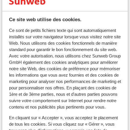
Malheureusement, il n'y a actuellement aucun avis
pour cet hébergement.
Emplacement
Ce site web utilise des cookies.
Ce sont de petits fichiers texte qui sont automatiquement
installés sur votre navigateur lorsque vous visitez notre site
Web. Nous utilisons des cookies fonctionnels de manière
standard pour garantir le bon fonctionnement du site web.
Afficher sur la carte
Avec votre autorisation, nous utilisons chez Sunweb Group
GmbH également des cookies analytiques pour améliorer
notre site Web, des cookies de préférence pour mémoriser
les informations que vous avez fournies et des cookies de
marketing pour analyser nos performances de marketing et
À proximité
pour personnaliser nos offres. En plaçant des cookies de
1ère et de 3ème parties, nous et d'autres parties pouvons
Distance de la plage environ 650 mètres (plage de
suivre votre comportement sur Internet pour rendre notre
sable, transats (gratuit) , parasols (gratuit) )
contenu et nos publicités plus pertinents pour vous.
Distance du centre-ville: environ 800 mètres
Distance de l'aéroport environ 105 kilomètres
En cliquant sur « Accepter », vous acceptez le placement
Distance aux magasins les plus proches environ
de tous les cookies. Si vous cliquez sur « Gérer », vous
500 mètres