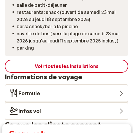
salle de petit-déjeuner
amis, vous pouvez vous détendre au bord de la piscine,
restaurants: snack (ouvert de samedi 23 mai
profiter d’un transat ou vous régaler à la snack-bar. Et
2026 au jeudi 18 septembre 2025)
le meilleur: tout est à portée de main. Que vous
bars: snack/bar à la piscine
choisissiez une journée à la piscine, un après-midi à la
navette de bus ( vers la plage de samedi 23 mai
mer grâce à la navette ou une courte promenade
2026 jusqu'au jeudi 11 septembre 2025 inclus, )
jusqu’à la plage, ou encore une balade en soirée vers le
parking
centre, tout est facilement accessible.
Voir toutes les installations
Informations de voyage
Formule
Infos vol
Ce que les clients pensent