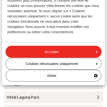
trouverez plus d'informations, y compris une liste de
Distance à la supérette la plus proche environ 650
cookies où vous pouvez sélectionner les cookies que vous
mètres
souhaitez autoriser. Si vous cliquez sur « Cookies
nécessaires uniquement », aucun cookie autre que les
Distance au restaurant le plus proche environ 350
cookies fonctionnels ne sera placé dans votre
mètres
navigateur. Vous pouvez à tout moment modifier vos
préférences ou retirer votre consentement.
Autres hébergements - Côte
Adriatique
Accepter
Green Village Eco Resort - logies en ontbijt
Cookies nécessaires uniquement
Green Village Eco Resort
Gérer
Villaggio Planetarium Resort Bibione
Hôtel Laguna Park