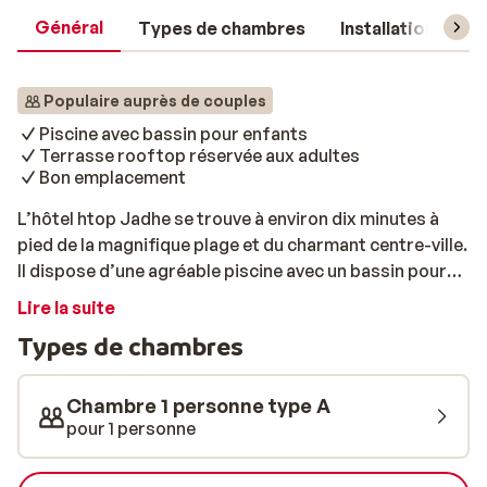
Général
Types de chambres
Installations
Populaire auprès de couples
Piscine avec bassin pour enfants
Terrasse rooftop réservée aux adultes
Bon emplacement
L’hôtel htop Jadhe se trouve à environ dix minutes à
pied de la magnifique plage et du charmant centre-ville.
Il dispose d’une agréable piscine avec un bassin pour
enfants et une terrasse ensoleillée où vous pourrez
Lire la suite
vous détendre en toute tranquillité. Sur le toit de
Types de chambres
l’hôtel, vous trouverez une terrasse solarium avec
jacuzzi. Cet espace est exclusivement réservé aux
adultes (18 ans et plus). Vous pourrez y savourer un
Chambre 1 personne type A
verre tout en admirant le coucher du soleil. En haute
pour 1 personne
saison, l’hôtel peut être un peu plus animé en raison de
la présence de groupes de jeunes.