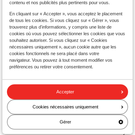
contenu et nos publicités plus pertinents pour vous.
Distance jusqu'à l'arrêt de bus environ 100 mètres
Distance jusqu'au distributeur d'argent environ
En cliquant sur « Accepter », vous acceptez le placement
150 mètres
de tous les cookies. Si vous cliquez sur « Gérer », vous
Distance aux magasins les plus proches environ
trouverez plus d'informations, y compris une liste de
400 mètres
cookies où vous pouvez sélectionner les cookies que vous
Distance à la supérette la plus proche environ 100
souhaitez autoriser. Si vous cliquez sur « Cookies
mètres
nécessaires uniquement », aucun cookie autre que les
Distance au restaurant le plus proche environ 300
cookies fonctionnels ne sera placé dans votre
navigateur. Vous pouvez à tout moment modifier vos
mètres
préférences ou retirer votre consentement.
Autres hébergements - Costa Brava
Accepter
Hôtel L'Azure
Cookies nécessaires uniquement
Hôtel Neptuno & SPA
Gérer
Aqua Hôtel Silhouette & Spa - Réservé aux