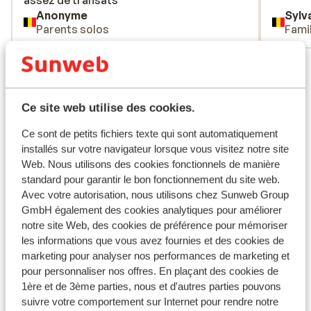
assez de transats
assez de transats
Anonyme
Sylv
Parents solos
Fami
Voir tous les 21 avis
Emplacement
Ce site web utilise des cookies.
Ce sont de petits fichiers texte qui sont automatiquement
installés sur votre navigateur lorsque vous visitez notre site
Web. Nous utilisons des cookies fonctionnels de manière
Afficher sur la carte
standard pour garantir le bon fonctionnement du site web.
Avec votre autorisation, nous utilisons chez Sunweb Group
GmbH également des cookies analytiques pour améliorer
notre site Web, des cookies de préférence pour mémoriser
les informations que vous avez fournies et des cookies de
À proximité
marketing pour analyser nos performances de marketing et
Distance de la plage environ 600 mètres (plage de
pour personnaliser nos offres. En plaçant des cookies de
sable)
1ère et de 3ème parties, nous et d'autres parties pouvons
Distance du centre-ville: environ 600 mètres
suivre votre comportement sur Internet pour rendre notre