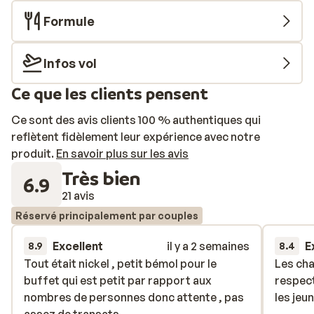
Formule
Infos vol
Ce que les clients pensent
Ce sont des avis clients 100 % authentiques qui
reflètent fidèlement leur expérience avec notre
produit.
En savoir plus sur les avis
Très bien
6.9
21 avis
Réservé principalement par couples
Excellent
il y a 2 semaines
E
8.9
8.4
Tout était nickel , petit bémol pour le
Tout était nickel , petit bémol pour le
Les cha
Les cha
buffet qui est petit par rapport aux
buffet qui est petit par rapport aux
respect
respect
nombres de personnes donc attente , pas
nombres de personnes donc attente , pas
les jeu
les jeu