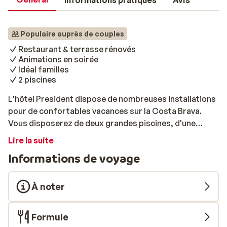
Informations pratiques
Avis
Populaire auprès de couples
Restaurant & terrasse rénovés
Animations en soirée
Idéal familles
2 piscines
L'hôtel President dispose de nombreuses installations
pour de confortables vacances sur la Costa Brava.
Vous disposerez de deux grandes piscines, d'une
terrasse avec transats et d'un bar où commander vos
Lire la suite
rafraîchissements. Diverses collations sont
Informations de voyage
disponibles à la cafeteria. Un délicieux buffet vous
attend tous les jours au restaurant, dont certains jours
à thème. Après le dîner, vous avez la possibilité
À noter
d'assister à diverses animations, comme de la musique
live ou un spectacle de danse. Il y a une piscine pour
Formule
enfants et une aire de jeux où s'amuser. Si vous partez