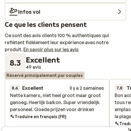
en haute saison, le mini club est ouvert où sont
organisés différentes activités et jeux, autour
Infos vol
desquels ils seront ravis de se faire des amis. Ils
Ce que les clients pensent
pourront également se retrouver au mini-disco. C'est
un lieu idéal pour des vacances en famille!
Ce sont des avis clients 100 % authentiques qui
reflètent fidèlement leur expérience avec notre
produit.
En savoir plus sur les avis
Excellent
8.3
49 avis
Réservé principalement par couples
Excellent
il y a 2 semaines
T
8.6
7.8
Nette kamers, niet heel groot maar groot
Nette kamers, niet heel groot maar groot
Bon acc
Bon acc
genoeg. Heerlijk balkon. Super vriendelijk
genoeg. Heerlijk balkon. Super vriendelijk
tous re
tous re
personeel. Goede prijzen voor drinken
personeel. Goede prijzen voor drinken
emplace
emplace
la plage
la plage
Traduire en français (FR)
Tradu
Anonyme
Luci