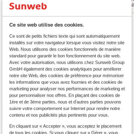
Familles
Fami
Voir tous les 49 avis
Ce site web utilise des cookies.
Autres hébergements - Costa Brava
Ce sont de petits fichiers texte qui sont automatiquement
installés sur votre navigateur lorsque vous visitez notre site
Web. Nous utilisons des cookies fonctionnels de manière
Hôtel L'Azure
standard pour garantir le bon fonctionnement du site web.
Avec votre autorisation, nous utilisons chez Sunweb Group
Hôtel Neptuno & SPA
GmbH également des cookies analytiques pour améliorer
notre site Web, des cookies de préférence pour mémoriser
les informations que vous avez fournies et des cookies de
Aqua Hôtel Silhouette & Spa - Réservé aux
marketing pour analyser nos performances de marketing et
adultes
pour personnaliser nos offres. En plaçant des cookies de
1ère et de 3ème parties, nous et d'autres parties pouvons
suivre votre comportement sur Internet pour rendre notre
AQUA Hôtel Silhouette & Spa - Réservé aux
contenu et nos publicités plus pertinents pour vous.
adultes
En cliquant sur « Accepter », vous acceptez le placement
de tous les cookies. Si vous cliquez sur « Gérer », vous
Sumus Hotel Monteplaya & Spa - All inclusive -