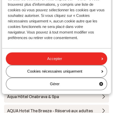
trouverez plus d'informations, y compris une liste de
Réservé aux adultes
cookies où vous pouvez sélectionner les cookies que vous
souhaitez autoriser. Si vous cliquez sur « Cookies
Sumus Hôtel Monteplaya & Spa - Réservé aux
nécessaires uniquement », aucun cookie autre que les
adultes
cookies fonctionnels ne sera placé dans votre
navigateur. Vous pouvez à tout moment modifier vos
préférences ou retirer votre consentement.
Aqua Hôtel Promenade & Spa
Atzavara Hôtel & Spa
Accepter
AQUA Hôtel Bertran Park - chambre d'hôtes
Cookies nécessaires uniquement
Sumus Hôtel Stella & Spa
Gérer
Aqua Hôtel Onabrava & Spa
AQUA Hotel The Breeze - Réservé aux adultes