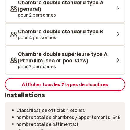
Chambre double standard type A
pourront profiter d'un bassin adapté et d'un mini-club
(general)
proposant des activités pour les 4 à 7 ans. Le
pour 2 personnes
restaurant propose un buffet avec des plats riches et
variés préparés par le chef. Vous vous régalerez aussi
Chambre double standard type B
autour de plats italiens au restaurant à la carte II
pour 4 personnes
Veneziano, situé face à la promenade. Le soir, les
enfants pourront aussi faire la fête grâce au mini-
Chambre double supérieure type A
disco!
(Premium, sea or pool view)
pour 2 personnes
Afficher tous les 7 types de chambres
Installations
Classification officiel: 4 etoiles
nombre total de chambres / appartements: 545
nombre total de bâtiments: 1