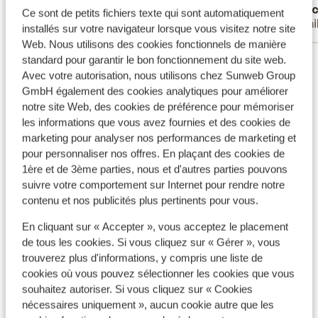
Jan
Pasc
avond w
Ce sont de petits fichiers texte qui sont automatiquement
Parents solos
Fami
hotel z
installés sur votre navigateur lorsque vous visitez notre site
in plaa
Web. Nous utilisons des cookies fonctionnels de manière
Voir tous les 228 avis
standard pour garantir le bon fonctionnement du site web.
Avec votre autorisation, nous utilisons chez Sunweb Group
Emplacement
GmbH également des cookies analytiques pour améliorer
notre site Web, des cookies de préférence pour mémoriser
les informations que vous avez fournies et des cookies de
marketing pour analyser nos performances de marketing et
pour personnaliser nos offres. En plaçant des cookies de
Afficher sur la carte
1ère et de 3ème parties, nous et d'autres parties pouvons
suivre votre comportement sur Internet pour rendre notre
contenu et nos publicités plus pertinents pour vous.
En cliquant sur « Accepter », vous acceptez le placement
de tous les cookies. Si vous cliquez sur « Gérer », vous
À proximité
trouverez plus d'informations, y compris une liste de
Distance de la plage environ 250 mètres (plage de
cookies où vous pouvez sélectionner les cookies que vous
sable)
souhaitez autoriser. Si vous cliquez sur « Cookies
Distance du centre-ville: environ 200 mètres,
nécessaires uniquement », aucun cookie autre que les