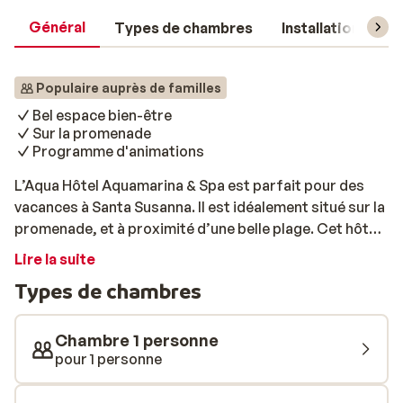
Général
Types de chambres
Installations
Populaire auprès de familles
Bel espace bien-être
Sur la promenade
Programme d'animations
L’Aqua Hôtel Aquamarina & Spa est parfait pour des
vacances à Santa Susanna. Il est idéalement situé sur la
promenade, et à proximité d’une belle plage. Cet hôtel
dispose de nombreuses installations, dont une grande
Lire la suite
et belle piscine avec une terrasse où vous pourrez
Types de chambres
profiter du soleil. Les chambres de l’hôtel sont joliment
décorées et la plupart d’entre elles offrent une vue sur
la piscine ou la mer. Au cours de votre séjour, rendez-
Chambre 1 personne
vous au spa, équipé d’un sauna et d’une piscine
pour 1 personne
intérieure chauffée. Vous aurez également la
possibilité de réserver un massage. Les enfants