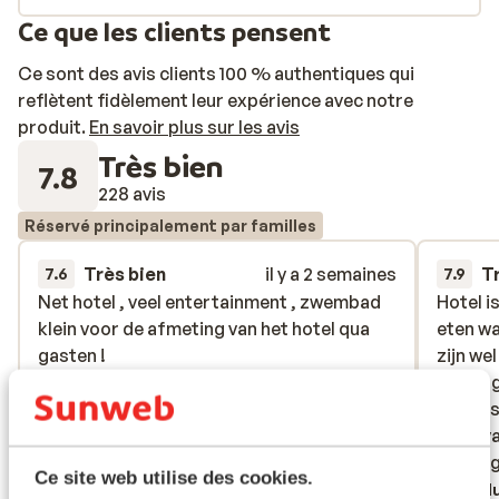
Ce que les clients pensent
Ce sont des avis clients 100 % authentiques qui
reflètent fidèlement leur expérience avec notre
produit.
En savoir plus sur les avis
Très bien
7.8
228 avis
Réservé principalement par familles
Très bien
il y a 2 semaines
T
7.6
7.9
Net hotel , veel entertainment , zwembad
Net hotel , veel entertainment , zwembad
Hotel i
Hotel i
klein voor de afmeting van het hotel qua
klein voor de afmeting van het hotel qua
eten wa
eten wa
gasten !
gasten !
zijn we
zijn we
een up
een up
Traduire en français (FR)
Grootst
Grootst
gang v
gang v
het uit
het uit
Ce site web utilise des cookies.
verwitt
Tradu