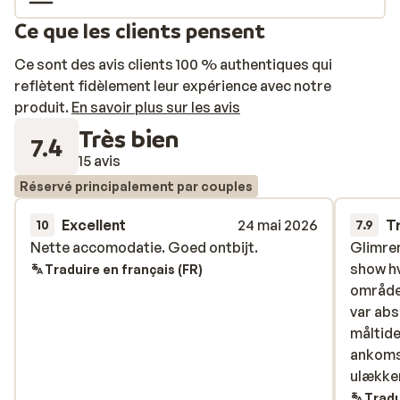
étant directement préparés sous vos yeux par le chef.
Ce que les clients pensent
Pour vous détendre, profitez du sauna, du jacuzzi ou du
hammam, et installez-vous ensuite dans le lounge avec
Ce sont des avis clients 100 % authentiques qui
vue sur la mer. Les vacanciers les plus sportifs
reflètent fidèlement leur expérience avec notre
pourront se rendre à la salle de fitness, également à
produit.
En savoir plus sur les avis
disposition.
Très bien
7.4
15 avis
Réservé principalement par couples
Excellent
24 mai 2026
T
10
7.9
Nette accomodatie. Goed ontbijt.
Nette accomodatie. Goed ontbijt.
Glimre
Glimre
show hv
show hv
Traduire en français (FR)
området
området
var abs
var abs
måltide
måltide
ankoms
ankoms
ulækker
ulækker
Tradu