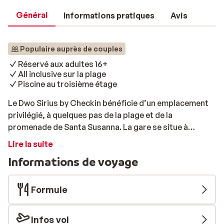
Général
Informations pratiques
Avis
Populaire auprès de couples
Réservé aux adultes 16+
All inclusive sur la plage
Piscine au troisième étage
Le Dwo Sirius by Checkin bénéficie d’un emplacement
privilégié, à quelques pas de la plage et de la
promenade de Santa Susanna. La gare se situe à
quelques minutes à pied de l'hôtel, ce qui facilite
Lire la suite
grandement les excursions vers Barcelone. Située au
Informations de voyage
troisième étage, la piscine avec terrasse du Dwo Sirius
offre une jolie vue sur la promenade ensoleillée. Vous y
trouverez également un bar, où savourer de délicieuses
Formule
consommations. Autre avantage: lors de votre séjour,
vous disposerez de l'accès au bar de la plage. Quant au
Infos vol
restaurant, il propose un buffet varié, certains plats