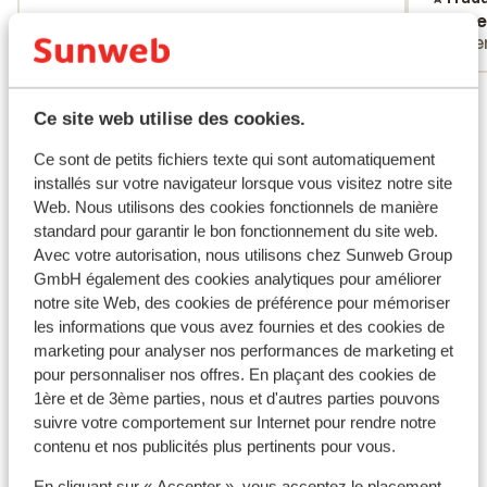
Anonyme
Stee
Amis
Pare
Voir tous les 15 avis
Ce site web utilise des cookies.
Autres hébergements - Costa Brava
Ce sont de petits fichiers texte qui sont automatiquement
installés sur votre navigateur lorsque vous visitez notre site
Web. Nous utilisons des cookies fonctionnels de manière
Hôtel L'Azure
standard pour garantir le bon fonctionnement du site web.
Avec votre autorisation, nous utilisons chez Sunweb Group
Aqua Hôtel Silhouette & Spa - Réservé aux
GmbH également des cookies analytiques pour améliorer
adultes
notre site Web, des cookies de préférence pour mémoriser
les informations que vous avez fournies et des cookies de
marketing pour analyser nos performances de marketing et
AQUA Hôtel Silhouette & Spa - Réservé aux
pour personnaliser nos offres. En plaçant des cookies de
adultes
1ère et de 3ème parties, nous et d'autres parties pouvons
suivre votre comportement sur Internet pour rendre notre
contenu et nos publicités plus pertinents pour vous.
Atzavara Hôtel & Spa
En cliquant sur « Accepter », vous acceptez le placement