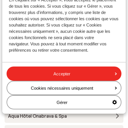
Hôtel Neptuno & SPA
de tous les cookies. Si vous cliquez sur « Gérer », vous
trouverez plus d'informations, y compris une liste de
cookies où vous pouvez sélectionner les cookies que vous
Aqua Hôtel Promenade & Spa
souhaitez autoriser. Si vous cliquez sur « Cookies
nécessaires uniquement », aucun cookie autre que les
cookies fonctionnels ne sera placé dans votre
Sumus Hotel Monteplaya & Spa - All inclusive -
navigateur. Vous pouvez à tout moment modifier vos
Réservé aux adultes
préférences ou retirer votre consentement.
Sumus Hôtel Monteplaya & Spa - Réservé aux
adultes
Accepter
Hôtel ALEGRIA El Mar
Cookies nécessaires uniquement
Sumus Hôtel Stella & Spa
Gérer
Aqua Hôtel Onabrava & Spa