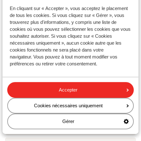
Hôtel Helios Costa Tropical
En cliquant sur « Accepter », vous acceptez le placement
de tous les cookies. Si vous cliquez sur « Gérer », vous
Appart'hôtel Bajondillo
trouverez plus d'informations, y compris une liste de
cookies où vous pouvez sélectionner les cookies que vous
souhaitez autoriser. Si vous cliquez sur « Cookies
Hôtel Meliá Costa del Sol
nécessaires uniquement », aucun cookie autre que les
cookies fonctionnels ne sera placé dans votre
Iberostar Waves Malaga Playa
navigateur. Vous pouvez à tout moment modifier vos
préférences ou retirer votre consentement.
Hotel Occidental Fuengirola
Accepter
Hôtel Carmen Teresa
Cookies nécessaires uniquement
Ibersol Almuñecar Beach & Spa
Gérer
Hôtel Globales Gardenia