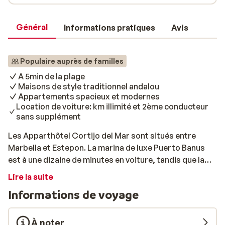
Général
Informations pratiques
Avis
Populaire auprès de familles
A 5min de la plage
Maisons de style traditionnel andalou
Appartements spacieux et modernes
Location de voiture: km illimité et 2ème conducteur
sans supplément
Les Apparthôtel Cortijo del Mar sont situés entre
Marbella et Estepon. La marina de luxe Puerto Banus
est à une dizaine de minutes en voiture, tandis que la
plage est à seulement 5 minutes. Dans la région, vous
Lire la suite
pourrez pratiquer une large variété de sports tels que
Informations de voyage
le golf, l'équitation et le tennis. Vous trouverez prés de
l'hôtel toutes les commodités, ainsi que de bons
restaurants et de belles boutiques. Les Apparthôtel
À noter