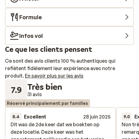
Cortigo del Mar se composent de maisons colorées,
construites dans le style traditionnel andalou. Ils sont
Formule
entourés de jardin tropicaux où vous pourrez lézarder
au soleil. Pour vous rafraîchir, rien de tel qu'une
baignade dans la piscine suivie d'une collation que vous
Infos vol
pourrez commander au bar. Tout les appartements
Ce que les clients pensent
sont confortables, modernes et équipés
d'accessoires haut de gamme.
Ce sont des avis clients 100 % authentiques qui
reflètent fidèlement leur expérience avec notre
produit.
En savoir plus sur les avis
Très bien
7.9
31 avis
Réservé principalement par familles
Excellent
28 juin 2025
E
8.4
9.0
Dit was de 2de keer dat we boekten op
Dit was de 2de keer dat we boekten op
Non trè
Non trè
deze locatie. Deze keer was het
deze locatie. Deze keer was het
remarq
remarq