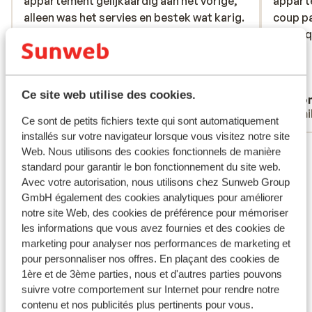
appartement gelijkaardig aan het vorige,
appartement gelijkaardig aan het vorige,
appart
appart
alleen was het servies en bestek wat karig.
alleen was het servies en bestek wat karig.
coup pa
coup pa
Juist 4 van elk zodat er telkens
Juist 4 van elk zodat er telkens
remarqu
remarqu
afgewassen moest worden na elke
afgewassen moest worden na elke
maaltijd
maaltijd
Traduire en français (FR)
Ce site web utilise des cookies.
Anonyme
Ano
Familles
Fami
Ce sont de petits fichiers texte qui sont automatiquement
installés sur votre navigateur lorsque vous visitez notre site
Voir tous les 31 avis
Web. Nous utilisons des cookies fonctionnels de manière
standard pour garantir le bon fonctionnement du site web.
Avec votre autorisation, nous utilisons chez Sunweb Group
Autres hébergements - Costa del Sol -
GmbH également des cookies analytiques pour améliorer
Andalousie
notre site Web, des cookies de préférence pour mémoriser
les informations que vous avez fournies et des cookies de
Hôtel H10 Croma Malaga
marketing pour analyser nos performances de marketing et
pour personnaliser nos offres. En plaçant des cookies de
1ère et de 3ème parties, nous et d'autres parties pouvons
Hôtel ME Marbella
suivre votre comportement sur Internet pour rendre notre
contenu et nos publicités plus pertinents pour vous.