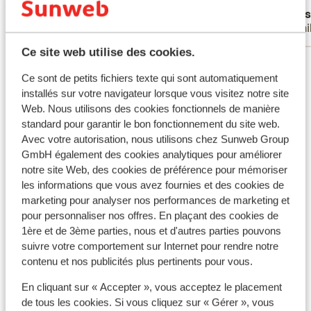
Anonyme
Are
Familles
Fami
Ce site web utilise des cookies.
Voir tous les 45 avis
Ce sont de petits fichiers texte qui sont automatiquement
installés sur votre navigateur lorsque vous visitez notre site
Autres hébergements - Costa del Sol -
Web. Nous utilisons des cookies fonctionnels de manière
Andalousie
standard pour garantir le bon fonctionnement du site web.
Avec votre autorisation, nous utilisons chez Sunweb Group
GmbH également des cookies analytiques pour améliorer
Hôtel H10 Croma Malaga
notre site Web, des cookies de préférence pour mémoriser
les informations que vous avez fournies et des cookies de
Hôtel ME Marbella
marketing pour analyser nos performances de marketing et
pour personnaliser nos offres. En plaçant des cookies de
1ère et de 3ème parties, nous et d'autres parties pouvons
Hôtel Helios Costa Tropical
suivre votre comportement sur Internet pour rendre notre
contenu et nos publicités plus pertinents pour vous.
Appart'hôtel Bajondillo
En cliquant sur « Accepter », vous acceptez le placement
de tous les cookies. Si vous cliquez sur « Gérer », vous