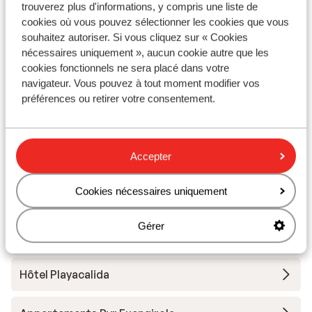
Hôtel Meliá Costa del Sol
trouverez plus d'informations, y compris une liste de
cookies où vous pouvez sélectionner les cookies que vous
souhaitez autoriser. Si vous cliquez sur « Cookies
Iberostar Waves Malaga Playa
nécessaires uniquement », aucun cookie autre que les
cookies fonctionnels ne sera placé dans votre
Hotel Occidental Fuengirola
navigateur. Vous pouvez à tout moment modifier vos
préférences ou retirer votre consentement.
Hôtel Carmen Teresa
Accepter
Ibersol Almuñecar Beach & Spa
Cookies nécessaires uniquement
Hôtel Globales Gardenia
Gérer
Hôtel Occidental Puerto Banus
Hôtel Playacalida