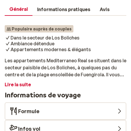
Général
Informations pratiques
Avis
Populaire auprès de couples
Dans le secteur de Los Boliches
Ambiance détendue
Appartements modernes & élégants
Les appartements Mediterraneo Real se situent dans le
secteur paisible de Los Boliches, à quelques pas du
centre et de la plage ensoleillée de Fuengirola. Il vous
est donc possible de vous promener le long du
Lire la suite
boulevard animé, de profiter d'un cocktail tropical sur
Informations de voyage
une terrasse ou de nager dans la mer cristalline. De
plus, vous trouverez un terrain de golf, un parc
aquatique et pleins d'autres attractions dans les
Formule
environs. De plus, la gare se situe à quelques minutes à
pied. Ce complexe moderne propose des
Infos vol
appartements élégants et confortables. Vous y