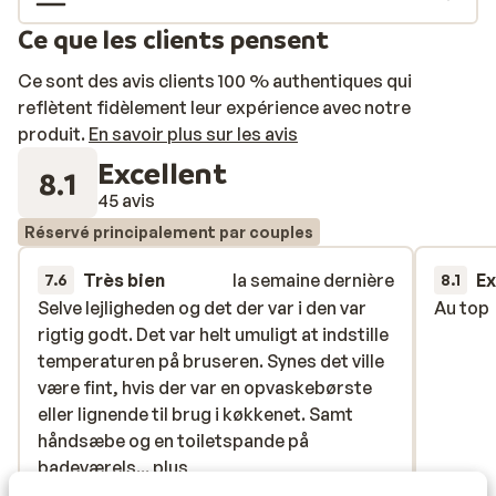
trouverez par exemple une kitchenette bien équipée.
Ce que les clients pensent
Détendez-vous avec un bon livre sur la terrasse ou
prenez un verre au bar. Avec ces températures
Ce sont des avis clients 100 % authentiques qui
estivales, la piscine est un agréable endroit où vous
reflètent fidèlement leur expérience avec notre
pourrez vous rafraîchir au gré de vos envies. L’hôtel
produit.
En savoir plus sur les avis
d'un bassin spécialement adapté aux enfants.
Excellent
8.1
45 avis
Réservé principalement par couples
Très bien
la semaine dernière
Ex
7.6
8.1
Selve lejligheden og det der var i den var
Selve lejligheden og det der var i den var
Au top
Au top
rigtig godt. Det var helt umuligt at indstille
rigtig godt. Det var helt umuligt at indstille
temperaturen på bruseren. Synes det ville
temperaturen på bruseren. Synes det ville
være fint, hvis der var en opvaskebørste
være fint, hvis der var en opvaskebørste
eller lignende til brug i køkkenet. Samt
eller lignende til brug i køkkenet. Samt
håndsæbe og en toiletspande på
håndsæbe og en toiletspande på
badeværelset.
badeværels...
plus
Traduire en français (FR)