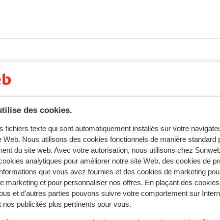
un doute, votre boisson préférée au bar de
nt une terrasse, où il vous sera possible de
eux cocktail coloré. Le tout accompagné
ant votre séjour: tennis de table, jeux de
asse. Les environs offrent également de
 la visite de villes impressionnantes comme
us aux divers sports nautiques à proximité
tilise des cookies.
s fichiers texte qui sont automatiquement installés sur votre navigat
tent fidèlement leur expérience avec notre produit.
te Web. Nous utilisons des cookies fonctionnels de manière standard p
ent du site web. Avec votre autorisation, nous utilisons chez Sun
ookies analytiques pour améliorer notre site Web, des cookies de p
nformations que vous avez fournies et des cookies de marketing pou
Réservé principalement par c
 marketing et pour personnaliser nos offres. En plaçant des cookies
ous et d'autres parties pouvons suivre votre comportement sur Intern
 2026
Excellent
27 juin
8.7
 nos publicités plus pertinents pour vous.
la.
la.
Perfekt läge vid stranden, poolen var alldeles för l
Perfekt läge vid stranden, poolen var alldeles för l
så där var vi inte mycket. Rummet var jättebra,
så där var vi inte mycket. Rummet var jättebra,