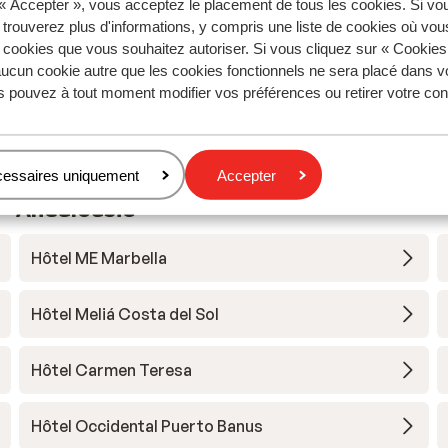
 « Accepter », vous acceptez le placement de tous les cookies. Si vo
städades perfekt varje dag. Frukosten var bra, bri
städades perfekt varje dag. Frukosten var bra, bri
 trouverez plus d'informations, y compris une liste de cookies où vo
men bra med frukt.
men bra med frukt.
s cookies que vous souhaitez autoriser. Si vous cliquez sur « Cookie
Traduire en français (FR)
ucun cookie autre que les cookies fonctionnels ne sera placé dans v
Anonyme
Couples
s pouvez à tout moment modifier vos préférences ou retirer votre c
cessaires uniquement
Accepter
 - Andalousie
Hôtel ME Marbella
Hôtel Meliá Costa del Sol
Hôtel Carmen Teresa
Hôtel Occidental Puerto Banus