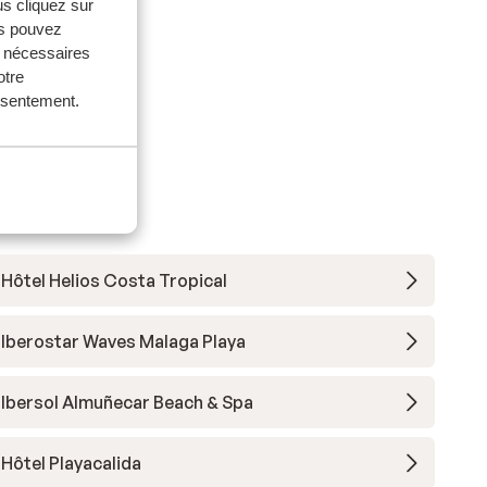
us cliquez sur
ttisk
ttisk
us pouvez
s nécessaires
otre
onsentement.
Hôtel Helios Costa Tropical
Iberostar Waves Malaga Playa
Ibersol Almuñecar Beach & Spa
Hôtel Playacalida