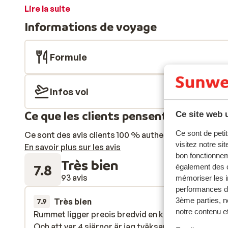
de trinquer à vos vacances. Vous trouverez, sans auc
Lire la suite
la piscine ou à la cafétéria El Zurbaran. Il y a égaleme
Informations de voyage
grignoter un en-cas au snack-bar et siroter un délici
d'une musique relaxante! Il y aura beaucoup à faire dur
fléchettes, tir à l'arc, piscine ou bronzer sur la terr
Formule
nombreuses possibilités: de l'équitation et du golf à
Cordoue et Séville. Si l'envie vous prend, essayez-vo
de l'hôtel.
Infos vol
Ce que les clients pensent
Ce site web u
Ce sont de petit
Ce sont des avis clients 100 % authentiques qui reflè
visitez notre si
En savoir plus sur les avis
bon fonctionnem
Très bien
7.8
également des c
93 avis
mémoriser les i
performances de
3ème parties, n
Très bien
6 juil.
7.9
notre contenu et
Rummet ligger precis bredvid en kloack och luktar il
Rummet ligger precis bredvid en kloack och luktar il
Och att var 4 sjärnor är jag tväksamt.
Och att var 4 sjärnor är jag tväksamt.