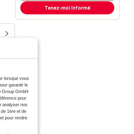
Tenez-moi informé
eur lorsque vous
our garantir le
web Group GmbH
référence pour
r analyser nos
ouples
 de 1ère et de
et pour rendre
 2026
iten
iten