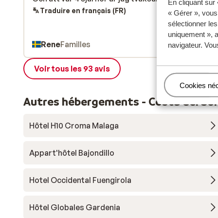
En cliquant sur
Traduire en français (FR)
« Gérer », vous
sélectionner le
uniquement », a
Rene
Familles
navigateur. Vou
Voir tous les 93 avis
Gérer
Cookies né
Autres hébergements - Costa del Sol
Hôtel H10 Croma Malaga
Appart'hôtel Bajondillo
Hotel Occidental Fuengirola
Hôtel Globales Gardenia