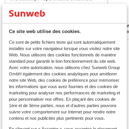
latérale) sur la Grande Bleue. L’hôtel se compose de 3
ruime bedden en top zeezicht. Het
ruime bedden en top zeezicht. Het
grands bâtiments disposés en forme de U, lesquels
restaurant kijkt uit op zee, heel uitgebreid
restaurant kijkt uit op zee, h...
plus
s’organisent autour d’une grande piscine construite en
ontbijtbuffet, avondbuffet lekker maar
Traduire en français (FR)
longueur. Parasols de paille et transats s’alignent sur la
Filip
Ano
iets teveel stoofpotjes naar onze smaak.
Familles
Pare
Ce site web utilise des cookies.
pelouse pour vous permettre de jouir du soleil tout en
Heel vriendelijk personeel. Voldoende
vous rafraichissant à la piscine. Enfin, côté cuisine,
comfortabele ligbedden ter beschikking.
Ce sont de petits fichiers texte qui sont automatiquement
Voir tous les 108 avis
vous serez ravi de pouvoir compter sur une grande
Kortom top hotel!
installés sur votre navigateur lorsque vous visitez notre site
salle de restaurant qui vous offrira une vue directe sur
Web. Nous utilisons des cookies fonctionnels de manière
la mer Méditerranée ainsi qu’un large buffet copieux et
Autres hébergements - Costa del Sol -
standard pour garantir le bon fonctionnement du site web.
varié pour vos petits déjeuners et diners. Le MedPlaya
Avec votre autorisation, nous utilisons chez Sunweb Group
Andalousie
Hotel Pez Espada a tout pour vous plaire et faire de vos
GmbH également des cookies analytiques pour améliorer
vacances sur la Costa del Sol, une vraie réussite!
notre site Web, des cookies de préférence pour mémoriser
Hôtel H10 Croma Malaga
les informations que vous avez fournies et des cookies de
Bonnes vacances à tous!
marketing pour analyser nos performances de marketing et
pour personnaliser nos offres. En plaçant des cookies de
Hôtel ME Marbella
1ère et de 3ème parties, nous et d'autres parties pouvons
suivre votre comportement sur Internet pour rendre notre
Hôtel Helios Costa Tropical
contenu et nos publicités plus pertinents pour vous.
En cliquant sur « Accepter », vous acceptez le placement