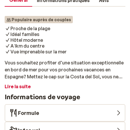
Général
Informations pratiques
Avis
Populaire auprès de couples
Proche de la plage
Idéal familles
Hôtel moderne
A 1km du centre
Vue imprenable sur la mer
Vous souhaitez profiter d’une situation exceptionnelle
en bord de mer pour vos prochaines vacances en
Espagne? Mettez le cap sur la Costa del Sol, vous ne
trouverez pas de meilleur endroit! Soleil, plage et
Lire la suite
farniente tels seront les mots clés de vos vacances
Informations de voyage
dans la petite ville côtière de Torremolinos. Vous serez
installé au MedPlaya Hotel Pez Espada, situé juste en
face de la mer Méditerranée sur le joli bord de mer El
Formule
Carihuela. Un endroit de rêve pour un séjour en couple
ou en famille sous le soleil de l’Andalousie. Ce grand