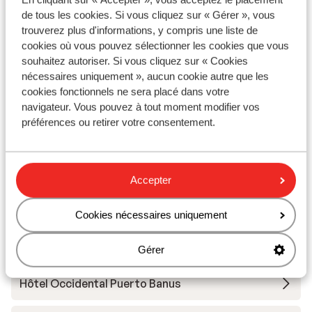
Appart'hôtel Bajondillo
de tous les cookies. Si vous cliquez sur « Gérer », vous
trouverez plus d'informations, y compris une liste de
cookies où vous pouvez sélectionner les cookies que vous
Hôtel Meliá Costa del Sol
souhaitez autoriser. Si vous cliquez sur « Cookies
nécessaires uniquement », aucun cookie autre que les
Iberostar Waves Malaga Playa
cookies fonctionnels ne sera placé dans votre
navigateur. Vous pouvez à tout moment modifier vos
préférences ou retirer votre consentement.
Hotel Occidental Fuengirola
Hôtel Carmen Teresa
Accepter
Ibersol Almuñecar Beach & Spa
Cookies nécessaires uniquement
Hôtel Globales Gardenia
Gérer
Hôtel Occidental Puerto Banus