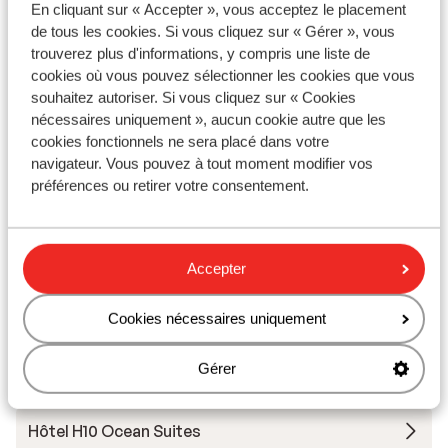
En cliquant sur « Accepter », vous acceptez le placement
Réservé aux adultes
de tous les cookies. Si vous cliquez sur « Gérer », vous
trouverez plus d'informations, y compris une liste de
Hôtel H10 Ocean Dreams
cookies où vous pouvez sélectionner les cookies que vous
souhaitez autoriser. Si vous cliquez sur « Cookies
nécessaires uniquement », aucun cookie autre que les
Hôtel Barcelo Corralejo Bay - Réservé aux adultes
cookies fonctionnels ne sera placé dans votre
navigateur. Vous pouvez à tout moment modifier vos
Hôtel Barceló Corralejo Sands
préférences ou retirer votre consentement.
Hôtel H10 Tindaya
Accepter
Iberostar Waves Playa Gaviotas
Cookies nécessaires uniquement
Hôtel Occidental Jandia Royal Level - réservé aux
Gérer
adultes
Hôtel H10 Ocean Suites