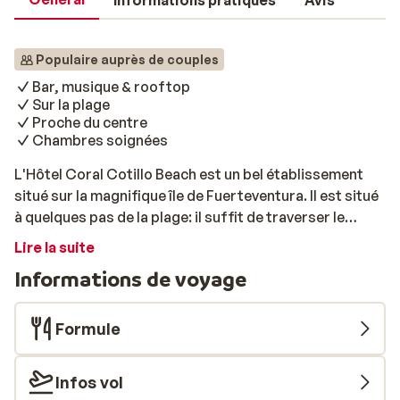
Informations pratiques
Avis
Populaire auprès de couples
Bar, musique & rooftop
Sur la plage
Proche du centre
Chambres soignées
L'Hôtel Coral Cotillo Beach est un bel établissement
situé sur la magnifique île de Fuerteventura. Il est situé
à quelques pas de la plage: il suffit de traverser le
boulevard! Le centre animé avec ses boutiques, ses
Lire la suite
restaurants et sa vie nocturne est accessible à pied. À
Informations de voyage
l'hôtel même, tout est disponible pour passer
d'agréables vacances. Le Coral Cotillo Beach dispose
d'une grande piscine et d'une pataugeoire séparée
Formule
pour les enfants. Vous êtes assuré de passer une
journée à vous rafraîchir sous le soleil espagnol.
Infos vol
Commandez une boisson au bar de la piscine et