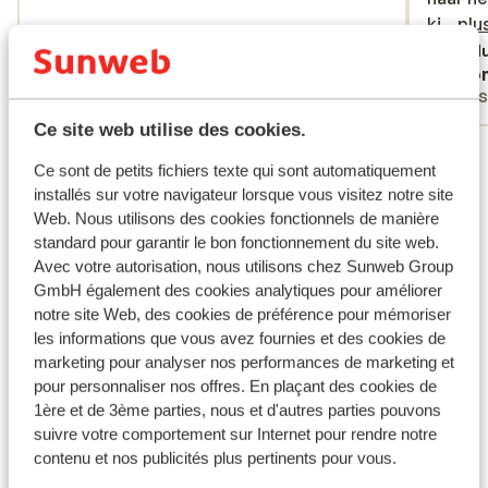
kinderb
ki...
plu
voor o
Tradu
Hans Geerlings
Ano
maar na
Couples
Ami
zwemba
Ce site web utilise des cookies.
Voir tous les 10 avis
Ce sont de petits fichiers texte qui sont automatiquement
installés sur votre navigateur lorsque vous visitez notre site
Autres hébergements - Fuerteventura
Web. Nous utilisons des cookies fonctionnels de manière
standard pour garantir le bon fonctionnement du site web.
Avec votre autorisation, nous utilisons chez Sunweb Group
Secrets Bahia Real Resort & SPA - Réservé aux
GmbH également des cookies analytiques pour améliorer
adultes
notre site Web, des cookies de préférence pour mémoriser
les informations que vous avez fournies et des cookies de
Iberostar Selection Fuerteventura Palace
marketing pour analyser nos performances de marketing et
pour personnaliser nos offres. En plaçant des cookies de
1ère et de 3ème parties, nous et d'autres parties pouvons
Hôtel Iberostar Waves Playa Gaviotas Park
suivre votre comportement sur Internet pour rendre notre
contenu et nos publicités plus pertinents pour vous.
Hôtel Barcelo Fuerteventura Royal Level -