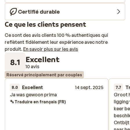
détendez-vous avec un bon livre dans un confortable
transat. Une petite faim? Prenez un en-cas au
Certifié durable
restaurant buffet ou une collation au snack-bar. Les
Ce que les clients pensent
chambres sont soignées et décorées dans des tons
chauds. Celles-ci disposent d'un balcon offrant une
Ce sont des avis clients 100 % authentiques qui
vue imprenable. Enfin, au Solar Music Bar & Rooftop,
reflètent fidèlement leur expérience avec notre
vous pourrez déguster les meilleurs cocktails et
produit.
En savoir plus sur les avis
écouter des concerts live certains soirs de la semaine.
Excellent
8.1
10 avis
Réservé principalement par couples
Excellent
14 sept. 2025
T
8.0
7.7
Ja was gewoon prima
Ja was gewoon prima
Groot h
Groot h
ligging
ligging
Traduire en français (FR)
keer be
keer be
beschik
beschik
Ontbijt
Ontbijt
naar he
naar he