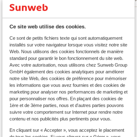
Voir tous les 3 avis
Ce site web utilise des cookies.
Autres hébergements - Fuerteventura
Ce sont de petits fichiers texte qui sont automatiquement
installés sur votre navigateur lorsque vous visitez notre site
Secrets Bahia Real Resort & SPA - Réservé aux
Web. Nous utilisons des cookies fonctionnels de manière
adultes
standard pour garantir le bon fonctionnement du site web.
Avec votre autorisation, nous utilisons chez Sunweb Group
Iberostar Selection Fuerteventura Palace
GmbH également des cookies analytiques pour améliorer
notre site Web, des cookies de préférence pour mémoriser
les informations que vous avez fournies et des cookies de
Hôtel Iberostar Waves Playa Gaviotas Park
marketing pour analyser nos performances de marketing et
pour personnaliser nos offres. En plaçant des cookies de
1ère et de 3ème parties, nous et d'autres parties pouvons
Hôtel Barcelo Fuerteventura Royal Level -
suivre votre comportement sur Internet pour rendre notre
Réservé aux adultes
contenu et nos publicités plus pertinents pour vous.
Hôtel H10 Ocean Dreams
En cliquant sur « Accepter », vous acceptez le placement
de tous les cookies. Si vous cliquez sur « Gérer », vous