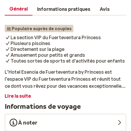
Général
Informations pratiques
Avis
Populaire auprès de couples
La section VIP du Fuerteventura Princess
Plusieurs piscines
Directement sur la plage
Amusement pour petits et grands
Toutes sortes de sports et d'activités pour enfants
L’Hotel Esencia de Fuerteventura by Princess est
l’espace VIP du Fuerteventura Princess et réunit tout
ce dont vous rêvez pour des vacances exceptionnelles.
Son emplacement en bord de mer, sa vue imprenable
Lire la suite
sur l’océan, sa grande piscine chauffée accessible
Informations de voyage
toute l’année et ses nombreuses installations en font
une adresse idéale pour se détendre et se ressourcer.
Mais ici, il n’est pas question de rester toute la journée
À noter
sur son transat: entre deux moments de relaxation,