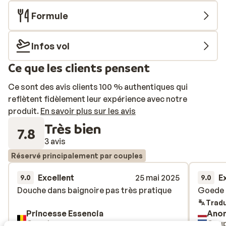
vous pourrez profiter des terrains de sport pour jouer
Formule
au tennis, pratiquer le tir à l’arc ou le beach-volley. Les
adultes apprécieront également le bar chill-out avec
musique live, tandis que les enfants pourront
Infos vol
participer à des activités ludiques tout au long de la
Ce que les clients pensent
journée. Des vacances délicieuses et inoubliables vous
attendent!
Ce sont des avis clients 100 % authentiques qui
reflètent fidèlement leur expérience avec notre
produit.
En savoir plus sur les avis
Très bien
7.8
3 avis
Réservé principalement par couples
Excellent
25 mai 2025
E
9.0
9.0
Douche dans baignoire pas très pratique
Douche dans baignoire pas très pratique
Goede 
Goede 
Tradu
Princesse Essencia
Ano
Couples
Coup