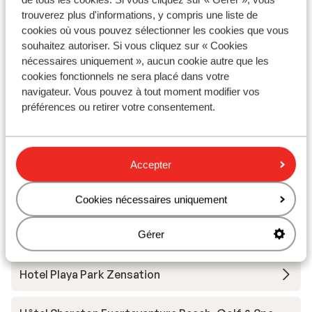
trouverez plus d'informations, y compris une liste de
Hôtel Barcelo Corralejo Bay - Réservé aux adultes
cookies où vous pouvez sélectionner les cookies que vous
souhaitez autoriser. Si vous cliquez sur « Cookies
nécessaires uniquement », aucun cookie autre que les
Hôtel Barceló Corralejo Sands
cookies fonctionnels ne sera placé dans votre
navigateur. Vous pouvez à tout moment modifier vos
Hôtel H10 Tindaya
préférences ou retirer votre consentement.
Iberostar Waves Playa Gaviotas
Accepter
Hôtel Occidental Jandia Royal Level - réservé aux
adultes
Cookies nécessaires uniquement
Gérer
Hôtel H10 Ocean Suites
Hotel Playa Park Zensation