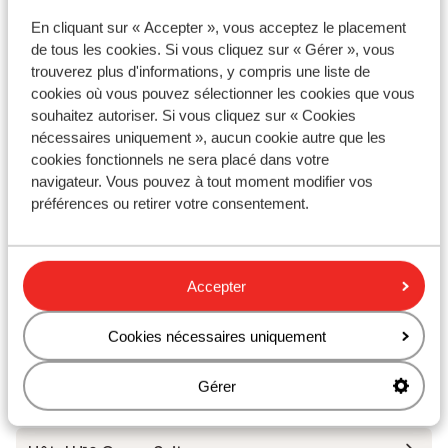
Hôtel Barcelo Fuerteventura Royal Level -
En cliquant sur « Accepter », vous acceptez le placement
Réservé aux adultes
de tous les cookies. Si vous cliquez sur « Gérer », vous
trouverez plus d'informations, y compris une liste de
Hôtel H10 Ocean Dreams
cookies où vous pouvez sélectionner les cookies que vous
souhaitez autoriser. Si vous cliquez sur « Cookies
nécessaires uniquement », aucun cookie autre que les
Hôtel Barcelo Corralejo Bay - Réservé aux adultes
cookies fonctionnels ne sera placé dans votre
navigateur. Vous pouvez à tout moment modifier vos
Hôtel Barceló Corralejo Sands
préférences ou retirer votre consentement.
Hôtel H10 Tindaya
Accepter
Iberostar Waves Playa Gaviotas
Cookies nécessaires uniquement
Hôtel Occidental Jandia Royal Level - réservé aux
Gérer
adultes