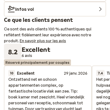
Infos vol
Ce que les clients pensent
Ce sont des avis clients 100 % authentiques qui
reflètent fidèlement leur expérience avec notre
produit.
En savoir plus sur les avis
Excellent
8.2
6 avis
Réservé principalement par couples
Excellent
29 janv. 2026
T
10
7.4
Ontzettend net en schoon
Ontzettend net en schoon
Het per
Het per
appartenmenten complex, op
appartenmenten complex, op
hulpva
hulpva
fantastische locatie vlak aan zee. Tip:
fantastische locatie vlak aan zee. Tip:
dagelij
dagelij
boek kamer met zeezicht. Heel vriendelijk
boek kamer met zeezicht. Heel vriendelijk
wel nog
wel nog
personeel van receptie, schoonmaak tot
personeel van receptie, schoonmaak tot
gelegen
gelegen
tuinman. Door vertraging van vlucht laat
tuinman. Door vertraging van vlucht laat
niks te
niks te