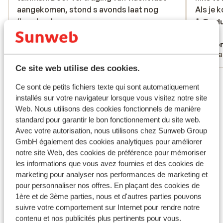
aangekomen, stond s avonds laat nog
aangekomen, stond s avonds laat nog
Als je 
Als je k
(koude gerechten)diner voor ons klaar!! In
(koud...
plus
aan het
Tradu
ieder geval HP boeken ivm ligging ten
auto!
Traduire en français (FR)
Anonyme
Ano
opzichte van grotere plaatsen. Ontbijt en
Couples
Voya
diner prima en gevarieeerd.
Ce site web utilise des cookies.
Voir tous les 6 avis
Ce sont de petits fichiers texte qui sont automatiquement
installés sur votre navigateur lorsque vous visitez notre site
Autres hébergements - Fuerteventura
Web. Nous utilisons des cookies fonctionnels de manière
standard pour garantir le bon fonctionnement du site web.
Avec votre autorisation, nous utilisons chez Sunweb Group
Secrets Bahia Real Resort & SPA - Réservé aux
GmbH également des cookies analytiques pour améliorer
adultes
notre site Web, des cookies de préférence pour mémoriser
les informations que vous avez fournies et des cookies de
Iberostar Selection Fuerteventura Palace
marketing pour analyser nos performances de marketing et
pour personnaliser nos offres. En plaçant des cookies de
1ère et de 3ème parties, nous et d'autres parties pouvons
Hôtel Iberostar Waves Playa Gaviotas Park
suivre votre comportement sur Internet pour rendre notre
contenu et nos publicités plus pertinents pour vous.