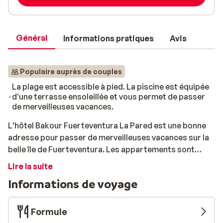
Général
Informations pratiques
Avis
Populaire auprès de couples
La plage est accessible à pied. La piscine est équipée
d'une terrasse ensoleillée et vous permet de passer
de merveilleuses vacances.
L'hôtel Bakour Fuerteventura La Pared est une bonne
adresse pour passer de merveilleuses vacances sur la
belle île de Fuerteventura. Les appartements sont
joliment meublés et il y a une belle piscine pour une
Lire la suite
baignade rafraîchissante. Si vous aimez aller à la plage,
Informations de voyage
vous êtes au bon endroit, car vous pouvez y aller à pied.
À votre retour, prenez un verre ensemble au bar, santé!
Ne manquez pas de faire le tour de l'île et de découvrir
Formule
toutes les beautés que Fuenteventura a à offrir.