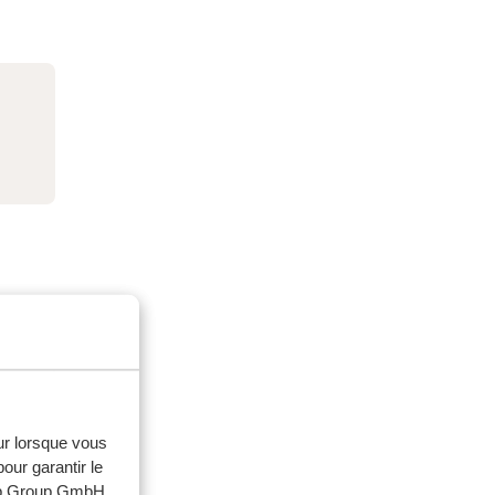
eur lorsque vous
our garantir le
web Group GmbH