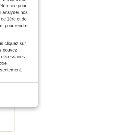
référence pour
r analyser nos
 de 1ère et de
et pour rendre
us cliquez sur
us pouvez
ouples
s nécessaires
otre
 2026
onsentement.
 op
 op
en.
en.
 Er
 Er
.
n.