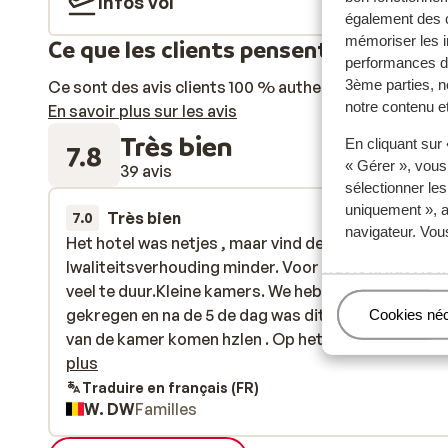
Infos vol
également des c
mémoriser les i
Ce que les clients pensent
performances de
3ème parties, n
Ce sont des avis clients 100 % authentiques qui reflè
notre contenu et
En savoir plus sur les avis
Très bien
En cliquant sur
7.8
« Gérer », vous
39 avis
sélectionner le
uniquement », a
Très bien
il y a 3 sem
7.0
navigateur. Vou
Het hotel was netjes , maar vind de prijs-
Het hotel was netjes , maar vind de prijs-
lwaliteitsverhouding minder. Voor wat je krijgt , is h
lwaliteitsverhouding minder. Voor wat je krijgt , is h
veel te duur.Kleine kamers. We hebben een baby be
veel te duur.Kleine kamers. We hebben een baby be
gekregen en na de 5 de dag was dit weg hebben ze d
gekregen en na de 5 de dag was dit weg hebben ze d
Gérer
Cookies né
van de kamer komen hzlen . Op het strand kan je li
van de kamer komen hzlen . Op het strand kan je ligb
krijgen of het is tegen betaling 72 euro voor 4 dage
plus
wat ik enorm schandalig vindt. Terwijl je een all inn 
Traduire en français (FR)
W. DW
Familles
Dat mogen ze wel eens vermelden als je het borkt d
op de hoogte bent. Het eten viel ook tegen. Ongeve