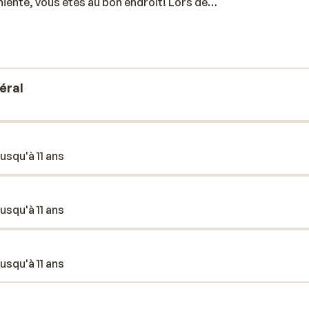
niente, vous êtes au bon endroit! Lors de
ays et ses trésors, le plus grand parc
éral
usqu'à 11 ans
usqu'à 11 ans
usqu'à 11 ans