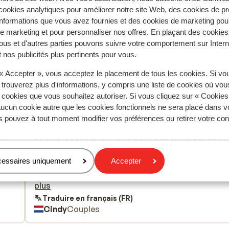
ookies analytiques pour améliorer notre site Web, des cookies de p
nformations que vous avez fournies et des cookies de marketing pou
 marketing et pour personnaliser nos offres. En plaçant des cookies
ous et d'autres parties pouvons suivre votre comportement sur Intern
tent fidèlement leur expérience avec notre produit.
 nos publicités plus pertinents pour vous.
 « Accepter », vous acceptez le placement de tous les cookies. Si vo
 trouverez plus d'informations, y compris une liste de cookies où vo
Réservé principalement par c
s cookies que vous souhaitez autoriser. Si vous cliquez sur « Cookie
ucun cookie autre que les cookies fonctionnels ne sera placé dans v
aines
Excellent
25 juin
8.0
s pouvez à tout moment modifier vos préférences ou retirer votre c
Het moet echt niet mogen dat mensen handdoeken
Het moet echt niet mogen dat mensen handdoeken
et
et
bedjes leggen en er vervolgens pas om 16 uur aan
bedjes leggen en er vervolgens pas om 16 uur aan
d
d
komen terwijl anderen de hele dag geen bedje hebb
komen terwijl anderen de hele dag geen bedje hebb
it
it
Absurd! Hotel deed er niets aan -> ondanks beklag.
Absurd! Hotel deed er niets aan -> ondanks beklag.
cessaires uniquement
Accepter
gbed
...
wer zelfs geadviseers om het ook te doen, met als
wer zelfs geadviseers om het ook te doen, met als..
n ,
gevolg; elke dag om 5.40 uur de wekker in de
plus
hebt.
vakantie..... en wij bleven dan wel op het bedje ligge
Traduire en français (FR)
Cindy
Couples
at je
Wel zo netjes
er 9