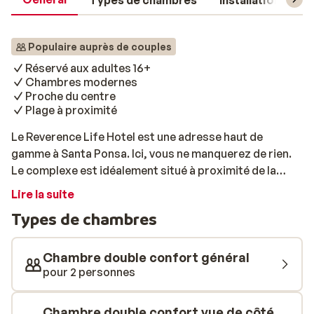
Types de chambres
Installations
Populaire auprès de couples
Réservé aux adultes 16+
Chambres modernes
Proche du centre
Plage à proximité
Le Reverence Life Hotel est une adresse haut de
gamme à Santa Ponsa. Ici, vous ne manquerez de rien.
Le complexe est idéalement situé à proximité de la
plage et du boulevard. Tout au long du séjour, vous
Lire la suite
pourrrez vous prélasser au bord de la piscine,
Types de chambres
confortablement installé dans un transat. Idéal pour
oublier le stress du quotidien et faire place au
farniente. Vous pourrez aussi vous relaxer sur la
Chambre double confort général
terrasse située sur le toit, ou au centre de bien-être. Et
pour 2 personnes
last but not least: les chambres sont très confortables
et bien équipées. Bon séjour!
Chambre double confort vue de côté