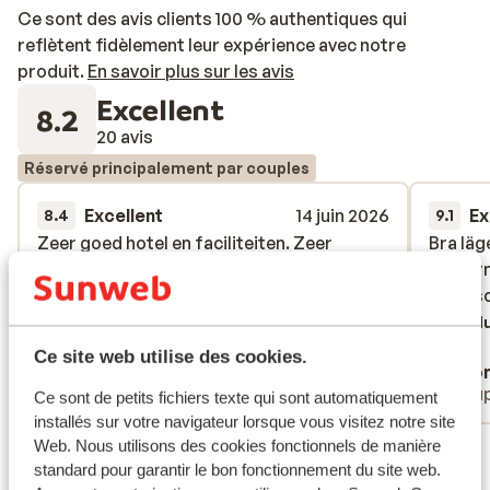
Ce sont des avis clients 100 % authentiques qui
reflètent fidèlement leur expérience avec notre
produit.
En savoir plus sur les avis
Excellent
8.2
20 avis
Réservé principalement par couples
Excellent
14 juin 2026
Ex
8.4
9.1
Zeer goed hotel en faciliteiten. Zeer
Zeer goed hotel en faciliteiten. Zeer
Bra läg
Bra läg
aangename service. Spijtig van de toch wel
aangename service. Spijtig van de toch wel
poolern
poolern
drukke straat tussen het hotel en het
drukke straat tussen het hotel en het
gäng so
gäng so
strand (Veel en laat lawaai)
strand (Veel en laat lawaai)
Tradu
Traduire en français (FR)
Ce site web utilise des cookies.
Koppel Belgen
Ano
Couples
Coup
Ce sont de petits fichiers texte qui sont automatiquement
installés sur votre navigateur lorsque vous visitez notre site
Web. Nous utilisons des cookies fonctionnels de manière
Voir tous les 20 avis
standard pour garantir le bon fonctionnement du site web.
Emplacement