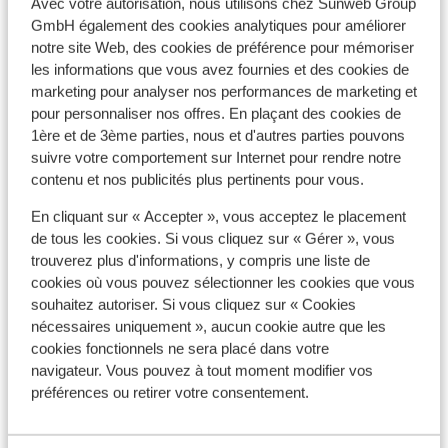
Avec votre autorisation, nous utilisons chez Sunweb Group
GmbH également des cookies analytiques pour améliorer
notre site Web, des cookies de préférence pour mémoriser
les informations que vous avez fournies et des cookies de
marketing pour analyser nos performances de marketing et
Afficher sur la carte
pour personnaliser nos offres. En plaçant des cookies de
1ère et de 3ème parties, nous et d'autres parties pouvons
suivre votre comportement sur Internet pour rendre notre
contenu et nos publicités plus pertinents pour vous.
En cliquant sur « Accepter », vous acceptez le placement
À proximité
de tous les cookies. Si vous cliquez sur « Gérer », vous
Distance de la plage environ 50 mètres (plage de
trouverez plus d'informations, y compris une liste de
sable)
cookies où vous pouvez sélectionner les cookies que vous
Distance du centre-ville: palmanova environ 100
souhaitez autoriser. Si vous cliquez sur « Cookies
mètres, palma environ 14 kilomètres
nécessaires uniquement », aucun cookie autre que les
cookies fonctionnels ne sera placé dans votre
Distance de l'aéroport environ 25 kilomètres
navigateur. Vous pouvez à tout moment modifier vos
Distance jusqu'à l'arrêt de bus environ 50 mètres
préférences ou retirer votre consentement.
Distance jusqu'au distributeur d'argent (sur place)
Distance aux magasins les plus proches environ 50