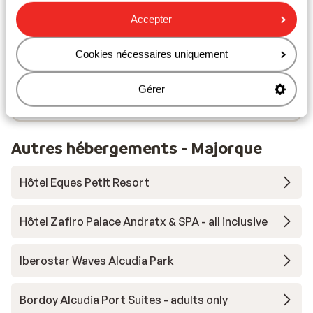
mètres
Distance à la supérette la plus proche environ 50
Accepter
mètres
Distance au restaurant le plus proche environ 50
Cookies nécessaires uniquement
mètres
Distance à la pharmacie la plus proche environ 200
Gérer
mètres
Autres hébergements - Majorque
Hôtel Eques Petit Resort
Hôtel Zafiro Palace Andratx & SPA - all inclusive
Iberostar Waves Alcudia Park
Bordoy Alcudia Port Suites - adults only