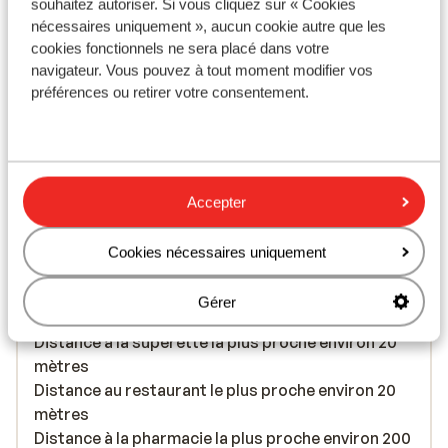
souhaitez autoriser. Si vous cliquez sur « Cookies
nécessaires uniquement », aucun cookie autre que les
cookies fonctionnels ne sera placé dans votre
À proximité
navigateur. Vous pouvez à tout moment modifier vos
Séparé de la plage par le boulevard
préférences ou retirer votre consentement.
En bord de mer (plage de sable, transats (payant) ,
parasols (payant) )
Distance du centre-ville: environ 500 mètres
La distance de la vieille ville environ 11 kilomètres
Distance de l'aéroport environ 7 kilomètres
Accepter
Distance jusqu'à l'arrêt de bus environ 20 mètres
Distance jusqu'au distributeur d'argent environ
Cookies nécessaires uniquement
200 mètres
Distance aux magasins les plus proches environ 50
Gérer
mètres
Distance à la supérette la plus proche environ 20
mètres
Distance au restaurant le plus proche environ 20
mètres
Distance à la pharmacie la plus proche environ 200