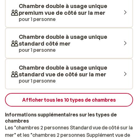
jacuzzi. Idéal pour s’évader le temps d’un instant…Tout
Chambre double à usage unique
au long de la journée, des boissons et collations vous
premium vue de côté sur la mer
seront proposées. Les vacanciers plus sportifs auront
pour 1 personne
l'occasion d'explorer la région à vélos. Le soir, un
agréable buffet vous attendra au restaurant. Après le
Chambre double à usage unique
dîner, vous pourrez ensuite faire une balade sur la
standard côté mer
promenade, et profiter d’une douce soirée d’été. Les
pour 1 personne
chambres au style épuré vous permettront de vous
ressourcer comme il se doit. Bien équipées, elles
Chambre double à usage unique
comprennent une salle de bain moderne avec sèche-
standard vue de côté sur la mer
cheveux, une télévision à écran plat, une radio, un
pour 1 personne
téléphone, la climatisation et une joli balcon meublé. La
plupart d'entre elles offrent une superbe vue sur la
mer. Bon séjour à Playa de Palma!
Afficher tous les 10 types de chambres
Informations supplémentaires sur les types de
chambres
Les "chambres 2 personnes Standard vue de côté sur la
mer" et les "chambres 2 personnes Supplément vue de