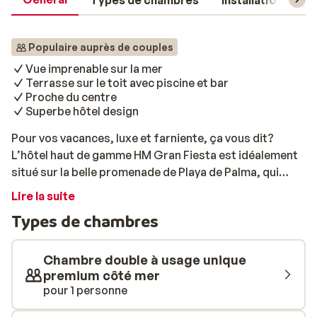
Types de chambres
Installations
Populaire auprès de couples
Vue imprenable sur la mer
Terrasse sur le toit avec piscine et bar
Proche du centre
Superbe hôtel design
Pour vos vacances, luxe et farniente, ça vous dit?
L’hôtel haut de gamme HM Gran Fiesta est idéalement
situé sur la belle promenade de Playa de Palma, qui
s’étend jusqu’à El Arenal. Pour aller à la plage, il vous
Lire la suite
suffira de traverser le boulevard. Cet élégant
Types de chambres
complexe propose également diverses installations de
loisirs comme une agréable piscine extérieure avec
terrasse sur le toit, d'où vous pourrez admirer une vue
Chambre double à usage unique
imprenable sur la mer. A vous les longues séances de
premium côté mer
pour 1 personne
farniente! Vous pourrez continuer votre séance de
détente dans le spa qui dispose d’un sauna et d’un