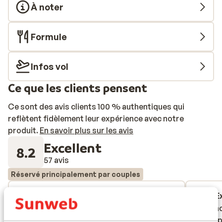
À noter
Formule
Infos vol
Ce que les clients pensent
Ce sont des avis clients 100 % authentiques qui
reflètent fidèlement leur expérience avec notre
produit.
En savoir plus sur les avis
Excellent
8.2
57 avis
Réservé principalement par couples
Excellent
il y a 3 semaines
E
8.8
9.4
Een fantastisch hotel. Fijne bedden, groot
Een fantastisch hotel. Fijne bedden, groot
Mooi ho
Mooi ho
zwembad, goed eten en vriendelijk
zwembad, goed eten en vriendelijk
eten op
eten op