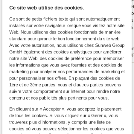
personeel. Ligging is ook fantastisch. Ik
personeel. Ligging is ook fantastisch. Ik
fenome
fenome
Ce site web utilise des cookies.
was met een kind van 8 en voor haar was
was met een kind van 8 en voor haar was
nodig o
nodig o
Ce sont de petits fichiers texte qui sont automatiquement
het iets minder. Weinig eten in het buffet
het iets minder. Weinig eten in het buffet
zwemba
zwemba
installés sur votre navigateur lorsque vous visitez notre site
speciaal voor kinderen en überhaupt geen
speciaal voor kinderen en überhaupt geen
Tradu
Web. Nous utilisons des cookies fonctionnels de manière
faciliteiten voor kids. Het hotel is niet
faciliteiten...
plus
standard pour garantir le bon fonctionnement du site web.
nadrukkelijk op kinderen gericht wat niet
Traduire en français (FR)
Avec votre autorisation, nous utilisons chez Sunweb Group
Anonyme
Ano
erg is maar dat is een rede voor mij om niet
GmbH également des cookies analytiques pour améliorer
Parents solos
Coup
nog een keer te boeken als ik met mijn
notre site Web, des cookies de préférence pour mémoriser
dochter op vakantie ga.
les informations que vous avez fournies et des cookies de
Voir tous les 57 avis
marketing pour analyser nos performances de marketing et
pour personnaliser nos offres. En plaçant des cookies de
Emplacement
1ère et de 3ème parties, nous et d'autres parties pouvons
suivre votre comportement sur Internet pour rendre notre
contenu et nos publicités plus pertinents pour vous.
En cliquant sur « Accepter », vous acceptez le placement
Afficher sur la carte
de tous les cookies. Si vous cliquez sur « Gérer », vous
trouverez plus d'informations, y compris une liste de
cookies où vous pouvez sélectionner les cookies que vous