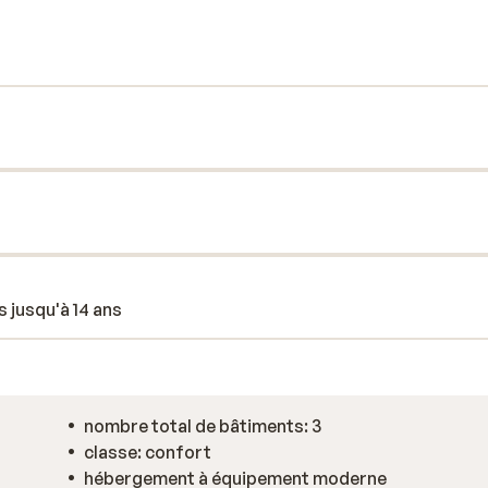
ne. Au cours de la journée, des boissons
as de découvrir la région, Majorque
rendre un bateau en direction de la Serra
s jusqu'à 14 ans
nombre total de bâtiments: 3
classe: confort
hébergement à équipement moderne