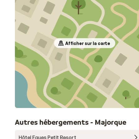
erg prettig vond.
Afficher sur la carte
Autres hébergements - Majorque
Hôtel Eques Petit Resort