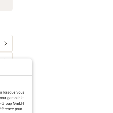
eur lorsque vous
our garantir le
web Group GmbH
référence pour