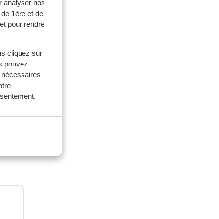
r analyser nos
 de 1ère et de
ouples
et pour rendre
2026
 3*
 3*
us cliquez sur
us pouvez
s nécessaires
otre
onsentement.