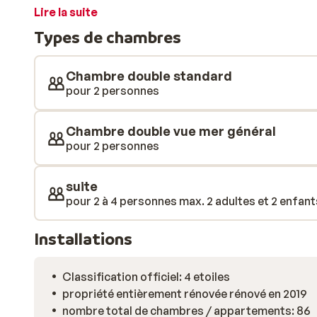
détendre dans le jardin et au bord de la superbe pisci
Lire la suite
fraîches vous seront proposées au bar. Ne manquez p
Types de chambres
regorge de jolis trésors… Vous pourrez par exemple p
de Tramuntana ou de la capitale, Palma de Majorque.
Chambre double standard
pour 2 personnes
Chambre double vue mer général
pour 2 personnes
suite
pour 2 à 4 personnes max. 2 adultes et 2 enfant
Installations
Classification officiel: 4 etoiles
propriété entièrement rénovée rénové en 2019
nombre total de chambres / appartements: 86