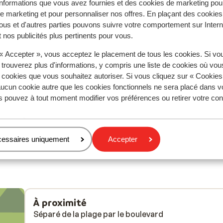
nformations que vous avez fournies et des cookies de marketing pou
 marketing et pour personnaliser nos offres. En plaçant des cookies
Réservé principalement par c
ous et d'autres parties pouvons suivre votre comportement sur Intern
 nos publicités plus pertinents pour vous.
aines
Excellent
6 mai 
8.0
n
n
Chambre située dans une annexe, plus proche d'un
Chambre située dans une annexe, plus proche d'un
 « Accepter », vous acceptez le placement de tous les cookies. Si vo
Fijne
Fijne
que de 4
que de 4
 trouverez plus d'informations, y compris une liste de cookies où vo
s cookies que vous souhaitez autoriser. Si vous cliquez sur « Cookie
ucun cookie autre que les cookies fonctionnels ne sera placé dans v
je
e...
s pouvez à tout moment modifier vos préférences ou retirer votre c
Anonyme
Couples
erg
cessaires uniquement
Accepter
ens
 ons
was.
. De
ng
À proximité
rants
Séparé de la plage par le boulevard
ind