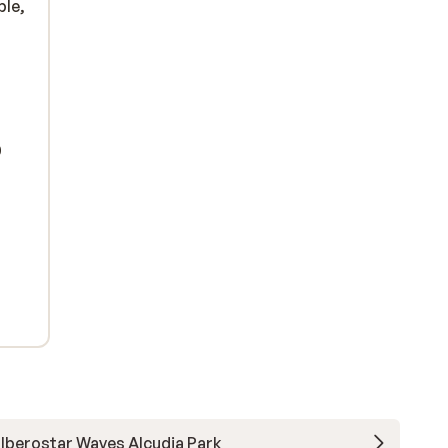
ble,
0
Iberostar Waves Alcudia Park