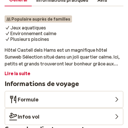
Informations pratiques
Avis
Populaire auprès de familles
Jeux aquatiques
Environnement calme
Plusieurs piscines
Hôtel Castell dels Hams est un magnifique hôtel
Sunweb Sélection situé dans un joli quartier calme. Ici,
petits et grands trouveront leur bonheur grâce aux
nombreuses installations: belles piscines, court de
Lire la suite
tennis, terrain de volley, parc pour enfants...Des
Informations de voyage
activités ludiques et sportives seront proposées tout
au long de votre séjour. L'aire de jeux aquatiques ainsi
que la piscine en forme de smiley raviront les plus
Formule
petits. Envie de découvir la région? Une navette sera à
votre disposition pour vous déposer à Porto Cristo. Un
Infos vol
séjour qui satisfera petits et grands!