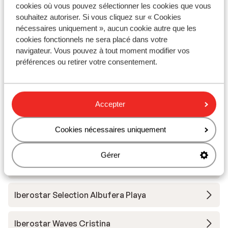
cookies où vous pouvez sélectionner les cookies que vous
souhaitez autoriser. Si vous cliquez sur « Cookies
Hôtel Iberostar Selection Albufera Park
nécessaires uniquement », aucun cookie autre que les
cookies fonctionnels ne sera placé dans votre
navigateur. Vous pouvez à tout moment modifier vos
Hôtel Iberostar Waves Bahia de Palma - Réservé
préférences ou retirer votre consentement.
aux adultes
Iberostar Selection Llaut Palma - Réservé aux
Accepter
adultes
Cookies nécessaires uniquement
MiM Mallorca member of Melia Collection
Gérer
Zafiro Alzinar Mar - adults only
Iberostar Selection Albufera Playa
Iberostar Waves Cristina