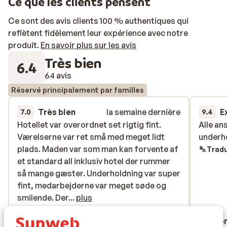
Ce que les clients pensent
Ce sont des avis clients 100 % authentiques qui
reflètent fidèlement leur expérience avec notre
produit.
En savoir plus sur les avis
Très bien
6.4
64 avis
Réservé principalement par familles
Très bien
la semaine dernière
E
7.0
9.4
Hotellet var overordnet set rigtig fint.
Hotellet var overordnet set rigtig fint.
Alle an
Alle an
Værelserne var ret små med meget lidt
Værelserne var ret små med meget lidt
underh
underh
plads. Maden var som man kan forvente af
plads. Maden var som man kan forvente af
Tradu
et standard all inklusiv hotel der rummer
et standard all inklusiv hotel der rummer
så mange gæster. Underholdning var super
så mange gæster. Underholdning var super
fint, medarbejderne var meget søde og
fint, medarbejderne var meget søde og
smilende. Der var pools for både børn og
smilende. Der...
plus
voksne. Fitness rummet var lille og uden
Traduire en français (FR)
Mikala von Schoubye
Ano
vægte, kun èn maskine og ellers