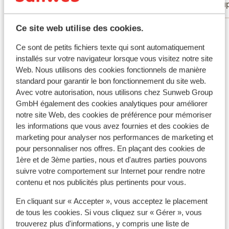
Groupes
Coup
cardiomaskiner. Den eneste egentlige
kritik: vi ville gerne have haft lidt mere info
Ce site web utilise des cookies.
Voir tous les 64 avis
om den bus der flere gange dagligt kører
til byen. Vi vidste at den var gratis, men
Ce sont de petits fichiers texte qui sont automatiquement
havde ikke fået info om at man skulle
Autres hébergements - Majorque
installés sur votre navigateur lorsque vous visitez notre site
booke billetter, så vi fik en mindre
Web. Nous utilisons des cookies fonctionnels de manière
skideballe af chaufføren ?? det lærte vi
standard pour garantir le bon fonctionnement du site web.
Hôtel Eques Petit Resort
trods alt noget af, men det havde været
Avec votre autorisation, nous utilisons chez Sunweb Group
GmbH également des cookies analytiques pour améliorer
federe med intro. Alt i alt en dejlig ferie.
Hôtel Zafiro Palace Andratx & SPA - all inclusive
notre site Web, des cookies de préférence pour mémoriser
les informations que vous avez fournies et des cookies de
marketing pour analyser nos performances de marketing et
Iberostar Waves Alcudia Park
pour personnaliser nos offres. En plaçant des cookies de
1ère et de 3ème parties, nous et d'autres parties pouvons
Bordoy Alcudia Port Suites - adults only
suivre votre comportement sur Internet pour rendre notre
contenu et nos publicités plus pertinents pour vous.
Iberostar Selection Playa de Muro Village
En cliquant sur « Accepter », vous acceptez le placement
de tous les cookies. Si vous cliquez sur « Gérer », vous
trouverez plus d'informations, y compris une liste de
Melia Cala d'Or Boutique Hotel