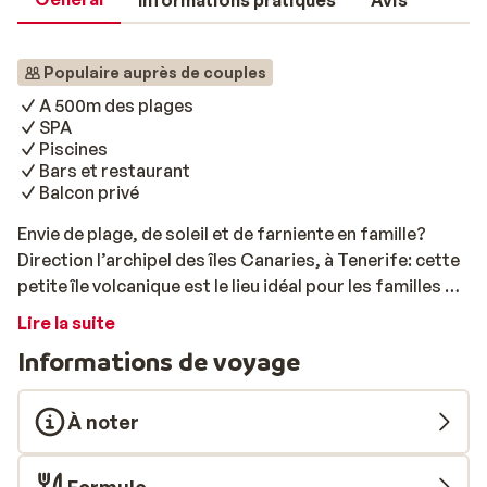
Informations pratiques
Avis
Populaire auprès de couples
A 500m des plages
SPA
Piscines
Bars et restaurant
Balcon privé
Envie de plage, de soleil et de farniente en famille?
Direction l’archipel des îles Canaries, à Tenerife: cette
petite île volcanique est le lieu idéal pour les familles en
manque de soleil. Vous séjournerez à l’hôtel GF Fañabe,
Lire la suite
situé à 500 mètres des plages El Duque et De Fanabe.
Informations de voyage
Au cœur d’un quartier résidentiel, vous serez
parfaitement au calme. Respirez l’odeur des embruns,
écoutez le doux bruit des vagues, les rires des enfants
À noter
qui s’amusent sur la plage… Pas de doutes, vous êtes
en vacances! L’Hôtel GF Fañabe est un très joli