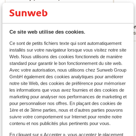
donnera un joli teint halé. Des vacances comme on les
hun zaken. Service van drinken was erg
hun zaken. Service van drinken was erg
aime à l’hôtel GF Fañabe! Bon voyage aux Canaries!
goed, je hoeft niet in de rij te staan voor je
goed, je hoeft niet i...
plus
drankje, deze werd bij je gebracht.
Traduire en français (FR)
Spit
Ano
Verschillende zwembaden,
Ce site web utilise des cookies.
Amis
Ami
handdoekservice, geen handdoekje
leggen. Als top is er een zwembad op de
Ce sont de petits fichiers texte qui sont automatiquement
Voir tous les 31 avis
bovenste verdieping, alleen voor
installés sur votre navigateur lorsque vous visitez notre site
volwassenen. Wij waren hier voor de 2e
Web. Nous utilisons des cookies fonctionnels de manière
keer en weer een top vakantie gehad.
standard pour garantir le bon fonctionnement du site web.
Autres hébergements - Tenerife
Avec votre autorisation, nous utilisons chez Sunweb Group
GmbH également des cookies analytiques pour améliorer
Hôtel Royal Hideaway Corales Beach - Réservé
notre site Web, des cookies de préférence pour mémoriser
aux adultes
les informations que vous avez fournies et des cookies de
marketing pour analyser nos performances de marketing et
pour personnaliser nos offres. En plaçant des cookies de
Domes Baobab Suites
1ère et de 3ème parties, nous et d'autres parties pouvons
suivre votre comportement sur Internet pour rendre notre
Hôtel GF Victoria
contenu et nos publicités plus pertinents pour vous.
En cliquant sur « Accepter », vous acceptez le placement