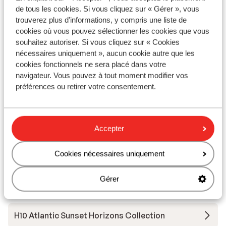
Tivoli La Caleta
de tous les cookies. Si vous cliquez sur « Gérer », vous
trouverez plus d'informations, y compris une liste de
cookies où vous pouvez sélectionner les cookies que vous
Hôtel Villa Cortes
souhaitez autoriser. Si vous cliquez sur « Cookies
nécessaires uniquement », aucun cookie autre que les
Iberostar Selection Sábila - Réservé aux adultes
cookies fonctionnels ne sera placé dans votre
navigateur. Vous pouvez à tout moment modifier vos
préférences ou retirer votre consentement.
Hôtel Vincci Selección La Plantacion del Sur
Iberostar Selection Anthelia
Accepter
Hôtel Princess Inspire Tenerife - Réservé aux
Cookies nécessaires uniquement
adultes
Gérer
Hôtel Spring Arona Gran - Réservé aux adultes
H10 Atlantic Sunset Horizons Collection