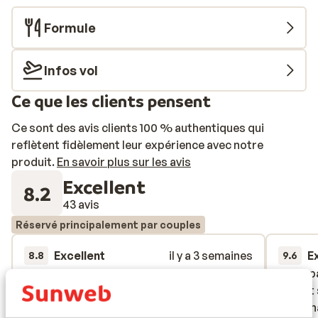
Formule
Infos vol
Ce que les clients pensent
Ce sont des avis clients 100 % authentiques qui
reflètent fidèlement leur expérience avec notre
produit.
En savoir plus sur les avis
Excellent
8.2
43 avis
Réservé principalement par couples
Excellent
il y a 3 semaines
E
8.8
9.6
Fint hotel, men legepladsen er kedelig.
Fint hotel, men legepladsen er kedelig.
Rent, p
Rent, p
Maden er fin og så ville det være godt hvis
Maden er fin og så ville det være godt hvis
buffet 
buffet 
de tog hensyn til at man havde baby med så
de tog hensyn til at man havde baby med så
person
person