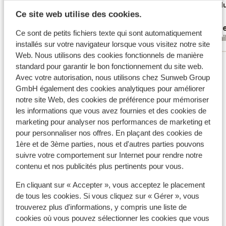
man fik et værelse i stueplan.
man fik et værelse i stueplan.
Tradu
Ce site web utilise des cookies.
Traduire en français (FR)
Anonyme
Ditt
Ce sont de petits fichiers texte qui sont automatiquement
Parents solos
Fami
installés sur votre navigateur lorsque vous visitez notre site
Web. Nous utilisons des cookies fonctionnels de manière
Voir tous les 43 avis
standard pour garantir le bon fonctionnement du site web.
Avec votre autorisation, nous utilisons chez Sunweb Group
Emplacement
GmbH également des cookies analytiques pour améliorer
notre site Web, des cookies de préférence pour mémoriser
les informations que vous avez fournies et des cookies de
marketing pour analyser nos performances de marketing et
pour personnaliser nos offres. En plaçant des cookies de
Afficher sur la carte
1ère et de 3ème parties, nous et d'autres parties pouvons
suivre votre comportement sur Internet pour rendre notre
contenu et nos publicités plus pertinents pour vous.
En cliquant sur « Accepter », vous acceptez le placement
de tous les cookies. Si vous cliquez sur « Gérer », vous
À proximité
trouverez plus d'informations, y compris une liste de
Distance de la plage environ 350 mètres
cookies où vous pouvez sélectionner les cookies que vous
À la périphérie