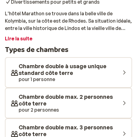
Divertissements pour petits et grands
L'hôtel Marathon se trouve dans la belle ville de
Kolymbia, sur la côte est de Rhodes. Sa situation idéale,
entre la ville historique de Lindos et la vieille ville de
Rhodes, en fait un lieu idéal pour ceux qui souhaitent
Lire la suite
allier culture et détente. La mer Égée est accessible à
Types de chambres
pied et vous trouverez des boutiques, des cafés et des
tavernes agréables. L'hôtel dispose de chambres
modernes, toutes dotées d'un balcon privé. Vous
Chambre double à usage unique
pourrez vous détendre autour de la grande piscine
standard côte terre
pour 1 personne
bordée de palmiers, tandis que les enfants profiteront
d'une piscine séparée et d'une aire de jeux. Le soir,
l'hôtel s'anime avec des soirées à thème. Laissez-vous
Chambre double max. 2 personnes
tenter par une danse grecque traditionnelle ou profitez
côte terre
de l'atmosphère détendue d'une soirée jazzy. Grâce à
pour 2 personnes
ces expériences uniques, l'hôtel Marathon fait de
chaque jour un souvenir spécial!
Chambre double max. 3 personnes
côte terre