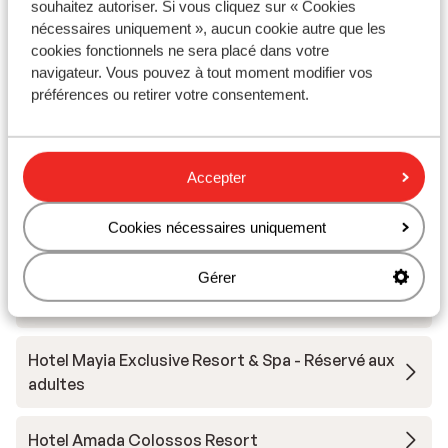
souhaitez autoriser. Si vous cliquez sur « Cookies
nécessaires uniquement », aucun cookie autre que les
cookies fonctionnels ne sera placé dans votre
Autres hébergements - Rhodes
navigateur. Vous pouvez à tout moment modifier vos
préférences ou retirer votre consentement.
Hôtel Casa Cook - adult only
Hôtel Cabu - réservé aux adultes
Accepter
Hôtel Moscha
Cookies nécessaires uniquement
Gérer
Eleonas Boutique Hotel & Spa - réservé aux
adultes
Hotel Mayia Exclusive Resort & Spa - Réservé aux
adultes
Hotel Amada Colossos Resort