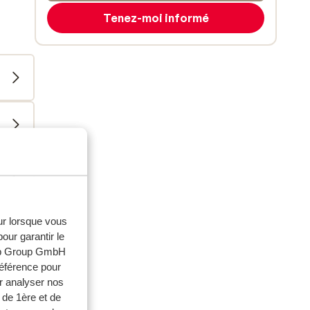
Tenez-moi informé
eur lorsque vous
our garantir le
web Group GmbH
référence pour
r analyser nos
ouples
 de 1ère et de