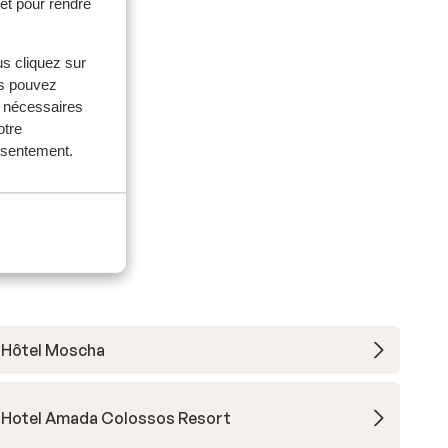
et pour rendre
aines
us cliquez sur
us pouvez
s nécessaires
otre
onsentement.
Hôtel Moscha
Hotel Amada Colossos Resort