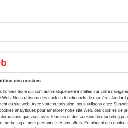
 une combinaison parfaite de luxe discret et
éditerranéen. Le choix vous appartient de
 des suites ou des chambres d'hôtel
vées avec un véritable jacuzzi privé. Le
détendre et à ne plus stresser. Vous
a plage qui se trouve juste devant votre
e. Il n'y a pas moins de trois restaurants
tit déjeuner buffet est inclus tous les
n ou la formule tout compris, vous pourrez
ert tous les soirs. C'est les vacances sans
tilise des cookies.
s fichiers texte qui sont automatiquement installés sur votre navigat
tent fidèlement leur expérience avec notre produit.
te Web. Nous utilisons des cookies fonctionnels de manière standard p
ent du site web. Avec votre autorisation, nous utilisons chez Sun
ookies analytiques pour améliorer notre site Web, des cookies de p
nformations que vous avez fournies et des cookies de marketing pou
Réservé principalement par c
 marketing et pour personnaliser nos offres. En plaçant des cookies