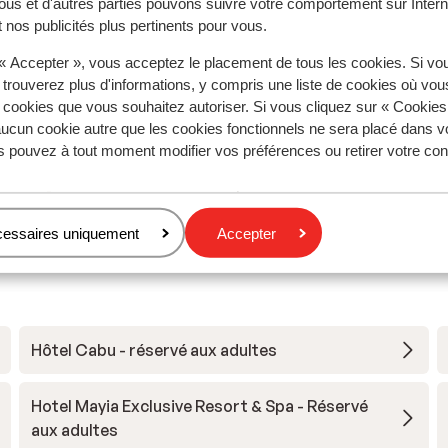
ous et d'autres parties pouvons suivre votre comportement sur Intern
aines
Excellent
il y a 2 sem
10
 nos publicités plus pertinents pour vous.
Luxueus
Luxueus
 « Accepter », vous acceptez le placement de tous les cookies. Si vo
een
een
Traduire en français (FR)
 trouverez plus d'informations, y compris une liste de cookies où vo
 na.
 na.
s cookies que vous souhaitez autoriser. Si vous cliquez sur « Cookie
ant
ant
ucun cookie autre que les cookies fonctionnels ne sera placé dans v
s
s pouvez à tout moment modifier vos préférences ou retirer votre c
Van Genechten
Couples
n
cessaires uniquement
Accepter
voor
el je
del,
Hôtel Cabu - réservé aux adultes
e te
ar
Hotel Mayia Exclusive Resort & Spa - Réservé
aux adultes