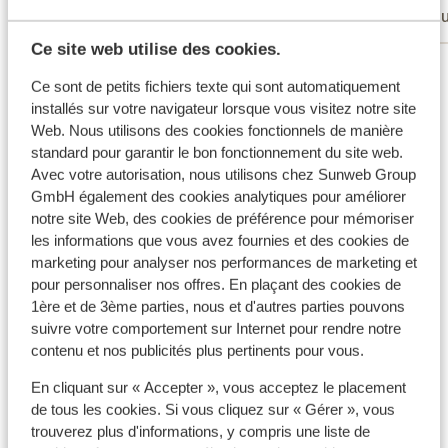
Familles
Gro
Ce site web utilise des cookies.
Voir tous les 153 avis
Ce sont de petits fichiers texte qui sont automatiquement
installés sur votre navigateur lorsque vous visitez notre site
Autres hébergements - La Riviera
Web. Nous utilisons des cookies fonctionnels de manière
Turque
standard pour garantir le bon fonctionnement du site web.
Avec votre autorisation, nous utilisons chez Sunweb Group
GmbH également des cookies analytiques pour améliorer
Mardan Palace
notre site Web, des cookies de préférence pour mémoriser
les informations que vous avez fournies et des cookies de
Hôtel Voyage Sorgun
marketing pour analyser nos performances de marketing et
pour personnaliser nos offres. En plaçant des cookies de
1ère et de 3ème parties, nous et d'autres parties pouvons
Hôtel Elysee Rive
suivre votre comportement sur Internet pour rendre notre
contenu et nos publicités plus pertinents pour vous.
Hôtel Quattro Beach & Spa
En cliquant sur « Accepter », vous acceptez le placement
de tous les cookies. Si vous cliquez sur « Gérer », vous
Hôtel Gural Premier Belek
trouverez plus d'informations, y compris une liste de