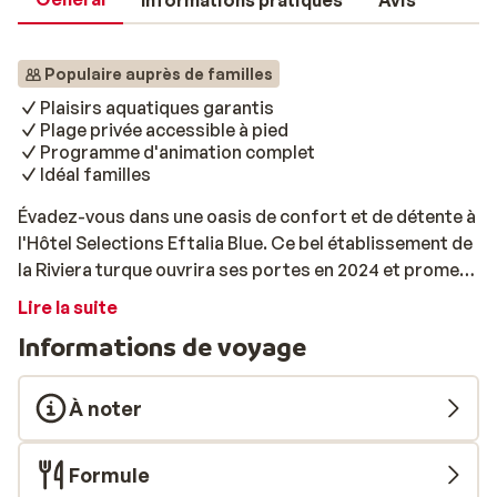
Informations pratiques
Avis
Populaire auprès de familles
Plaisirs aquatiques garantis
Plage privée accessible à pied
Programme d'animation complet
Idéal familles
Évadez-vous dans une oasis de confort et de détente à
l'Hôtel Selections Eftalia Blue. Ce bel établissement de
la Riviera turque ouvrira ses portes en 2024 et promet
une expérience de vacances mémorable. Profitez de
Lire la suite
belles piscines, de délicieux plats et boissons et d'un
Informations de voyage
accueil chaleureux. Chaque chambre est joliement
décorée et vous pourrez profiter de vues
spectaculaires sur la mer ou sur les jardins luxuriants
À noter
du complexe. Laissez vos soucis derrière vous en
profitant des nombreuses commodités, dont un vaste
Formule
centre de bien-être, des restaurants gastronomiques