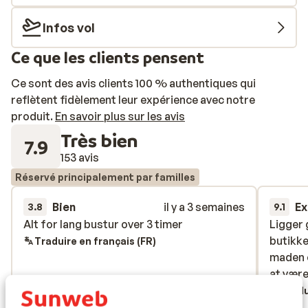
et une gamme d'activités pour tous les âges. Que vous
souhaitiez vous détendre à la plage un cocktail à la main
Infos vol
ou partir à la découverte des villes voisines, cet hôtel
Ce que les clients pensent
est le choix idéal!
Ce sont des avis clients 100 % authentiques qui
reflètent fidèlement leur expérience avec notre
produit.
En savoir plus sur les avis
Très bien
7.9
153 avis
Réservé principalement par familles
Bien
il y a 3 semaines
Ex
3.8
9.1
Alt for lang bustur over 3 timer
Alt for lang bustur over 3 timer
Ligger 
Ligger 
butikke
butikke
Traduire en français (FR)
maden e
maden e
at være
at være
Tradu
Simone
Jes