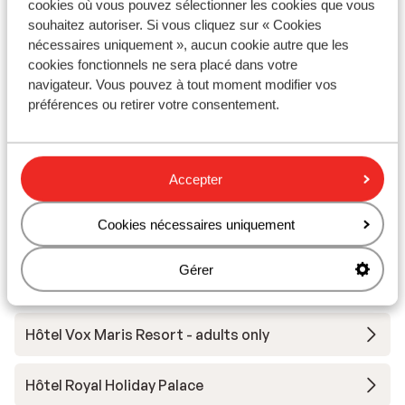
cookies où vous pouvez sélectionner les cookies que vous
souhaitez autoriser. Si vous cliquez sur « Cookies
Hôtel Baia Lara
nécessaires uniquement », aucun cookie autre que les
cookies fonctionnels ne sera placé dans votre
Hôtel Side Zeugma & Spa
navigateur. Vous pouvez à tout moment modifier vos
préférences ou retirer votre consentement.
Hôtel Aria Resort
Accepter
Hôtel Gold Island Selected
Cookies nécessaires uniquement
Hôtel Saturn Palace Resort
Gérer
Hôtel Paloma Oceana
Hôtel Vox Maris Resort - adults only
Hôtel Royal Holiday Palace