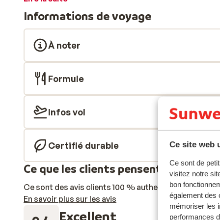
d'une belle salle de bain avec baignoire en marbre. Si 
Informations de voyage
chambre, un service de majordome 24h/24 est à votre
restaurants, dont la décoration correspond à la cuisin
Aquamarine est situé au milieu de la grande piscine e
À noter
aquariums, où vous mangerez parmis les quelques 30
Quant au Mardan Bistro, il propose un service à la car
Entre la plage et la grand piscine devant l'hôtel, dét
Formule
un moment de relaxation mérité, direction le centre d
de massages et de soins. Vous pourrez également vou
oriental de purification qui stimule les sens.
Infos vol
Ce site web u
Certifié durable
Ce sont de petit
Ce que les clients pensent
visitez notre si
bon fonctionnem
Ce sont des avis clients 100 % authentiques qui reflè
également des c
En savoir plus sur les avis
mémoriser les i
Excellent
performances de