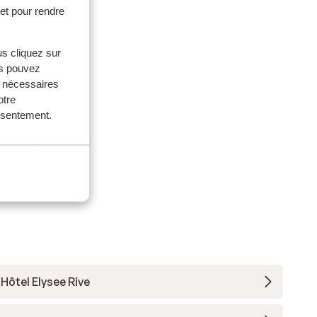
et pour rendre
ouples
2026
us cliquez sur
ed
ed
us pouvez
s nécessaires
otre
onsentement.
Hôtel Elysee Rive