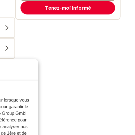
Tenez-moi informé
eur lorsque vous
our garantir le
web Group GmbH
référence pour
r analyser nos
 de 1ère et de