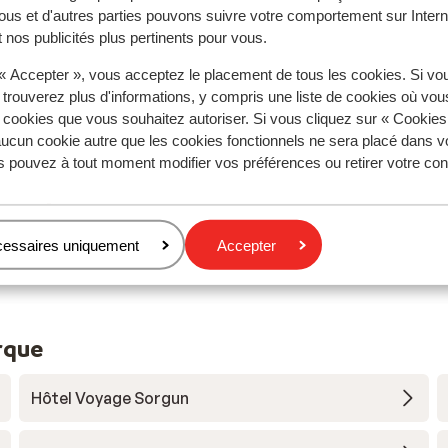
ous et d'autres parties pouvons suivre votre comportement sur Intern
Réservé principalement par c
 nos publicités plus pertinents pour vous.
aines
Excellent
9 mai 
10
 « Accepter », vous acceptez le placement de tous les cookies. Si vo
ådär
ådär
Vi har nu boet på dette hotel 2 gange og vi vil der n
Vi har nu boet på dette hotel 2 gange og vi vil der n
 trouverez plus d'informations, y compris une liste de cookies où vo
et.
et.
igen til næste år. Det er bare sådan et lækker sted
igen til næste år. Det er bare sådan et lækker sted
s cookies que vous souhaitez autoriser. Si vous cliquez sur « Cookie
Traduire en français (FR)
ucun cookie autre que les cookies fonctionnels ne sera placé dans v
en
en
s pouvez à tout moment modifier vos préférences ou retirer votre c
h
s
 på
Espen Adde
Groupes
cessaires uniquement
Accepter
rque
Hôtel Voyage Sorgun