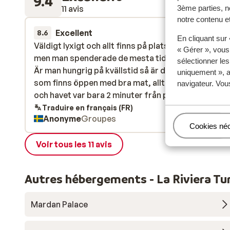
9.4
11 avis
3ème parties, n
notre contenu et
Excellent
il y a 2 sem
8.6
En cliquant sur
Väldigt lyxigt och allt finns på plats. Rummet var s
Väldigt lyxigt och allt finns på plats. Rummet var s
« Gérer », vous
men man spenderade de mesta tiden utanför rumm
men man spenderade de mesta tiden utanför rumm
sélectionner le
Är man hungrig på kvällstid så är det en restaurang
Är man hungrig på kvällstid så är det en restaurang
uniquement », a
som finns öppen med bra mat, alltid öppen. Strand
som finns öppen med bra mat, alltid öppen. Strand
navigateur. Vou
och havet var bara 2 minuter från pool området oc
och havet var bara 2 minuter från pool områd...
plu
poolen var gigantisk. Handdukar finns och servicen
Traduire en français (FR)
Anonyme
Groupes
personalen var på topp.
Gérer
Cookies né
Voir tous les 11 avis
Autres hébergements - La Riviera Tu
Mardan Palace