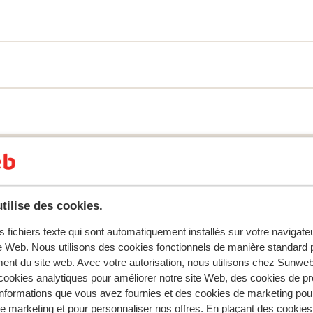
vous n'avez pas envie de quitter votre
 disposition. L'hôtel compte plusieurs
e qu'ils servent. Le restaurant
t vous immerge à travers les quatre grands
00 variétés de poissons différentes.
te 24h/24 et 7j/7 tout au long de l’année.
endez-vous autour ou au bord de l'eau. Pour
e bien-être et son interminable sélection
s faire dorloter au hammam, un rituel
tilise des cookies.
s fichiers texte qui sont automatiquement installés sur votre navigat
te Web. Nous utilisons des cookies fonctionnels de manière standard p
ent du site web. Avec votre autorisation, nous utilisons chez Sun
tent fidèlement leur expérience avec notre produit.
ookies analytiques pour améliorer notre site Web, des cookies de p
nformations que vous avez fournies et des cookies de marketing pou
 marketing et pour personnaliser nos offres. En plaçant des cookies