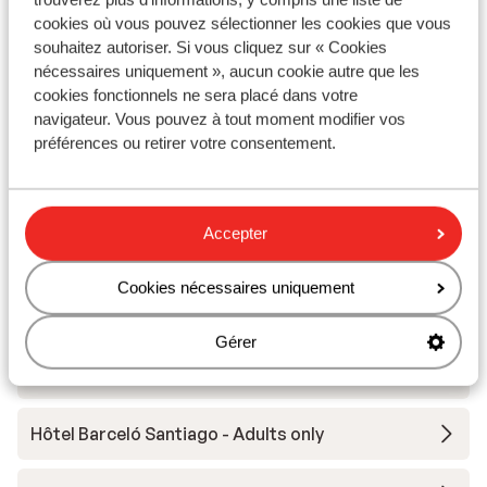
cookies où vous pouvez sélectionner les cookies que vous
Iberostar Selection Sábila - Réservé aux adultes
souhaitez autoriser. Si vous cliquez sur « Cookies
nécessaires uniquement », aucun cookie autre que les
cookies fonctionnels ne sera placé dans votre
Hôtel Vincci Selección La Plantacion del Sur
navigateur. Vous pouvez à tout moment modifier vos
préférences ou retirer votre consentement.
Iberostar Selection Anthelia
Hôtel Princess Inspire Tenerife - Réservé aux
Accepter
adultes
Cookies nécessaires uniquement
Hôtel Spring Arona Gran - Réservé aux adultes
Gérer
H10 Atlantic Sunset Horizons Collection
Hôtel Barceló Santiago - Adults only