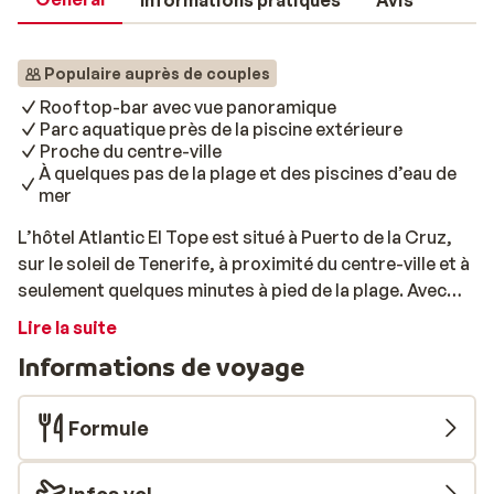
Informations pratiques
Avis
Populaire auprès de couples
Rooftop-bar avec vue panoramique
Parc aquatique près de la piscine extérieure
Proche du centre-ville
À quelques pas de la plage et des piscines d’eau de
mer
L’hôtel Atlantic El Tope est situé à Puerto de la Cruz,
sur le soleil de Tenerife, à proximité du centre-ville et à
seulement quelques minutes à pied de la plage. Avec
vue sur l’océan Atlantique et le volcan El Teide, vous
Lire la suite
profitez ici d’un emplacement exceptionnel. À l’Atlantic
Informations de voyage
El Tope, vous trouverez un parc aquatique avec plus de
vingt jeux d’eau, toboggans, rideaux d’eau et un grand
seau basculant – l’endroit parfait pour s’amuser dans
Formule
l’eau. De plus, une grande piscine extérieure vous
permet de vous détendre confortablement avec un