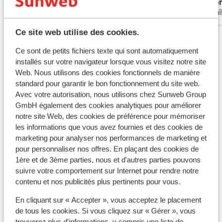
Axel Capaert
Ano
tout autre accueil...
Couples
Fami
Ce site web utilise des cookies.
Voir tous les 22 avis
Ce sont de petits fichiers texte qui sont automatiquement
installés sur votre navigateur lorsque vous visitez notre site
Autres hébergements - Tenerife
Web. Nous utilisons des cookies fonctionnels de manière
standard pour garantir le bon fonctionnement du site web.
Hôtel Royal Hideaway Corales Beach - Réservé
Avec votre autorisation, nous utilisons chez Sunweb Group
aux adultes
GmbH également des cookies analytiques pour améliorer
notre site Web, des cookies de préférence pour mémoriser
les informations que vous avez fournies et des cookies de
Domes Baobab Suites
marketing pour analyser nos performances de marketing et
pour personnaliser nos offres. En plaçant des cookies de
Hôtel GF Victoria
1ère et de 3ème parties, nous et d'autres parties pouvons
suivre votre comportement sur Internet pour rendre notre
contenu et nos publicités plus pertinents pour vous.
Tivoli La Caleta
En cliquant sur « Accepter », vous acceptez le placement
de tous les cookies. Si vous cliquez sur « Gérer », vous
Hôtel Villa Cortes
trouverez plus d'informations, y compris une liste de