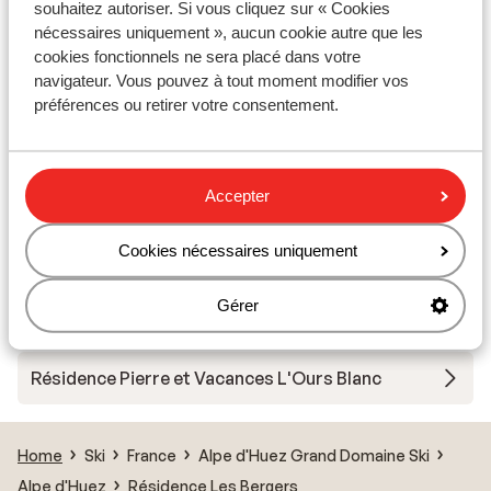
Appart'hôtel Prestige Odalys l'Eclose
souhaitez autoriser. Si vous cliquez sur « Cookies
nécessaires uniquement », aucun cookie autre que les
cookies fonctionnels ne sera placé dans votre
Residence Les Edelweiss
navigateur. Vous pouvez à tout moment modifier vos
préférences ou retirer votre consentement.
Résidence Vacanceole les Hauts de Vaujany
Résidence le Saphir
Accepter
Cookies nécessaires uniquement
Pierre & Vacances Les Bergers
Gérer
Résidence P&V Les Bergers - Tarif avantageux
Résidence Pierre et Vacances L'Ours Blanc
Home
Ski
France
Alpe d'Huez Grand Domaine Ski
Alpe d'Huez
Résidence Les Bergers