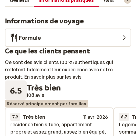
Informations pratiques
Général
Avis
Forfa
Informations de voyage
Formule
Ce que les clients pensent
Ce sont des avis clients 100 % authentiques qui
reflètent fidèlement leur expérience avec notre
produit.
En savoir plus sur les avis
Très bien
6.5
108 avis
Réservé principalement par familles
Très bien
11 avr. 2026
T
7.9
6.7
résidence bien située, appartement
résidence bien située, appartement
Logemen
Logemen
propre et assez grand, assez bien équipé,
propre et assez grand, assez bien équipé,
sommai
sommai