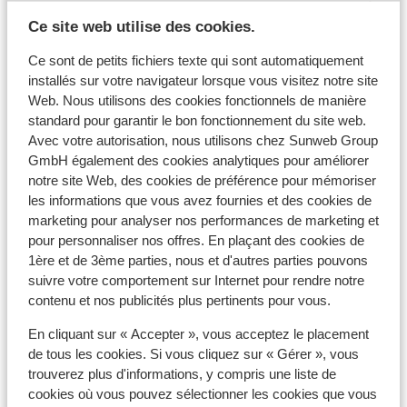
Résidence Daria-I Nor
Ce site web utilise des cookies.
Hotel Au Chamois d'Or
Ce sont de petits fichiers texte qui sont automatiquement
installés sur votre navigateur lorsque vous visitez notre site
Web. Nous utilisons des cookies fonctionnels de manière
Hôtel Daria-I Nor
standard pour garantir le bon fonctionnement du site web.
Avec votre autorisation, nous utilisons chez Sunweb Group
Hôtel Le Castillan
GmbH également des cookies analytiques pour améliorer
notre site Web, des cookies de préférence pour mémoriser
les informations que vous avez fournies et des cookies de
Village Club du Soleil Oz en Oisans
marketing pour analyser nos performances de marketing et
pour personnaliser nos offres. En plaçant des cookies de
1ère et de 3ème parties, nous et d'autres parties pouvons
Residence le Claret I & II
suivre votre comportement sur Internet pour rendre notre
contenu et nos publicités plus pertinents pour vous.
Résidence Prestige Phoenix A
En cliquant sur « Accepter », vous acceptez le placement
de tous les cookies. Si vous cliquez sur « Gérer », vous
Chalet Marguerite
trouverez plus d'informations, y compris une liste de
cookies où vous pouvez sélectionner les cookies que vous