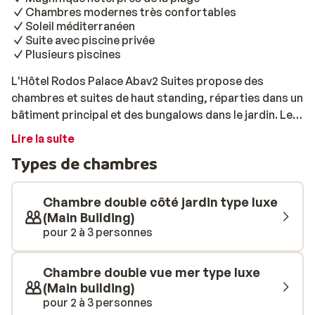
Chambres modernes très confortables
Soleil méditerranéen
Suite avec piscine privée
Plusieurs piscines
L'Hôtel Rodos Palace Abav2 Suites propose des
chambres et suites de haut standing, réparties dans un
bâtiment principal et des bungalows dans le jardin. Les
chambres offrent aux vacanciers confort moderne et
Lire la suite
intimité, grâce aux matériaux naturels et couleurs aux
Types de chambres
tons doux qui créent une atmosphère à la fois élégante
et relaxante. Mais il est également possible d'opter
pour une chambre standard. Cet hôtel vous permettra
Chambre double côté jardin type luxe
assurément de passer des vacances inoubliables sur
(Main Building)
pour 2 à 3 personnes
l'île de Rhodes. Ses nombreux équipements et sa
situation géographique juste en bord de mer lui valent
d'être classé dans la catégorie officielle "5 étoiles".
Chambre double vue mer type luxe
L'hospitalité et le sens du service sont ici de mise, le
(Main building)
personnel ayant à cœur que chaque client accède à la
pour 2 à 3 personnes