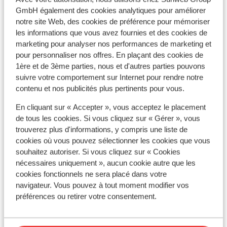
Voir tous les 39 avis
GmbH également des cookies analytiques pour améliorer
Emplacement
notre site Web, des cookies de préférence pour mémoriser
les informations que vous avez fournies et des cookies de
marketing pour analyser nos performances de marketing et
pour personnaliser nos offres. En plaçant des cookies de
1ère et de 3ème parties, nous et d'autres parties pouvons
Afficher sur la carte
suivre votre comportement sur Internet pour rendre notre
contenu et nos publicités plus pertinents pour vous.
En cliquant sur « Accepter », vous acceptez le placement
de tous les cookies. Si vous cliquez sur « Gérer », vous
trouverez plus d'informations, y compris une liste de
À proximité
cookies où vous pouvez sélectionner les cookies que vous
Distance de la plage environ 50 mètres
souhaitez autoriser. Si vous cliquez sur « Cookies
Distance du centre-ville: environ 4,0 kilomètres
nécessaires uniquement », aucun cookie autre que les
Distance de l'aéroport environ 12 kilomètres
cookies fonctionnels ne sera placé dans votre
Distance jusqu'à l'arrêt de bus environ 50 mètres
navigateur. Vous pouvez à tout moment modifier vos
préférences ou retirer votre consentement.
Distance jusqu'au distributeur d'argent environ 50
mètres
Distance aux magasins les plus proches environ 50