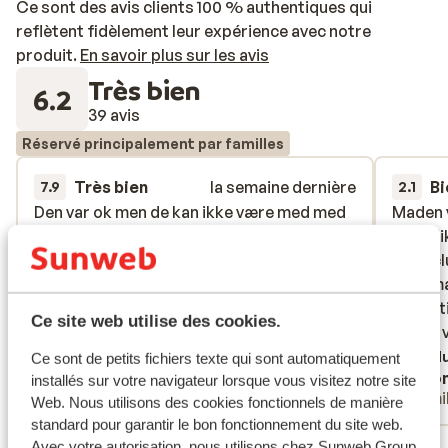
Ce sont des avis clients 100 % authentiques qui
reflètent fidèlement leur expérience avec notre
produit.
En savoir plus sur les avis
Très bien
6.2
39 avis
Réservé principalement par familles
Très bien
la semaine dernière
Bi
7.9
2.1
Den var ok men de kan ikke være med med
Den var ok men de kan ikke være med med
Maden v
Maden v
deres all inkl i forhold til mange andre
deres all inkl i forhold til mange andre
overbli
overbli
hoteller vi har boet på .
hoteller vi har boet på .
i all in
i all in
informa
informa
Traduire en français (FR)
at best
at best
Ce site web utilise des cookies.
så der 
så der 
alt krit
Tradu
Ce sont de petits fichiers texte qui sont automatiquement
Anonyme
Ano
installés sur votre navigateur lorsque vous visitez notre site
Couples
Fami
Web. Nous utilisons des cookies fonctionnels de manière
standard pour garantir le bon fonctionnement du site web.
Avec votre autorisation, nous utilisons chez Sunweb Group