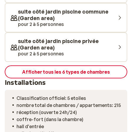
détente. L'hôtel dispose de plusieurs piscines
entourées de chaises longues et de parasols. Il
suite côté jardin piscine commune
propose un large choix de restaurants, mais aussi de
(Garden area)
bars où commandez une tasse de café, un cocktail, une
pour 2 à 5 personnes
spécialité culinaire grecque... Vous pourrez profiter de
plats variés et savoureux grâce à la formule All
suite côté jardin piscine privée
inclusive. Enfin, vous aurez également la possibilité
(Garden area)
d'entretenir votre forme physique en optant pour des
pour 2 à 5 personnes
activités sportives, avant de terminer votre journée en
vous faisant choyer au spa.
Afficher tous les 6 types de chambres
Installations
Classification officiel: 5 etoiles
nombre total de chambres / appartements: 215
réception (ouverte 24h/24)
coffre-fort (dans la chambre)
hall d'entrée